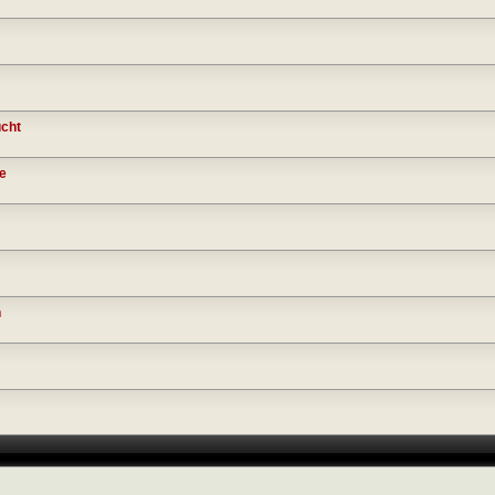
cht
fe
n