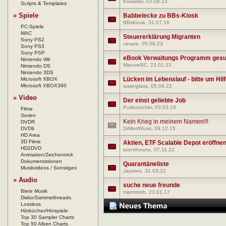
Kowalski
, 02.08.23
Scripts & Templates
» Spiele
Babbelecke zu BBs-Kiosk
BBsKiosk
, 31.07.16
PC-Spiele
MAC
Steuererklärung Migranten
Sony PS2
cesare
, 05.06.23
Sony PS3
Sony PSP
eBook Verwaltungs Programm gesu
Nintendo Wii
ManuelSC
, 23.01.23
Nintendo DS
Nintendo 3DS
Lücken im Lebenslauf - bitte um Hil
Microsoft XBOX
Microsoft XBOX360
waterglass
, 05.09.22
» Video
Der einst geliebte Job
Puderzucker
, 03.03.19
Filme
Serien
Kein Krieg in meinem Namen!!!
DVDR
DVD9
DrMedWurst
, 09.12.15
HD Area
3D Filme
Aktien, ETF Scalable Depot eröffne
HD2DVD
sventheone
, 07.11.22
Animation/Zeichentrick
Dokumentationen
Quarantäneliste
Musikvideos / Sonstiges
Jaysses
, 31.03.22
» Audio
suche neue freunde
Biete Musik
mammoth
, 23.01.17
Disko/Sammelthreads
Lossless
Hörbücher/Hörspiele
Top 30 Sampler Charts
Top 50 Alben Charts