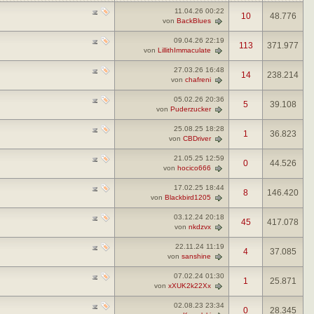
11.04.26
00:22
10
48.776
von
BackBlues
09.04.26
22:19
113
371.977
von
LillithImmaculate
27.03.26
16:48
14
238.214
von
chafreni
05.02.26
20:36
5
39.108
von
Puderzucker
25.08.25
18:28
1
36.823
von
CBDriver
21.05.25
12:59
0
44.526
von
hocico666
17.02.25
18:44
8
146.420
von
Blackbird1205
03.12.24
20:18
45
417.078
von
nkdzvx
22.11.24
11:19
4
37.085
von
sanshine
07.02.24
01:30
1
25.871
von
xXUK2k22Xx
02.08.23
23:34
0
28.345