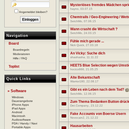
Mysteriöses fremdes Mädchen spri
hayno
, 03.07.15
Angemeldet bleiben?
Chemtrails / Geo-Engineering / Wet
SetchMo
, 07.06.15
Wann crasht die Wirtschaft ?
SetchMo
, 24.03.15
Navigation
Fühle mich gerade ...
Board
Nick Quick
, 27.03.18
Boardregeln
An Vicky: Suche dich
Moderatoren
shashasha
, 11.11.22
Hilfe / FAQ
HEETS Blue Selection wegen Umst
Toplist
hocico666
, 21.05.25
Alte Bekantschaft
Quick Links
Warrior180
, 22.08.17
Gibt es ein Leben nach dem Tod?
(
» Software
SetchMo
, 12.06.15
Windows
Dauerangebote
Zum Thema Bedanken Button drück
iPhone Apps
Det.Company.
, 23.12.22
iPad Apps
Android
Fake Accounts von Boerse Usern
Macintosh
Novocain2
, 21.12.22
Audiosoftware
PDA / Handy / Navi
Hausarbeiten
Portable Apps