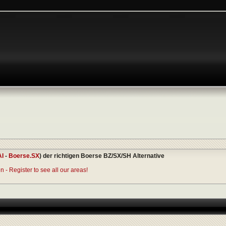
AI
-
Boerse.SX
) der richtigen Boerse BZ/SX/SH Alternative
 - Register to see all our areas!