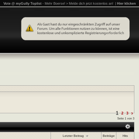
Vote @ myGully Toplist
- Mehr Boerse! > Melde dich jetzt kostenlos an! |
Hier klicken
1
›
2
3
Seite 1 von 3
Letzter Beitrag
Beiträge
Hits