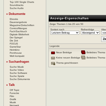
Top 100 Single Charts
Soundtracks
Suche Audio
» Dokumente
Anzeige-Eigenschaften
Ebooks
Dauerangebote
Zeige Themen 1 bis 20 von 50
Magazine/Zeitschriften
Comics/Mangas
Sortiert nach
Reihenfolge
Alte
Fach/Sachbuch
Digitale Bibliothek
Der Spiegel
Die Zeit
FOCUS
Legende
GameStar
Heimkino
Neue Beiträge
Beliebtes Thema 
Penthouse
Welt kompakt
Keine neuen Beiträge
Beliebtes Thema 
» Suchanfragen
Thema geschlossen
Suche Musik
Suche Video
Suche Software
Suche Spiele
Suche Dokumente
» Talk
Off Topic
Funecke
Film
Grafik
Musik
Netzwelt