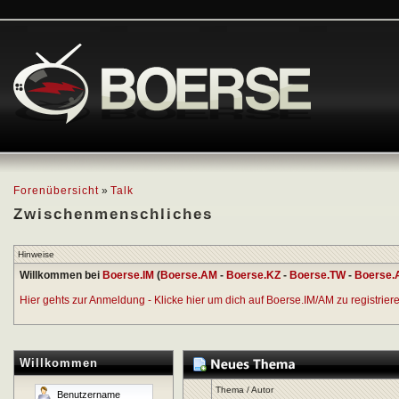
Forenübersicht
»
Talk
Zwischenmenschliches
Hinweise
Willkommen bei
Boerse.IM
(
Boerse.AM
-
Boerse.KZ
-
Boerse.TW
-
Boerse.
Hier gehts zur Anmeldung - Klicke hier um dich auf Boerse.IM/AM zu registrieren
Willkommen
Thema
/
Autor