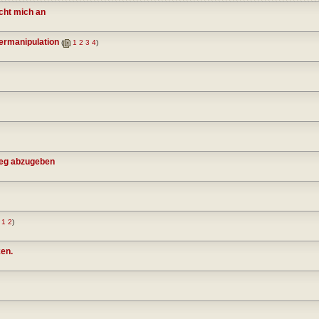
cht mich an
termanipulation
(
1
2
3
4
)
ieg abzugeben
1
2
)
en.