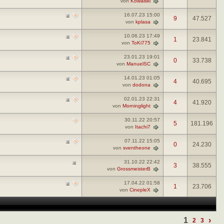
von
Kowalski
16.07.23
15:00
9
47.527
von
kplasa
10.06.23
17:49
1
23.841
von
ToKi775
23.01.23
19:01
0
33.738
von
ManuelSC
14.01.23
01:05
4
40.695
von
dodona
02.01.23
22:31
4
41.920
von
Morninglight
30.11.22
20:57
5
181.196
von
Itachi7
07.11.22
15:05
0
24.230
von
sventheone
31.10.22
22:42
3
38.555
von
GrossmeisterB
17.04.22
01:58
1
23.706
von
CinepleX
1
›
2
3