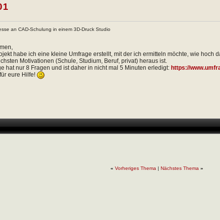
01
resse an CAD-Schulung in einem 3D-Druck Studio
mmen,
rojekt habe ich eine kleine Umfrage erstellt, mit der ich ermitteln möchte, wie ho
ichsten Motivationen (Schule, Studium, Beruf, privat) heraus ist.
 hat nur 8 Fragen und ist daher in nicht mal 5 Minuten erledigt:
https://www.umfr
für eure Hilfe!
«
Vorheriges Thema
|
Nächstes Thema
»