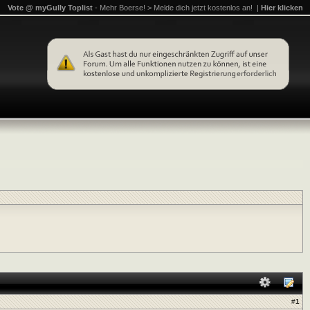
Vote @ myGully Toplist
- Mehr Boerse! > Melde dich jetzt kostenlos an! |
Hier klicken
#
1