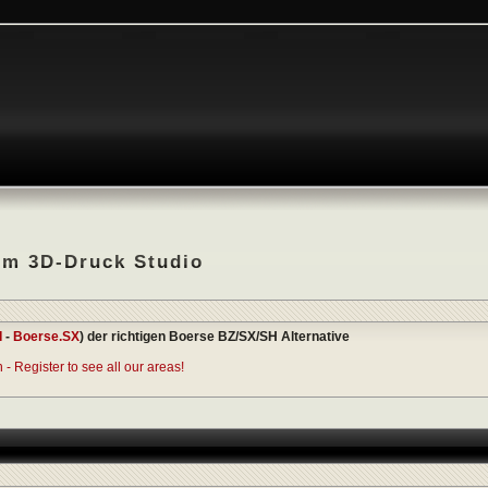
em 3D-Druck Studio
I
-
Boerse.SX
) der richtigen Boerse BZ/SX/SH Alternative
- Register to see all our areas!