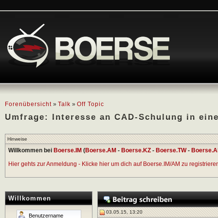
Forenübersicht
»
Talk
»
Off Topic
Umfrage: Interesse an CAD-Schulung in ein
Hinweise
Willkommen bei
Boerse.IM
(
Boerse.AM
-
Boerse.KZ
-
Boerse.TW
-
Boerse.A
Hier gehts zur Anmeldung - Klicke hier um dich auf Boerse.IM/AM zu registrieren 
Willkommen
03.05.15, 13:20