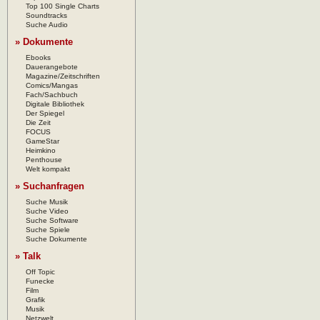
Top 100 Single Charts
Soundtracks
Suche Audio
» Dokumente
Ebooks
Dauerangebote
Magazine/Zeitschriften
Comics/Mangas
Fach/Sachbuch
Digitale Bibliothek
Der Spiegel
Die Zeit
FOCUS
GameStar
Heimkino
Penthouse
Welt kompakt
» Suchanfragen
Suche Musik
Suche Video
Suche Software
Suche Spiele
Suche Dokumente
» Talk
Off Topic
Funecke
Film
Grafik
Musik
Netzwelt