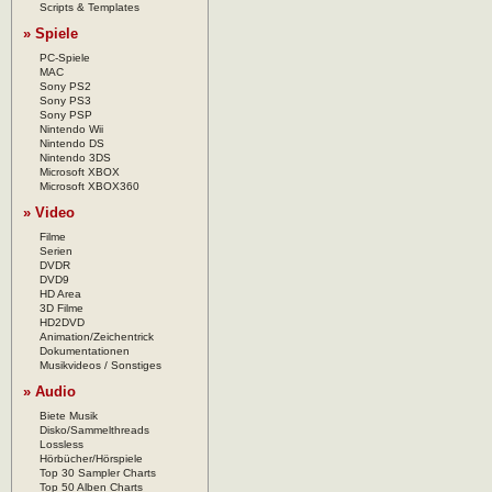
Scripts & Templates
» Spiele
PC-Spiele
MAC
Sony PS2
Sony PS3
Sony PSP
Nintendo Wii
Nintendo DS
Nintendo 3DS
Microsoft XBOX
Microsoft XBOX360
» Video
Filme
Serien
DVDR
DVD9
HD Area
3D Filme
HD2DVD
Animation/Zeichentrick
Dokumentationen
Musikvideos / Sonstiges
» Audio
Biete Musik
Disko/Sammelthreads
Lossless
Hörbücher/Hörspiele
Top 30 Sampler Charts
Top 50 Alben Charts