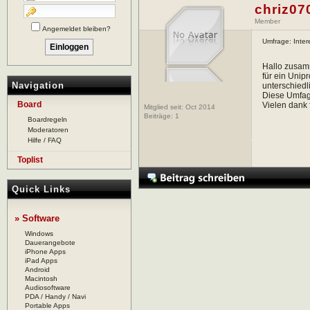
chriz07
Member
Angemeldet bleiben?
Umfrage: Inte
Hallo zusa
für ein Unip
Navigation
unterschiedl
Diese Umfage
Board
Vielen dank 
Mitglied seit: Oct 2014
Beiträge:
1
Boardregeln
Moderatoren
Hilfe / FAQ
Toplist
Quick Links
» Software
Windows
Dauerangebote
iPhone Apps
iPad Apps
Android
Macintosh
Audiosoftware
PDA / Handy / Navi
Portable Apps