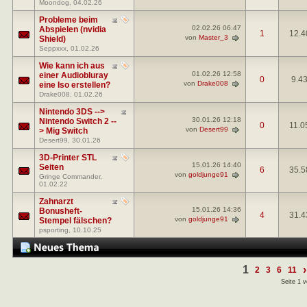
Moondog
, 04.02.26
Probleme beim
02.02.26
06:47
Abspielen (nvidia
1
12.4
von
Master_3
Shield)
Seppxxx
, 01.02.26
Wie kann ich aus
01.02.26
12:58
einer Audiobluray
0
9.4
von
Drake008
eine Iso erstellen?
Drake008
, 01.02.26
Nintendo 3DS -->
30.01.26
12:18
Nintendo Switch 2 --
0
11.0
von
Desert99
> Mig Switch
Desert99
, 30.01.26
3D-Printer STL
15.01.26
14:40
Seiten
6
35.5
von
goldjunge91
Gringe Commander
,
01.02.22
Zahnarzt
15.01.26
14:36
Bonusheft-
4
31.4
von
goldjunge91
Stempel fälschen?
psporting
, 10.10.25
1
›
2
3
6
11
Seite 1 