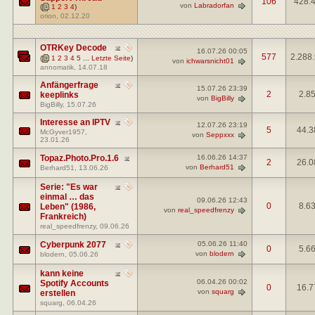
106
428.
von
Labradorfan
(
1
2
3
4
)
orion
, 02.12.20
OTRKey Decode
16.07.26
00:05
577
2.288
(
1
2
3
4
5
...
Letzte Seite
)
von
ichwarsnicht01
annomatik
, 14.07.18
Anfängerfrage
15.07.26
23:39
2
2.8
keeplinks
von
BigBilly
BigBilly
, 15.07.26
Interesse an IPTV
12.07.26
23:19
5
44.3
McGyver1957
,
von
Seppxxx
23.01.26
Topaz.Photo.Pro.1.6
16.06.26
14:37
2
26.0
von
Berhard51
Berhard51
, 13.06.26
Serie: "Es war
einmal … das
09.06.26
12:43
0
8.6
Leben" (1986,
von
real_speedfrenzy
Frankreich)
real_speedfrenzy
, 09.06.26
Cyberpunk 2077
05.06.26
11:40
0
5.6
von
blodern
blodern
, 05.06.26
kann keine
06.04.26
00:02
Spotify Accounts
0
16.7
von
squarg
erstellen
squarg
, 06.04.26