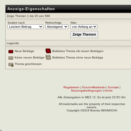
Anzeige-Eigenschaften
Zeige Themen 1 bis 20 von 588
Sortiert nach
Reihenfolge
Alter
Legende
Neue Beiträge
Beliebtes Thema mit neuen Beiträgen
Keine neuen Beiträge
Beliebtes Thema ohne neue Beiträge
Thema geschlossen
Registrieren
|
Forum-Mitarbeiter
|
Kontakt
|
Nutzungsbedingungen
|
Archiv
Alle Zeitangaben in WEZ +2. Es ist jetzt
23:55
Uhr.
All trademarks are the property of their respective
owners.
Copyright ©2019 Boerse.IM/AM/IO/AI
(
).