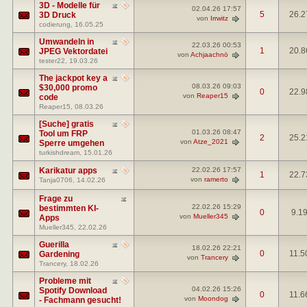
3D - Modelle für
02.04.26
17:57
5
26.2
3D Druck
von
Irrwitz
codierung
, 16.05.25
Umwandeln in
22.03.26
00:53
1
20.8
JPEG Vektordatei
von
Achjaachnö
tester22
, 19.03.26
The jackpot key a
08.03.26
09:03
$30,000 promo
0
22.9
von
Reaper15
code
Reaper15
, 08.03.26
[Suche] gratis
01.03.26
08:47
Tool um FRP
2
25.2
von
Atze_2021
Sperre umgehen
turkishdream
, 15.01.26
Karikatur apps
22.02.26
17:57
1
22.7
von
ramerto
Tanja0706
, 14.02.26
Frage zu
22.02.26
15:29
bestimmten KI-
0
9.1
von
Mueller345
Apps
Mueller345
, 22.02.26
Guerilla
18.02.26
22:21
0
11.5
Gardening
von
Trancery
Trancery
, 18.02.26
Probleme mit
04.02.26
15:26
Spotify Download
0
11.6
von
Moondog
- Fachmann gesucht!