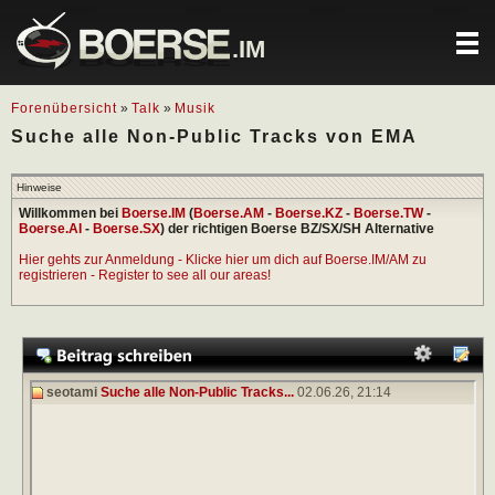
.IM
Forenübersicht
»
Talk
»
Musik
Suche alle Non-Public Tracks von EMA
Hinweise
Willkommen bei
Boerse.IM
(
Boerse.AM
-
Boerse.KZ
-
Boerse.TW
-
Boerse.AI
-
Boerse.SX
) der richtigen Boerse BZ/SX/SH Alternative
Hier gehts zur Anmeldung - Klicke hier um dich auf Boerse.IM/AM zu
registrieren - Register to see all our areas!
seotami
Suche alle Non-Public Tracks...
02.06.26,
21:14