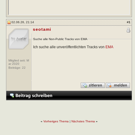
02.06.26, 21:14
#
1
seotami
Suche alle Non-Public Tracks von EMA
Ich suche alle unveröffentlichten Tracks von
EMA
Mitglied seit: M
ar 2020
Beiträge:
22
«
Vorheriges Thema
|
Nächstes Thema
»