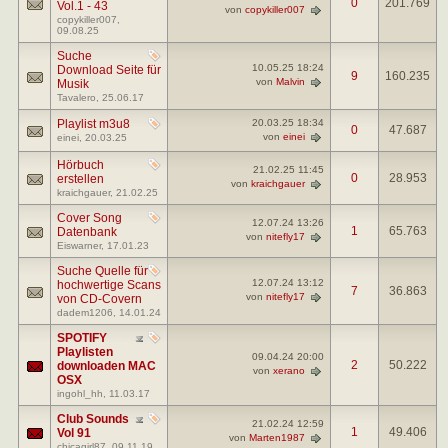
0
201.769
Vol.1 - 43
von
copykiller007
copykiller007
,
09.08.25
Suche
10.05.25
18:24
Download Seite für
9
160.235
von
Malvin
Musik
Tavalero
, 25.06.17
Playlist m3u8
20.03.25
18:34
0
47.687
von
einei
einei
, 20.03.25
Hörbuch
21.02.25
11:45
0
28.953
erstellen
von
kraichgauer
kraichgauer
, 21.02.25
Cover Song
12.07.24
13:26
1
65.763
Datenbank
von
nitefly17
Eiswarner
, 17.01.23
Suche Quelle für
12.07.24
13:12
hochwertige Scans
7
36.863
von
nitefly17
von CD-Covern
dadem1206
, 14.01.24
SPOTIFY
Playlisten
09.04.24
20:00
2
50.222
downloaden MAC
von
xerano
OSX
ingohl_hh
, 11.03.17
Club Sounds
21.02.24
12:59
1
49.406
Vol 91
von
Marten1987
chicagirl87
, 09.11.19