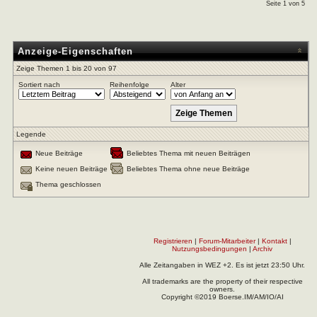
Seite 1 von 5
Anzeige-Eigenschaften
Zeige Themen 1 bis 20 von 97
Sortiert nach
Reihenfolge
Alter
Legende
Neue Beiträge
Beliebtes Thema mit neuen Beiträgen
Keine neuen Beiträge
Beliebtes Thema ohne neue Beiträge
Thema geschlossen
Registrieren
|
Forum-Mitarbeiter
|
Kontakt
|
Nutzungsbedingungen
|
Archiv
Alle Zeitangaben in WEZ +2. Es ist jetzt
23:50
Uhr.
All trademarks are the property of their respective
owners.
Copyright ©2019 Boerse.IM/AM/IO/AI