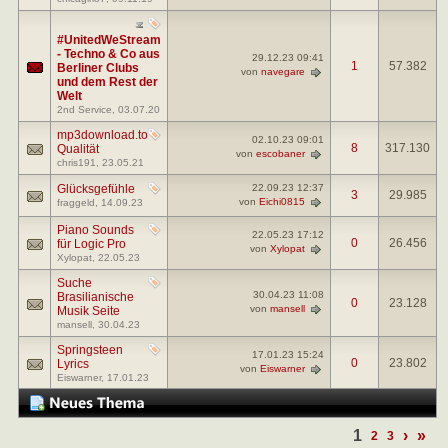
#UnitedWeStream
- Techno & Co aus
29.12.23
09:41
1
57.382
Berliner Clubs
von
navegare
und dem Rest der
Welt
2nd Service
, 03.07.20
mp3download.to
02.10.23
09:01
8
317.130
Qualität
von
escobaner
chris191
, 23.05.21
Glücksgefühle
22.09.23
12:37
3
29.985
von
Eichi0815
fraggeld
, 14.09.23
Piano Sounds
22.05.23
17:12
0
26.456
für Logic Pro
von
Xylopat
Xylopat
, 22.05.23
Suche
30.04.23
11:08
Brasilianische
0
23.128
von
mansell
Musik Seite
mansell
, 30.04.23
Springsteen
17.01.23
15:24
0
23.802
Lyrics
von
Eiswarner
Eiswarner
, 17.01.23
1
›
»
2
3