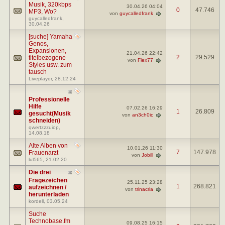
Musik, 320kbps
30.04.26
04:04
0
47.746
MP3, Wo?
von
guycalledfrank
guycalledfrank
,
30.04.26
[suche] Yamaha
Genos,
Expansionen,
21.04.26
22:42
2
29.529
titelbezogene
von
Flex77
Styles usw. zum
tausch
Liveplayer
, 28.12.24
Professionelle
Hilfe
07.02.26
16:29
1
26.809
gesucht(Musik
von
an3ch0ic
schneiden)
qwertzzzuiop
,
14.08.18
Alte Alben von
10.01.26
11:30
7
147.978
Frauenarzt
von
Jobill
lul565
, 21.02.20
Die drei
Fragezeichen
25.11.25
23:28
1
268.821
aufzeichnen /
von
trinacria
herunterladen
kordell
, 03.05.24
Suche
Technobase.fm
09.08.25
16:15