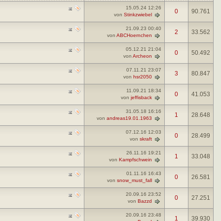
15.05.24
12:26
0
90.761
von
Stinkzwiebel
21.09.23
00:40
2
33.562
von
ABCHoernchen
05.12.21
21:04
0
50.492
von
Archeon
07.11.21
23:07
3
80.847
von
hsr2050
11.09.21
18:34
0
41.053
von
jeffisback
31.05.18
16:16
1
28.648
von
andreas19.01.1963
07.12.16
12:03
0
28.499
von
skraft
26.11.16
19:21
1
33.048
von
Kampfschwein
01.11.16
16:43
0
26.581
von
snow_must_fall
20.09.16
23:52
0
27.251
von
Bazzd
20.09.16
23:48
1
39.930