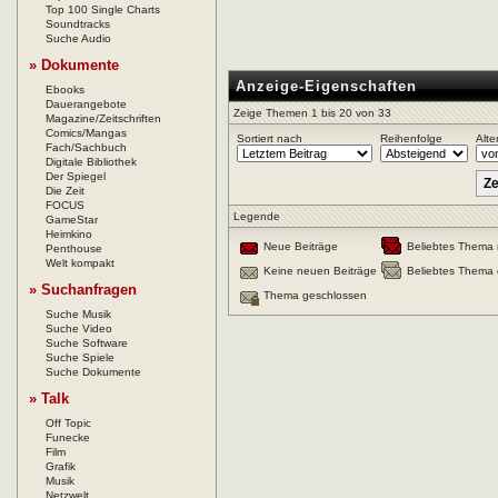
Top 100 Single Charts
Soundtracks
Suche Audio
» Dokumente
Anzeige-Eigenschaften
Ebooks
Dauerangebote
Zeige Themen 1 bis 20 von 33
Magazine/Zeitschriften
Comics/Mangas
Sortiert nach
Reihenfolge
Alte
Fach/Sachbuch
Digitale Bibliothek
Der Spiegel
Die Zeit
FOCUS
Legende
GameStar
Heimkino
Neue Beiträge
Beliebtes Thema 
Penthouse
Welt kompakt
Keine neuen Beiträge
Beliebtes Thema 
» Suchanfragen
Thema geschlossen
Suche Musik
Suche Video
Suche Software
Suche Spiele
Suche Dokumente
» Talk
Off Topic
Funecke
Film
Grafik
Musik
Netzwelt