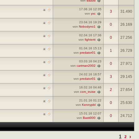
von
Bazzd
17.06.16
12:35
3
31.490
von
yxc
23.04.16
19:29
0
26.169
von
Nobodyno1
02.04.16
17:36
0
27.256
von
fightertt
01.04.16
15:13
1
26.729
von
predator01
03.03.16
04:23
0
27.971
von
cartman2002
24.02.16
18:57
3
29.145
von
predator01
16.02.16
04:46
2
27.654
von
com_truise
21.01.16
01:22
0
25.630
von
Kennypbl
15.01.16
12:07
0
24.712
von
Basti000
1
›
2