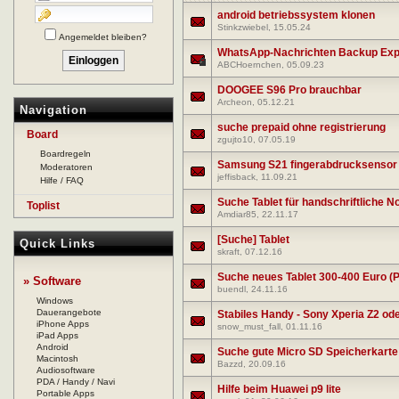
android betriebssystem klonen
Stinkzwiebel
, 15.05.24
Angemeldet bleiben?
WhatsApp-Nachrichten Backup Expo
ABCHoernchen
, 05.09.23
DOOGEE S96 Pro brauchbar
Archeon
, 05.12.21
Navigation
suche prepaid ohne registrierung
Board
zgujto10
, 07.05.19
Boardregeln
Samsung S21 fingerabdrucksensor r
Moderatoren
jeffisback
, 11.09.21
Hilfe / FAQ
Suche Tablet für handschriftliche N
Toplist
Amdiar85
, 22.11.17
[Suche] Tablet
Quick Links
skraft
, 07.12.16
Suche neues Tablet 300-400 Euro (Pr
» Software
buendl
, 24.11.16
Windows
Dauerangebote
Stabiles Handy - Sony Xperia Z2 od
iPhone Apps
snow_must_fall
, 01.11.16
iPad Apps
Android
Suche gute Micro SD Speicherkarte
Macintosh
Bazzd
, 20.09.16
Audiosoftware
PDA / Handy / Navi
Hilfe beim Huawei p9 lite
Portable Apps