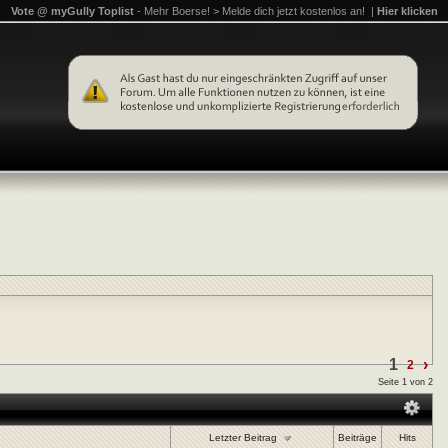
Vote @ myGully Toplist
- Mehr Boerse! > Melde dich jetzt kostenlos an! |
Hier klicken
1
›
2
Seite 1 von 2
Letzter Beitrag
Beiträge
Hits