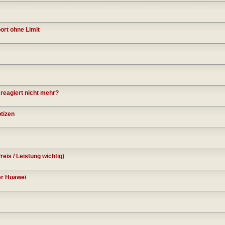
rt ohne Limit
eagiert nicht mehr?
otizen
eis / Leistung wichtig)
er Huawei