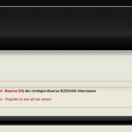
AI
-
Boerse.SX
) der richtigen Boerse BZ/SX/SH Alternative
 - Register to see all our areas!