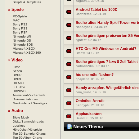
sagula91
, 30.06.16
Scripts & Templates
» Spiele
Android Tablet bis 100€
Darthzeras
, 12.04.16
PC-Spiele
MAC
Suche altes Handy Spiel Tower vert
Sony PS2
Nobodyno1
, 23.04.16
Sony PS3
Sony PSP
Suche günstigen preiswerten S5 Ve
Nintendo Wii
fightertt
, 02.04.16
Nintendo DS
Nintendo 3DS
HTC One M9 Windows or Android?
Microsoft XBOX
Microsoft XBOX360
Draew
, 13.12.15
» Video
Suche günstiges 7 bzw 8 Zoll Tablet
cartman2002
, 02.03.16
Filme
Serien
htc one m8s flashen?
DVDR
DVD9
opaplette
, 01.02.16
HD Area
3D Filme
Handy anzapfen. Wie gefährlich si
HD2DVD
com_truise
, 14.02.16
Animation/Zeichentrick
Dokumentationen
Ominöse Anrufe
Musikvideos / Sonstiges
Kennypbl
, 21.01.16
» Audio
Appbaukasten
Biete Musik
Basti000
, 15.01.16
Disko/Sammelthreads
Lossless
Hörbücher/Hörspiele
Top 30 Sampler Charts
Top 50 Alben Charts