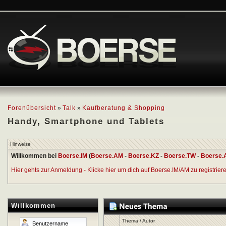
Forenübersicht
»
Talk
»
Kaufberatung & Shopping
Handy, Smartphone und Tablets
Hinweise
Willkommen bei
Boerse.IM
(
Boerse.AM
-
Boerse.KZ
-
Boerse.TW
-
Boerse.
Hier gehts zur Anmeldung - Klicke hier um dich auf Boerse.IM/AM zu registrieren
Willkommen
Thema
/
Autor