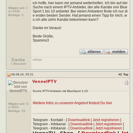
ich hoffe, hier kann mir jemand weiterhelfen. Ich bin auf der
Suche nach einem IPTV-Anbieter, der alle Kanäle von Blue
Mitglied seit: J
Sport 1 bis 10 anbietet. Bei vielen Anbietern finde ich nur di
un 2020
e ersten beiden Sender. Hat jemand einen Tipp für mich, w
Beiträge:
3
o ich alle zehn Kanäle bekommen kann?
Danke im Voraus!
Beste Grüße,
Spammx3
Danke
radoyz
1 Benutzer
08.08.24, 05:21
#
2
Top
VenneIPTV
Suche IPTV-Anbieter mit BlueSport 1-10
Weitere Infos zu unserem Angebot findest Du hier
Mitglied seit: O
ct 2022
Beiträge:
23
Telegram - Kontakt - [
Downloadlink
|
Jetzt registrieren
]
Telegram - Infokanal - [
Downloadlink
|
Jetzt registrieren
]
Telegram - Infokanal - [
Downloadlink
|
Jetzt registrieren
]