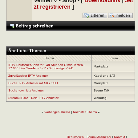
VenneTV - Shop - [
Downloadlink
|
Jet
zt registrieren
]
Ähnliche Themen
Thema
Forum
IPTV Deutscher Anbieter - 48 Stunden Gratis Testen -
Marktplatz
17.000 Live Sender - SKY - Bundesliga - VoD
Zuverlässiger IPTV-Anbieter
Kabel und SAT
Suche IPTV Anbieter mit SKY UHD
Marktplatz
Suche town iptv Anbieter.
Szene Talk
Stream2IP.me - Dein IPTV Anbieter!
Werbung
«
Vorheriges Thema
|
Nächstes Thema
»
Registrieren
|
Forum-Mitarbeiter
|
Kontakt
|