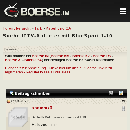
.IM
Forenübersicht
»
Talk
»
Kabel und SAT
Suche IPTV-Anbieter mit BlueSport 1-10
Hinweise
Willkommen bei
Boerse.IM
(
Boerse.AM
-
Boerse.KZ
-
Boerse.TW
-
Boerse.AI
-
Boerse.SX
) der richtigen Boerse BZ/SX/SH Alternative
Hier gehts zur Anmeldung - Klicke hier um dich auf Boerse.IM/AM zu
registrieren - Register to see all our areas!
06.09.23, 22:11
#
1
spammx3
Suche IPTV-Anbieter mit BlueSport 1-10
Hallo zusammen,