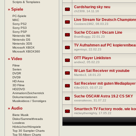
Scripts & Templates
Cardsharing sky neu
» Spiele
ch2309
, 14.11.16
PC-Spiele
Live Stream für Deutsch Champions
MAC
Sony PS2
Coolzero1982
, 08.03.23
Sony PS3
Sony PSP
Suche CCcam / Oscam Line
Nintendo Wii
BrainBuggy
, 22.01.23
Nintendo DS
Nintendo 3DS
TV Aufnahmen auf PC kopieren/bea
Microsoft XBOX
agentxyz
, 22.02.23
Microsoft XBOX360
OTT Player Linklisten
» Video
andixx2
, 05.02.23
Filme
Serien
W-Lan Sat Receiver mit youtube
DVDR
Mambo3
, 18.01.23
DVD9
HD Area
Sat Receiver mit guten Mediaplayer
3D Filme
Killer2015
, 03.07.22
HD2DVD
Animation/Zeichentrick
Suche OSCAM Astra 19.2 CS SKY
Dokumentationen
xxxsnakexxx
, 31.07.22
Musikvideos / Sonstiges
» Audio
Smarttech TV Factory mode. wie k
mickeythemighty
, 17.05.22
Biete Musik
Disko/Sammelthreads
Lossless
Hörbücher/Hörspiele
Top 30 Sampler Charts
Top 50 Alben Charts