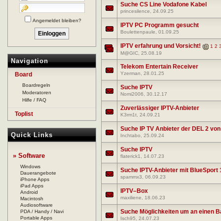
Suche CS Line Vodafone Kabel
princesilence
, 24.09.25
Angemeldet bleiben?
IPTV PC Programm gesucht
Boulettenpaule
, 01.09.25
IPTV erfahrung und Vorsicht!
(
1
2
M@GIC
, 25.08.19
Navigation
Telekom Entertain Receiver
Yzerman
, 28.01.25
Board
Boardregeln
Suche IPTV
Moderatoren
Nomi2006
, 30.12.17
Hilfe / FAQ
Zuverlässiger IPTV-Anbieter
Toplist
K3rm1t
, 24.09.21
Suche IP TV Anbieter der DEL 2 von
Quick Links
Inchtabo
, 25.09.24
Suche IPTV
» Software
flaterick1
, 14.07.23
Windows
Suche IPTV-Anbieter mit BlueSport 
Dauerangebote
spammx3
, 06.09.23
iPhone Apps
iPad Apps
IPTV–Box
Android
maxiliene
, 18.06.23
Macintosh
Audiosoftware
Suche Möglichkeiten um an einen 
PDA / Handy / Navi
Portable Apps
Isch95
, 24.07.23