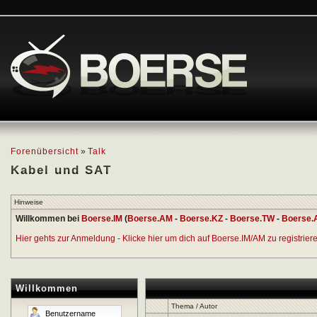
Forenübersicht
»
Talk
Kabel und SAT
Hinweise
Willkommen bei
Boerse.IM
(
Boerse.AM
-
Boerse.KZ
-
Boerse.TW
-
Boerse.
Hier gehts zur Anmeldung - Klicke hier um dich auf Boerse.IM/AM zu registrieren
Willkommen
Thema / Autor