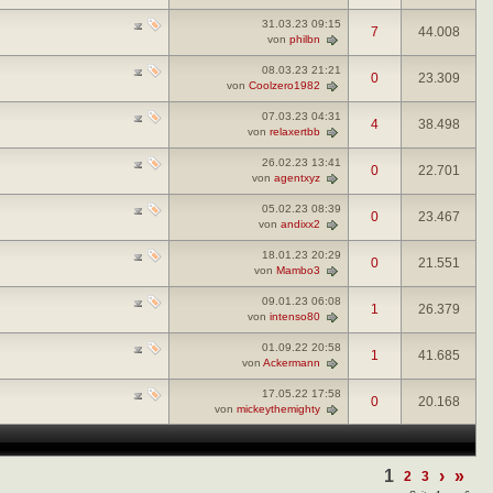
31.03.23
09:15
7
44.008
von
philbn
08.03.23
21:21
0
23.309
von
Coolzero1982
07.03.23
04:31
4
38.498
von
relaxertbb
26.02.23
13:41
0
22.701
von
agentxyz
05.02.23
08:39
0
23.467
von
andixx2
18.01.23
20:29
0
21.551
von
Mambo3
09.01.23
06:08
1
26.379
von
intenso80
01.09.22
20:58
1
41.685
von
Ackermann
17.05.22
17:58
0
20.168
von
mickeythemighty
1
›
»
2
3