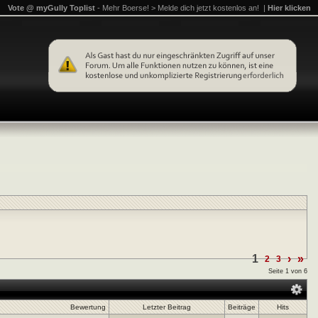
Vote @ myGully Toplist
- Mehr Boerse! > Melde dich jetzt kostenlos an! |
Hier klicken
1
›
»
2
3
Seite 1 von 6
Bewertung
Letzter Beitrag
Beiträge
Hits