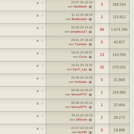
23.07.26
12:10
3
168.534
von
Hackitosh
11.12.25
09:23
2
115.812
von
Battlenator
23.09.25
14:41
89
1.674.769
von
amadeus17
28.01.25
18:42
0
40.827
von
Yzerman
19.01.25
08:57
13
143.556
von
Ciccio
10.01.25
16:22
25
270.052
von
ZanY_Lpz
25.09.24
16:35
0
31.869
von
Inchtabo
08.08.24
05:27
2
154.992
von
VenneIPTV
08.08.24
05:21
1
25.464
von
VenneIPTV
26.11.23
23:53
2
28.272
von
180cent
24.07.23
23:13
0
19.896
von
Isch95