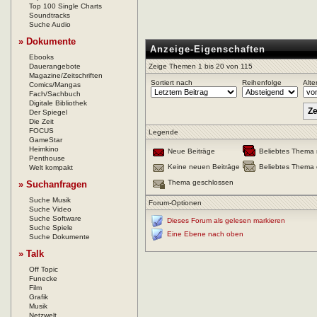
Top 100 Single Charts
Soundtracks
Suche Audio
» Dokumente
Anzeige-Eigenschaften
Ebooks
Dauerangebote
Zeige Themen 1 bis 20 von 115
Magazine/Zeitschriften
Sortiert nach
Reihenfolge
Alte
Comics/Mangas
Fach/Sachbuch
Digitale Bibliothek
Der Spiegel
Die Zeit
FOCUS
Legende
GameStar
Heimkino
Neue Beiträge
Beliebtes Thema 
Penthouse
Keine neuen Beiträge
Beliebtes Thema 
Welt kompakt
Thema geschlossen
» Suchanfragen
Suche Musik
Forum-Optionen
Suche Video
Suche Software
Dieses Forum als gelesen markieren
Suche Spiele
Eine Ebene nach oben
Suche Dokumente
» Talk
Off Topic
Funecke
Film
Grafik
Musik
Netzwelt