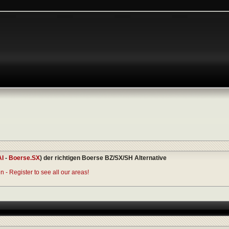
AI
-
Boerse.SX
) der richtigen Boerse BZ/SX/SH Alternative
 - Register to see all our areas!