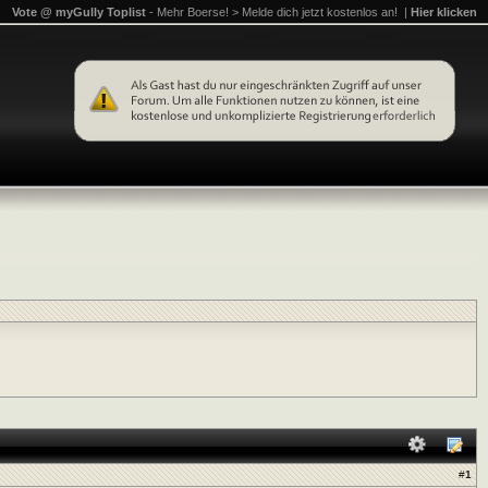
Vote @ myGully Toplist
- Mehr Boerse! > Melde dich jetzt kostenlos an! |
Hier klicken
#
1