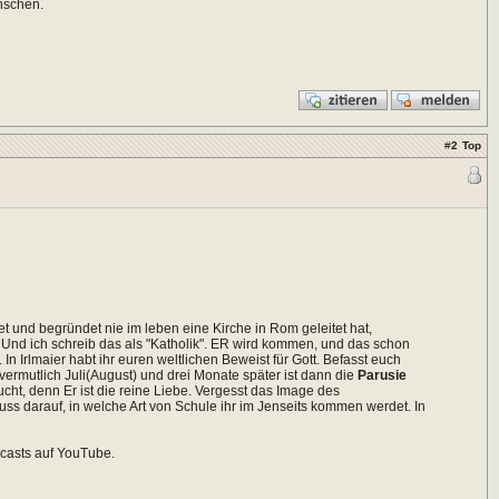
nschen.
#
2
Top
t und begründet nie im leben eine Kirche in Rom geleitet hat,
Und ich schreib das als "Katholik". ER wird kommen, und das schon
n Irlmaier habt ihr euren weltlichen Beweist für Gott. Befasst euch
vermutlich Juli(August) und drei Monate später ist dann die
Parusie
ucht, denn Er ist die reine Liebe. Vergesst das Image des
uss darauf, in welche Art von Schule ihr im Jenseits kommen werdet. In
dcasts auf YouTube.