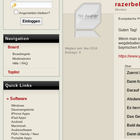
razerbe
Member
Angemeldet bleiben?
Europäische Pr
Guten Tag!
Navigation
Wenn man si
wegdebatiere
Board
bayrischen R
Mitglied seit: Mar 2016
Beiträge:
8
Boardregeln
https://www
Moderatoren
Hilfe / FAQ
Zitat:
Toplist
Zuerst 
Dann fo
Quick Links
Darauf 
» Software
Alsdann
Windows
Es herr
Dauerangebote
iPhone Apps
Das Gel
iPad Apps
Android
Bald da
Macintosh
Audiosoftware
Dann ü
PDA / Handy / Navi
Portable Apps