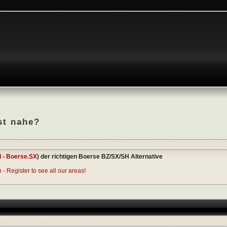
st nahe?
I
-
Boerse.SX
) der richtigen Boerse BZ/SX/SH Alternative
- Register to see all our areas!