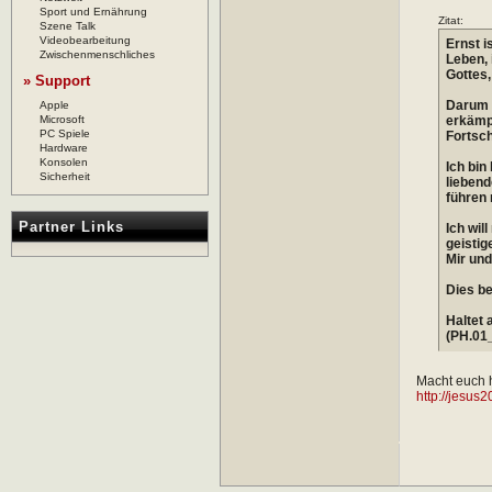
Sport und Ernährung
Zitat:
Szene Talk
Videobearbeitung
Ernst i
Zwischenmenschliches
Leben, 
Gottes,
» Support
Darum b
Apple
Microsoft
erkämpf
PC Spiele
Fortsch
Hardware
Konsolen
Ich bin
Sicherheit
liebend
führen 
Partner Links
Ich will
geistig
Mir und
Dies be
Haltet 
(PH.01_
Macht euch h
http://jesus