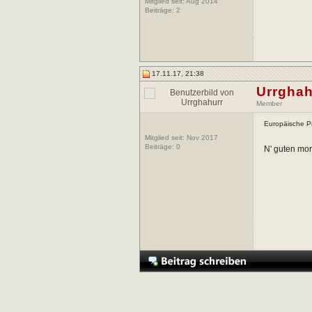
Mitglied seit: Aug 2014
Beiträge:
2
17.11.17, 21:38
Urrghah
Member
Europäische Pr
Mitglied seit: Nov 2017
Beiträge:
0
N' guten mo