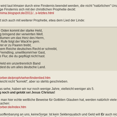
 wird laut Irlmaier durch eine Finsternis beendet werden, die nicht "natürlichen" U
e Finsternis sich mit der christlichen Prophetie deckt:
anima.blogspot.de/2011/...s-letztes.html
kt sich auch mit weiterer Prophetie, etwa dem Lied der Linde:
 Osten kommt der starke Held,
 bringend der verwirrten Welt.
Blumen um das Herz des Herrn,
Rufe folgt der Wack're gern.
rer er zu Paaren treibt,
em Reiche deutsches Recht er schreibt,
Fremdling, unwillkomm'ner Gast,
e Flur, die du gepflügt nicht hast.
Held ein unzertrennlich Band
est du um alles deutsche Land.
-lorber.de/proph/seher/lindenlied.htm
lleicht nicht "korrekt", aber so stehts geschrieben.
as sehe, haben wir nur noch wenige Jahre, vielleicht weniger als 5.
 noch und gelobt sei Jesus Christus!
 man hier echte weltliche Beweise für Gott/den Glauben hat, werden natürlich viele 
machen:
lorber.de/index.htm
euoffenbarung an uns, keineSorge: Ist kein Sektenquatsch und Geld will
Er
auch nich