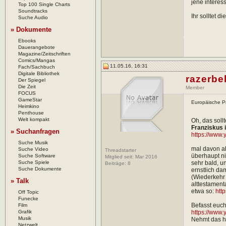
jene interes
Top 100 Single Charts
Soundtracks
Ihr solltet di
Suche Audio
» Dokumente
Ebooks
Dauerangebote
Magazine/Zeitschriften
Comics/Mangas
11.05.16, 16:31
Fach/Sachbuch
Digitale Bibliothek
razerbe
Der Spiegel
Die Zeit
Member
FOCUS
GameStar
Europäische Pr
Heimkino
Penthouse
Welt kompakt
Oh, das soll
Franziskus
» Suchanfragen
https://www
Suche Musik
mal davon ab
Suche Video
Threadstarter
überhaupt ni
Suche Software
Mitglied seit: Mar 2016
Suche Spiele
sehr bald, u
Beiträge:
8
Suche Dokumente
ernstlich da
(Wiederkehr 
» Talk
alttestament
etwa so:
htt
Off Topic
Funecke
Befasst euch
Film
Grafik
https://www
Musik
Nehmt das hi
Netzwelt