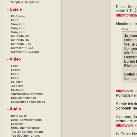
Scripts & Templates
Dieser Krieg
» Spiele
seine 3-Tägig
http://cordis
PC-Spiele
MAC
Irlmaier dec
Sony PS2
Sony PS3
Zitat:
Sony PSP
Ja, vom
Nintendo Wii
Ordnung
Nintendo DS
Nintendo 3DS
Weiße 
Microsoft XBOX
Seinem 
Microsoft XBOX360
alle Stö
Deutsch
» Video
Bunter 
Flieh di
Filme
Serien
DVDR
Gottes 
DVD9
Schmied
HD Area
3D Filme
HD2DVD
http://www.j
Animation/Zeichentrick
Politisch vie
Dokumentationen
Musikvideos / Sonstiges
So wie ich d
Schönen Tag
» Audio
Biete Musik
À propos, da
Disko/Sammelthreads
vertraut zu 
Lossless
http://www.j-
Hörbücher/Hörspiele
Top 30 Sampler Charts
Ist Gottes N
Top 50 Alben Charts