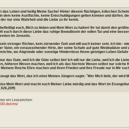
st das Leben und heilig Meine Sache! Hinter diesem flüchtigen, irdischen Schei
in dem keine Ausflüchte, keine Entschuldigungen gelten können und dürfen; de
 der nur eine Wahrheit und die Liebe zu ihr kennt.
efleißigt euch, Mich zu lieben und Mein Wort zu halten! Ihr tut damit den größte
t euch durch diese Liebe das ruhige Bewußtsein der edlen Tat und eine bessere
reiten im Jenseits.
 kein strenger Richter, kein zürnender Gott und will auch keiner sein. Ich bin - wi
er Vater, ein voraussehender Hirte, der seine Schafe auf gute Weideplätze un
möchte, wo Abgründe oder sonstige Hindernisse ihrem geistigen Leben Gefahr
 nur das Gute, weil Ich die Güte selbst bin! Ich will nur die Liebe, weil Ich die Lieb
en, höheren Wesen machen, weil Ich als das höchste Wesen selbst nur solche 
 Meinem Reiche Ehre machen und ihren Frieden und ihre Freude nur in Mir suc
zeugt das Wort, das Ich einst Meinen Jüngern sagte: `Wer Mich liebt, der wird M
also Mein Wort und macht euch Meiner Liebe würdig und das Wort im Evangelium
026,20ff)
ier ein Lesezeichen:
2030.de/cms/