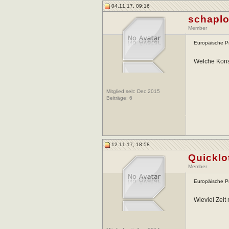
04.11.17, 09:16
schapl
Member
Europäische Pr
Welche Kons
Mitglied seit: Dec 2015
Beiträge:
6
12.11.17, 18:58
Quicklo
Member
Europäische Pr
Wieviel Zeit