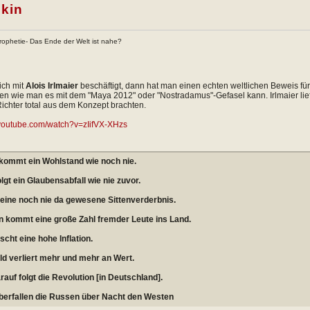
lkin
ophetie- Das Ende der Welt ist nahe?
ch mit
Alois Irlmaier
beschäftigt, dann hat man einen echten weltlichen Beweis für
n wie man es mit dem "Maya 2012" oder "Nostradamus"-Gefasel kann. Irlmaier lief
ichter total aus dem Konzept brachten.
.youtube.com/watch?v=zIifVX-XHzs
kommt ein Wohlstand wie noch nie.
lgt ein Glaubensabfall wie nie zuvor.
eine noch nie da gewesene Sittenverderbnis.
 kommt eine große Zahl fremder Leute ins Land.
scht eine hohe Inflation.
d verliert mehr und mehr an Wert.
rauf folgt die Revolution [in Deutschland].
berfallen die Russen über Nacht den Westen