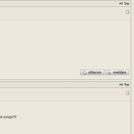
#
3
Top
#
4
Top
 junge!!!!