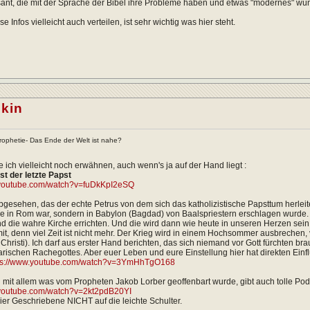
sant, die mit der Sprache der Bibel ihre Probleme haben und etwas "modernes" wü
ese Infos vielleicht auch verteilen, ist sehr wichtig was hier steht.
lkin
ophetie- Das Ende der Welt ist nahe?
te ich vielleicht noch erwähnen, auch wenn's ja auf der Hand liegt :
ist
der
letzte
Papst
.youtube.com/watch?v=fuDkKpI2eSQ
gesehen, das der echte Petrus von dem sich das katholizistische Papsttum herleite
e in Rom war, sondern in Babylon (Bagdad) von Baalspriestern erschlagen wurde. 
nd die wahre Kirche errichten. Und die wird dann wie heute in unseren Herzen sein. I
mit, denn viel Zeit ist nicht mehr. Der Krieg wird in einem Hochsommer ausbrechen, 
Christi). Ich darf aus erster Hand berichten, das sich niemand vor Gott fürchten bra
arischen Rachegottes. Aber euer Leben und eure Einstellung hier hat direkten Einfl
ps://www.youtube.com/watch?v=3YmHhTgO168
 mit allem was vom Propheten Jakob Lorber geoffenbart wurde, gibt auch tolle Po
.youtube.com/watch?v=2kt2pdB20YI
er Geschriebene NICHT auf die leichte Schulter.