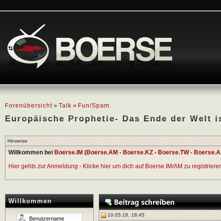
Forenübersicht
»
Talk
»
Fun/Spam
Europäische Prophetie- Das Ende der Welt i
Hinweise
Willkommen bei
Boerse.IM
(
Boerse.AM
-
Boerse.KZ
-
Boerse.TW
-
Boerse.A
Hier gehts zur Anmeldung - Klicke hier um dich auf Boerse.IM/AM zu registrieren 
Willkommen
10.05.16, 18:45