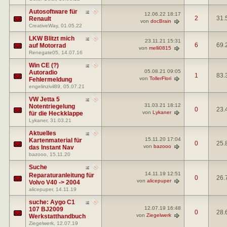
Autosoftware für
12.06.22
18:17
2
31.
Renault
von
docBrain
CreativeWay
, 01.05.22
LKW Blitzt mich
23.11.21
15:31
6
69.
auf Motorrad
von
melli0815
Renegate05
, 14.07.16
Win CE (?)
05.08.21
09:05
Autoradio
1
83.
von
TollerFlori
Fehlermeldung
engelinzivil89
, 05.07.21
VW Jetta 5
31.03.21
18:12
Notentriegelung
0
23.
von
Lykaner
für die Heckklappe
Lykaner
, 31.03.21
Aktuelles
15.11.20
17:04
Kartenmaterial für
0
25.
von
bazooo
das Instant Nav
bazooo
, 15.11.20
Suche
14.11.19
12:51
Reparaturanleitung für
0
26.
von
alicepuper
Volvo V40 -> 2004
alicepuper
, 14.11.19
suche: Aygo C1
12.07.19
16:48
107 BJ2009
0
28.
von
Ziegelwerk
Werkstatthandbuch
Ziegelwerk
, 12.07.19