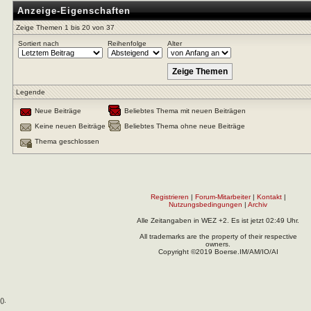
Anzeige-Eigenschaften
Zeige Themen 1 bis 20 von 37
Sortiert nach
Reihenfolge
Alter
Legende
Neue Beiträge
Beliebtes Thema mit neuen Beiträgen
Keine neuen Beiträge
Beliebtes Thema ohne neue Beiträge
Thema geschlossen
Registrieren
|
Forum-Mitarbeiter
|
Kontakt
|
Nutzungsbedingungen
|
Archiv
Alle Zeitangaben in WEZ +2. Es ist jetzt
02:49
Uhr.
All trademarks are the property of their respective
owners.
Copyright ©2019 Boerse.IM/AM/IO/AI
(
).