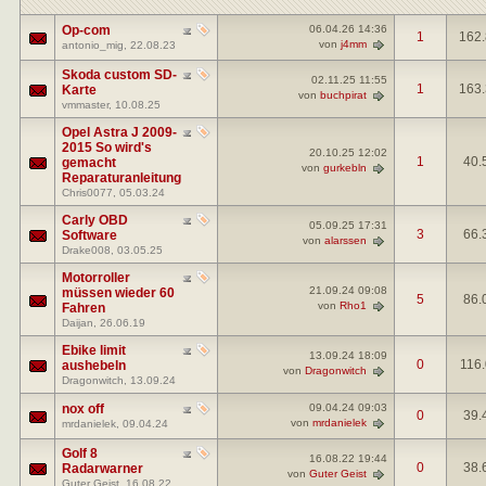
Op-com
06.04.26
14:36
1
162
von
j4mm
antonio_mig
, 22.08.23
Skoda custom SD-
02.11.25
11:55
1
163
Karte
von
buchpirat
vmmaster
, 10.08.25
Opel Astra J 2009-
2015 So wird's
20.10.25
12:02
1
40.
gemacht
von
gurkebln
Reparaturanleitung
Chris0077
, 05.03.24
Carly OBD
05.09.25
17:31
3
66.
Software
von
alarssen
Drake008
, 03.05.25
Motorroller
21.09.24
09:08
müssen wieder 60
5
86.
von
Rho1
Fahren
Daijan
, 26.06.19
Ebike limit
13.09.24
18:09
0
116
aushebeln
von
Dragonwitch
Dragonwitch
, 13.09.24
nox off
09.04.24
09:03
0
39.
von
mrdanielek
mrdanielek
, 09.04.24
Golf 8
16.08.22
19:44
0
38.
Radarwarner
von
Guter Geist
Guter Geist
, 16.08.22