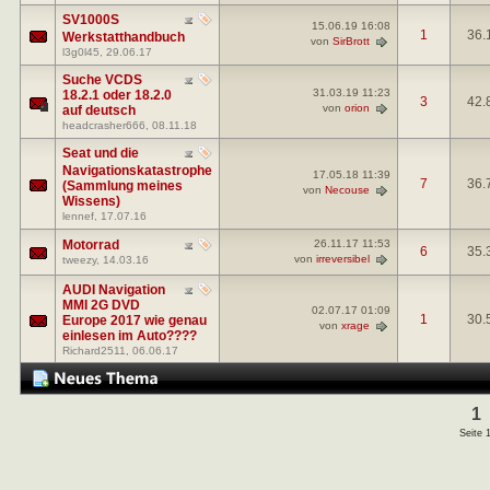
SV1000S
15.06.19
16:08
1
36.
Werkstatthandbuch
von
SirBrott
l3g0l45
, 29.06.17
Suche VCDS
31.03.19
11:23
18.2.1 oder 18.2.0
3
42.
von
orion
auf deutsch
headcrasher666
, 08.11.18
Seat und die
Navigationskatastrophe
17.05.18
11:39
7
36.
(Sammlung meines
von
Necouse
Wissens)
lennef
, 17.07.16
Motorrad
26.11.17
11:53
6
35.
von
irreversibel
tweezy
, 14.03.16
AUDI Navigation
MMI 2G DVD
02.07.17
01:09
1
30.
Europe 2017 wie genau
von
xrage
einlesen im Auto????
Richard2511
, 06.06.17
1
Seite 