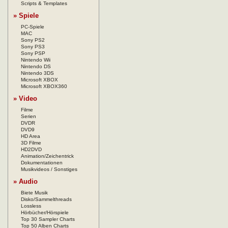
Scripts & Templates
» Spiele
PC-Spiele
MAC
Sony PS2
Sony PS3
Sony PSP
Nintendo Wii
Nintendo DS
Nintendo 3DS
Microsoft XBOX
Microsoft XBOX360
» Video
Filme
Serien
DVDR
DVD9
HD Area
3D Filme
HD2DVD
Animation/Zeichentrick
Dokumentationen
Musikvideos / Sonstiges
» Audio
Biete Musik
Disko/Sammelthreads
Lossless
Hörbücher/Hörspiele
Top 30 Sampler Charts
Top 50 Alben Charts