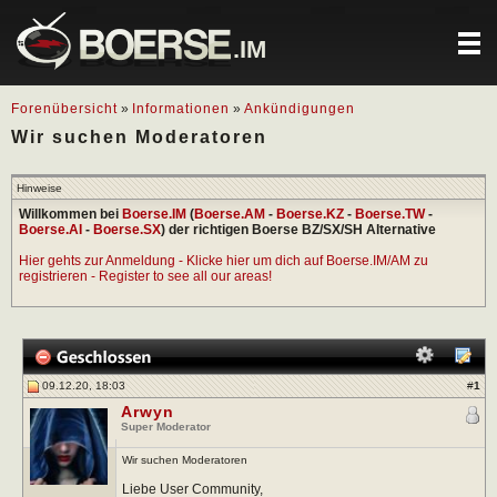
.IM
Forenübersicht
»
Informationen
»
Ankündigungen
Wir suchen Moderatoren
Hinweise
Willkommen bei
Boerse.IM
(
Boerse.AM
-
Boerse.KZ
-
Boerse.TW
-
Boerse.AI
-
Boerse.SX
) der richtigen Boerse BZ/SX/SH Alternative
Hier gehts zur Anmeldung - Klicke hier um dich auf Boerse.IM/AM zu
registrieren - Register to see all our areas!
09.12.20, 18:03
#
1
Arwyn
Super Moderator
Wir suchen Moderatoren
Liebe User Community,