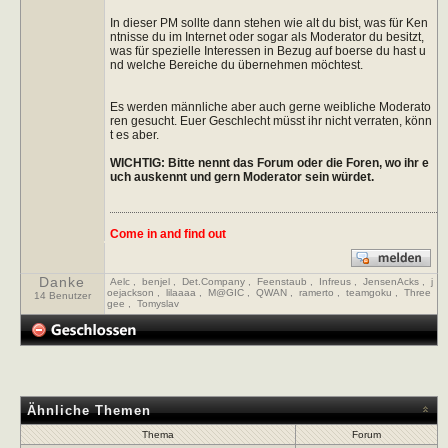
In dieser PM sollte dann stehen wie alt du bist, was für Ken
ntnisse du im Internet oder sogar als Moderator du besitzt,
was für spezielle Interessen in Bezug auf boerse du hast u
nd welche Bereiche du übernehmen möchtest.
Es werden männliche aber auch gerne weibliche Moderato
ren gesucht. Euer Geschlecht müsst ihr nicht verraten, könn
t es aber.
WICHTIG: Bitte nennt das Forum oder die Foren, wo ihr e
uch auskennt und gern Moderator sein würdet.
Come in and find out
Danke
Aelc
,
benjel
,
Det.Company
,
Feenstaub
,
Infreus
,
JensenAcks
,
j
oejackson
,
lilaaaa
,
M@GIC
,
QWAN
,
ramerto
,
teamgoku
,
Three
14 Benutzer
gee
,
Tomyslav
Ähnliche Themen
Thema
Forum