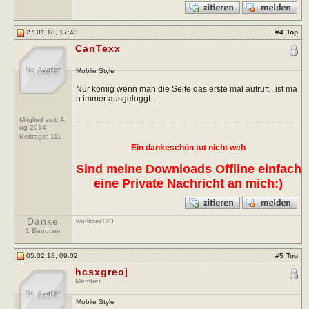
27.01.18, 17:43
#
4
Top
CanTexx
Mobile Style
Nur komig wenn man die Seite das erste mal aufruft , ist ma
n immer ausgeloggt....
Mitglied seit: A
ug 2014
Beiträge:
111
Ein dankeschön tut nicht weh
Sind meine Downloads Offline einfach
eine Private Nachricht an mich:)
Danke
wurlitzer123
1 Benutzer
05.02.18, 09:02
#
5
Top
hcsxgreoj
Member
Mobile Style