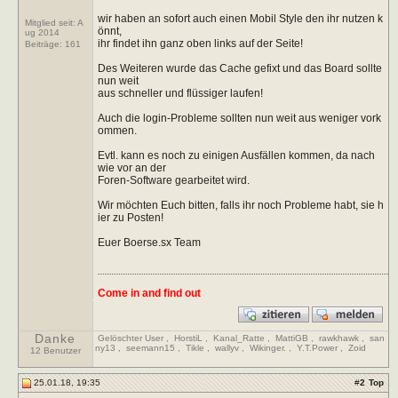
wir haben an sofort auch einen Mobil Style den ihr nutzen k
Mitglied seit: A
önnt,
ug 2014
ihr findet ihn ganz oben links auf der Seite!
Beiträge:
161
Des Weiteren wurde das Cache gefixt und das Board sollte
nun weit
aus schneller und flüssiger laufen!
Auch die login-Probleme sollten nun weit aus weniger vork
ommen.
Evtl. kann es noch zu einigen Ausfällen kommen, da nach
wie vor an der
Foren-Software gearbeitet wird.
Wir möchten Euch bitten, falls ihr noch Probleme habt, sie h
ier zu Posten!
Euer Boerse.sx Team
Come in and find out
Danke
Gelöschter User
,
HorstiL
,
Kanal_Ratte
,
MattiGB
,
rawkhawk
,
san
ny13
,
seemann15
,
Tikle
,
wallyv
,
Wikinger.
,
Y.T.Power
,
Zoid
12 Benutzer
25.01.18, 19:35
#
2
Top