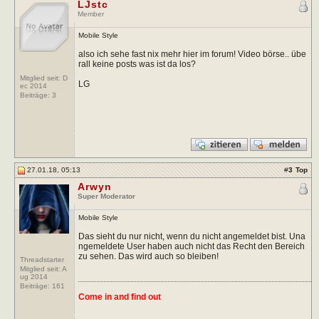
LJstc
Member
Mobile Style
also ich sehe fast nix mehr hier im forum! Video börse.. übe
rall keine posts was ist da los?
Mitglied seit: D
LG
ec 2014
Beiträge:
3
27.01.18, 05:13
#
3
Top
Arwyn
Super Moderator
Mobile Style
Das sieht du nur nicht, wenn du nicht angemeldet bist. Una
ngemeldete User haben auch nicht das Recht den Bereich
zu sehen. Das wird auch so bleiben!
Threadstarter
Mitglied seit: A
ug 2014
Beiträge:
161
Come in and find out