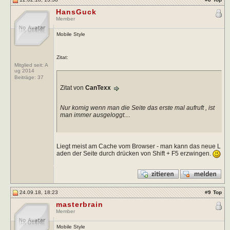
HansGuck
Member
Mobile Style
Zitat:
Mitglied seit: A
ug 2014
Beiträge:
37
Zitat von
CanTexx
Nur komig wenn man die Seite das erste mal aufruft , ist
man immer ausgeloggt....
Liegt meist am Cache vom Browser - man kann das neue L
aden der Seite durch drücken von Shift + F5 erzwingen.
24.09.18, 18:23
#
9
Top
masterbrain
Member
Mobile Style