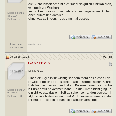
die Suchfunktion scheint nicht mehr so gut zu funktionieren,
wie noch vor Wochen,
sehr oft sucht es sich bei mehr als 3 eingegebenen Buchst
Mitglied seit: S
aben dumm und dämlich,
ep 2014
ohne was zu finden..., das ging mal besser.
Beiträge:
2
Danke
masterbrain
1 Benutzer
08.02.18, 13:25
#
6
Top
Gabberlein
Mobile Style
Finde ein Style ist unwichtig sondern mehr das dieses Foru
m wieder gescheit Funktioniert, wie hcsxgreoj schon Schrie
b da könnte man sich auch drauf Konzentrieren da ich scho
n Punkt dafür bekommen habe. Da die Suche nicht ging un
Mitglied seit: D
d nicht wusste das ein Beitrag schon vorhanden gewesen i
ec 2017
st, kriegte ich Verwarnung und Punkt sowas ist unschön da
Beiträge:
93
mit haltet ihr so ein Forum nicht wirklich ans Leben.