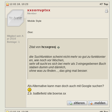
12.02.18, 10:23
#
7
Top
xxcorruptxx
Member
Mobile Style
Zitat:
Mitglied seit: A
pr 2016
Beiträge:
1
Zitat von
hcsxgreoj
die Suchfunktion scheint nicht mehr so gut zu funktionier
en, wie noch vor Wochen,
sehr oft sucht es sich bei mehr als 3 eingegebenen Buch
staben dumm und dämlich,
ohne was zu finden..., das ging mal besser.
Als Alternative kann man doch auch mit Google suchen?
Z.b. battlefield site:boerse.sx
12.02.18, 13:38
#
8
Top