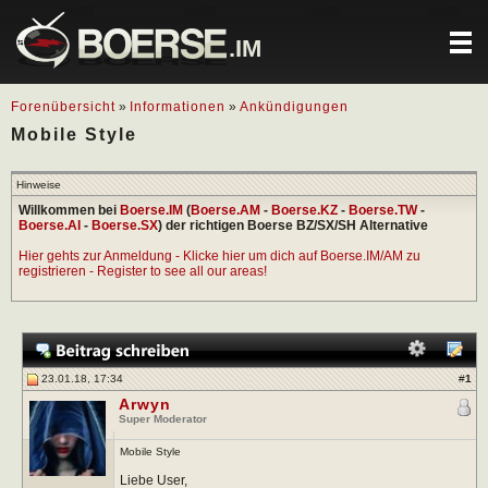
.IM
Forenübersicht
»
Informationen
»
Ankündigungen
Mobile Style
Hinweise
Willkommen bei
Boerse.IM
(
Boerse.AM
-
Boerse.KZ
-
Boerse.TW
-
Boerse.AI
-
Boerse.SX
) der richtigen Boerse BZ/SX/SH Alternative
Hier gehts zur Anmeldung - Klicke hier um dich auf Boerse.IM/AM zu
registrieren - Register to see all our areas!
23.01.18, 17:34
#
1
Arwyn
Super Moderator
Mobile Style
Liebe User,