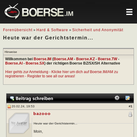
.IM
Forenübersicht
»
Hard & Software
»
Sicherheit und Anonymität
Heute war der Gerichtstermin...
Hinweise
Willkommen bei
Boerse.IM
(
Boerse.AM
-
Boerse.KZ
-
Boerse.TW
-
Boerse.AI
-
Boerse.SX
) der richtigen Boerse BZ/SX/SH Alternative
Hier gehts zur Anmeldung - Klicke hier um dich auf Boerse.IM/AM zu
registrieren - Register to see all our areas!
20.02.24, 19:53
#
1
bazooo
Heute war der Gerichtstermin...
Moin,