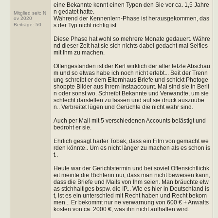
eine Bekannte kennt einen Typen den Sie vor ca. 1,5 Jahre
n gedatet hatte.
Mitglied seit: N
Während der Kennenlern-Phase ist herausgekommen, das
ov 2020
s der Typ nicht richtig ist.
Beiträge:
50
Diese Phase hat wohl so mehrere Monate gedauert. Währe
nd dieser Zeit hat sie sich nichts dabei gedacht mal Selfies
mit Ihm zu machen.
Offengestanden ist der Kerl wirklich der aller letzte Abschau
m und so etwas habe ich noch nicht erlebt... Seit der Trenn
ung schreibt er dem Elternhaus Briefe und schickt Photoge
shoppte Bilder aus Ihrem Instaaccount. Mal sind sie in Berli
n oder sonst wo. Schreibt Bekannte und Verwandte, um sie
schlecht darstellen zu lassen und auf sie druck auszuübe
n.. Verbreitet lügen und Gerüchte die nicht wahr sind.
Auch per Mail mit 5 verschiedenen Accounts belästigt und
bedroht er sie.
Ehrlich gesagt harter Tobak, dass ein Film von gemacht we
rden könnte.. Um es nicht länger zu machen als es schon is
t..
Heute war der Gerichtstermin und bei soviel Offensichtlichk
eit meinte die Richterin nur, dass man nicht beweisen kann,
dass die Briefe und Mails von Ihm seien. Man bräuchte etw
as stichhaltiges bspw. die IP... Wie es hier in Deutschland is
t, ist es ein unterschied mit Recht haben und Recht bekom
men... Er bekommt nur ne verwarnung von 600 € + Anwalts
kosten von ca. 2000 €, was ihn nicht aufhalten wird.