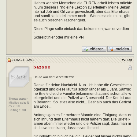
Haben wir hier Menschen die EHREN arbeit leisten möchte
n, um diesem H*nd eine Lektion zu erteilen? Meine Bekan
nte hat Job und Ort zwar gewechselt, aber das Elternhaus
und somit sie leidet immer noch... Wenn es sein muss, gibt
es auch bisschen Taschengeld.
Diese Plage solle einfach das bekommen, was er verdien
t...
Schreibt hier oder mir eine PN
21.02.24, 12:19
#
2
Top
bazooo
Heute war der Gerichtstermin...
Danke für deine Nachricht. Nun.. Ich habe die Geschichte a
bgekürzt und diese läuft ja schon länger als 1 Jahr. Sämtlic
he Briefe die, die Familie bekomment hat sind schon alle w
eitergeleitet und die Polizei weiß bescheid. Der Kerl ist auc
Threadstarter
h Bekannt.. So ist es also nicht... Deshalb auch das Gericht
Mitglied seit: N
am Ende...
ov 2020
Beiträge:
50
Anfangs gab es für mehrere Monate eine Einigung, dass er
sich Ihr und dem Elternhaus nicht nähern darf. Die Briefe k
amen aber immer wieder und die Polizei sagt, dass man ni
cht beweisen kann, dass es von ihm sei.
Grundsätzlich bin ich bei dir... Leider hat bisher nichts geho