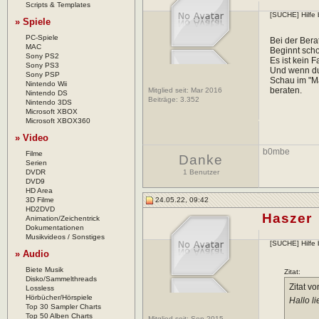
Scripts & Templates
[SUCHE] Hilfe 
» Spiele
PC-Spiele
Bei der Bera
MAC
Beginnt scho
Sony PS2
Es ist kein 
Sony PS3
Und wenn du 
Sony PSP
Schau im "Ma
Nintendo Wii
beraten.
Mitglied seit: Mar 2016
Nintendo DS
Beiträge:
3.352
Nintendo 3DS
Microsoft XBOX
Microsoft XBOX360
» Video
b0mbe
Filme
Danke
Serien
DVDR
1 Benutzer
DVD9
HD Area
3D Filme
24.05.22, 09:42
HD2DVD
Haszer
Animation/Zeichentrick
Dokumentationen
Musikvideos / Sonstiges
[SUCHE] Hilfe 
» Audio
Biete Musik
Zitat:
Disko/Sammelthreads
Zitat v
Lossless
Hörbücher/Hörspiele
Hallo l
Top 30 Sampler Charts
Top 50 Alben Charts
Mitglied seit: Sep 2015