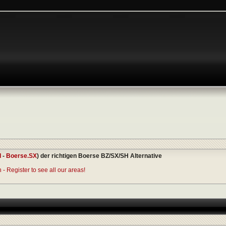
I
-
Boerse.SX
) der richtigen Boerse BZ/SX/SH Alternative
- Register to see all our areas!