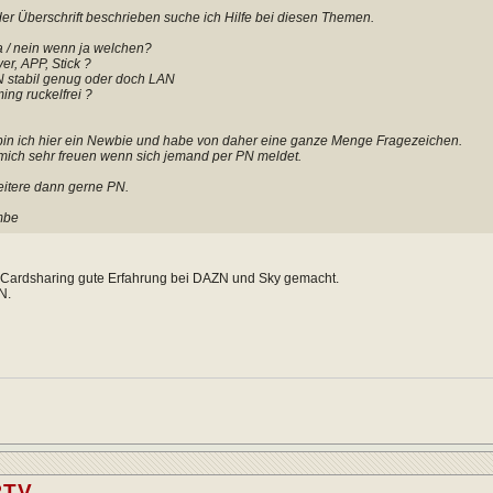
der Überschrift beschrieben suche ich Hilfe bei diesen Themen.
a / nein wenn ja welchen?
er, APP, Stick ?
 stabil genug oder doch LAN
ing ruckelfrei ?
bin ich hier ein Newbie und habe von daher eine ganze Menge Fragezeichen.
ich sehr freuen wenn sich jemand per PN meldet.
eitere dann gerne PN.
mbe
t Cardsharing gute Erfahrung bei DAZN und Sky gemacht.
N.
PTV