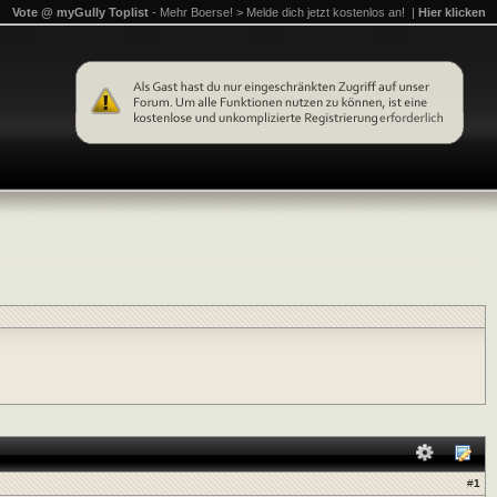
Vote @ myGully Toplist
- Mehr Boerse! > Melde dich jetzt kostenlos an! |
Hier klicken
#
1