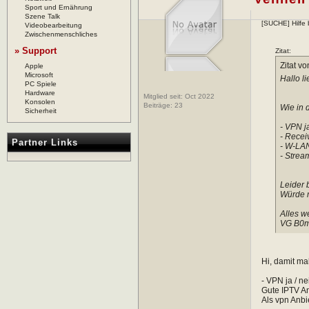
Sport und Ernährung
Szene Talk
[SUCHE] Hilfe 
Videobearbeitung
Zwischenmenschliches
» Support
Zitat:
Zitat v
Apple
Microsoft
Hallo l
PC Spiele
Hardware
Mitglied seit: Oct 2022
Konsolen
Beiträge:
23
Wie in 
Sicherheit
- VPN j
- Receiv
Partner Links
- W-LAN
- Stream
Leider 
Würde m
Alles w
VG B0
Hi, damit ma
- VPN ja / n
Gute IPTV An
Als vpn Anbi