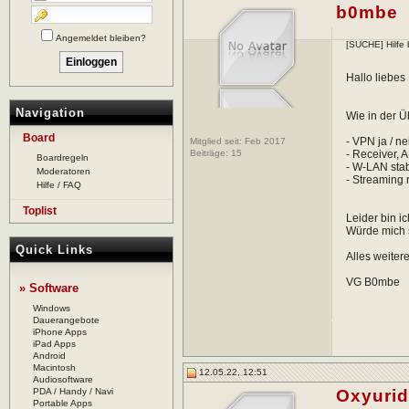
b0mbe
Angemeldet bleiben?
[SUCHE] Hilfe 
Hallo liebes
Navigation
Wie in der Ü
Board
- VPN ja / n
Mitglied seit: Feb 2017
Beiträge:
15
- Receiver, A
Boardregeln
- W-LAN sta
Moderatoren
- Streaming r
Hilfe / FAQ
Toplist
Leider bin 
Würde mich 
Quick Links
Alles weiter
VG B0mbe
» Software
Windows
Dauerangebote
iPhone Apps
iPad Apps
Android
Macintosh
12.05.22, 12:51
Audiosoftware
PDA / Handy / Navi
Oxyuri
Portable Apps