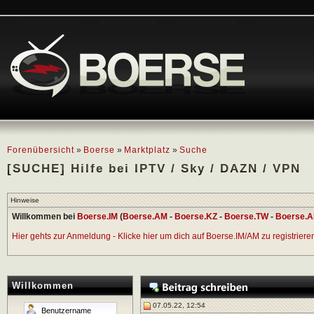
Forenübersicht
»
Boerse
»
Marktplatz
»
Suche
[SUCHE] Hilfe bei IPTV / Sky / DAZN / VPN
Hinweise
Willkommen bei
Boerse.IM
(
Boerse.AM
-
Boerse.KZ
-
Boerse.TW
-
Boerse.A
Hier gehts zur Anmeldung - Klicke hier um dich auf Boerse.IM/AM zu registrieren 
Willkommen
07.05.22, 12:54