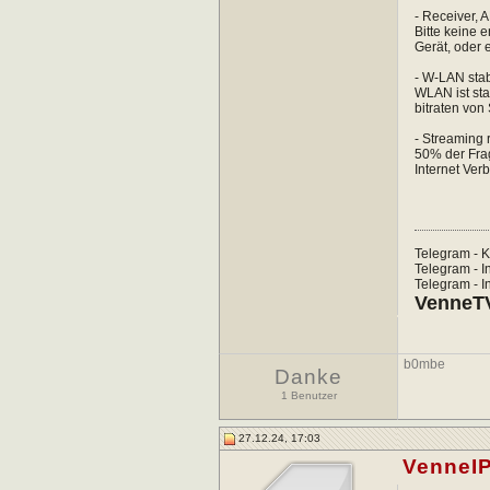
- Receiver, A
Bitte keine 
Gerät, oder 
- W-LAN sta
WLAN ist sta
bitraten von
- Streaming r
50% der Frag
Internet Ver
Telegram - K
Telegram - In
Telegram - In
VenneTV
b0mbe
Danke
1 Benutzer
27.12.24, 17:03
VenneI