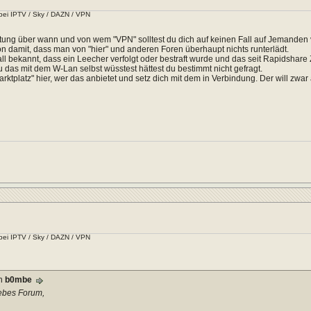
bei IPTV / Sky / DAZN / VPN
tung über wann und von wem "VPN" solltest du dich auf keinen Fall auf Jemanden 
n damit, dass man von "hier" und anderen Foren überhaupt nichts runterlädt.
Fall bekannt, dass ein Leecher verfolgt oder bestraft wurde und das seit Rapidshare 
das mit dem W-Lan selbst wüsstest hättest du bestimmt nicht gefragt.
rktplatz" hier, wer das anbietet und setz dich mit dem in Verbindung. Der will zwa
bei IPTV / Sky / DAZN / VPN
on
b0mbe
iebes Forum,