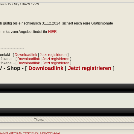
bei IPTV / Sky / DAZN / VPN
 gültig bis einschließlich 31.12.2024, sichert euch eure Gratismonate
en Infos zum Angebot findet ihr
HIER
ontakt - [
Downloadlink
|
Jetzt registrieren
]
fokanal - [
Downloadlink
|
Jetzt registrieren
]
fokanal - [
Downloadlink
|
Jetzt registrieren
]
 - Shop - [
Downloadlink
|
Jetzt registrieren
]
Thema
orts-NFL-UFC|24h TEST|FHD|UHD|VOD|Adult