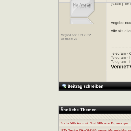
[SUCHE] Hilfe 
Angebot noch
Alle aktuell
Mitglied seit: Oct 2022
Beiträge:
23
Telegram - K
Telegram - In
Telegram - In
VenneTV
Ähnliche Themen
Suche VPN Account. Nord VPN oder Express vpn
IPTV Service |Sky-DAZN-Eurosport-Magenta-Mysp