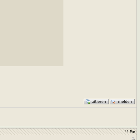
#
4
Top