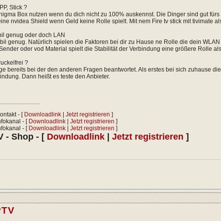
PP, Stick ?
enigma Box nutzen wenn du dich nicht zu 100% auskennst. Die Dinger sind gut fürs 
eine nvidea Shield wenn Geld keine Rolle spielt. Mit nem Fire tv stick mit tivimate
bil genug oder doch LAN
bil genug. Natürlich spielen die Faktoren bei dir zu Hause ne Rolle die dein WL
 Sender oder vod Material spielt die Stabilität der Verbindung eine größere Rolle a
uckelfrei ?
e bereits bei der den anderen Fragen beantwortet. Als erstes bei sich zuhause die
bindung. Dann heißt es teste den Anbieter.
ontakt - [
Downloadlink
|
Jetzt registrieren
]
fokanal - [
Downloadlink
|
Jetzt registrieren
]
fokanal - [
Downloadlink
|
Jetzt registrieren
]
 - Shop - [
Downloadlink
|
Jetzt registrieren
]
PTV