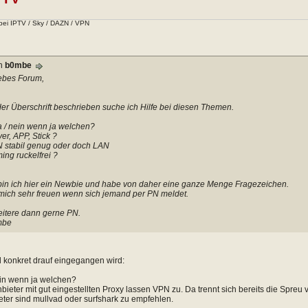
bei IPTV / Sky / DAZN / VPN
on
b0mbe
iebes Forum,
der Überschrift beschrieben suche ich Hilfe bei diesen Themen.
a / nein wenn ja welchen?
er, APP, Stick ?
 stabil genug oder doch LAN
ing ruckelfrei ?
bin ich hier ein Newbie und habe von daher eine ganze Menge Fragezeichen.
ich sehr freuen wenn sich jemand per PN meldet.
eitere dann gerne PN.
mbe
l konkret drauf eingegangen wird:
ein wenn ja welchen?
bieter mit gut eingestellten Proxy lassen VPN zu. Da trennt sich bereits die Spreu
eter sind mullvad oder surfshark zu empfehlen.