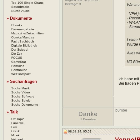
Top 100 Single Charts
Beiträge:
9
Wie in 
Soundtracks
Suche Audio
- VPN j
» Dokumente
- Receiv
- W-LAN
Ebooks
- Stream
Dauerangebote
Magazine/Zeitschriften
Comics/Mangas
Leider 
Fach/Sachbuch
Würde m
Digitale Bibliothek
Der Spiegel
Alles w
Die Zeit
FOCUS
VG B0
GameStar
Heimkino
Penthouse
Welt kompakt
Ich habe mi
» Suchanfragen
Bei fragen P
Suche Musik
Suche Video
Suche Software
Suche Spiele
Suche Dokumente
b0mbe
» Talk
Danke
Off Topic
1 Benutzer
Funecke
Film
Grafik
08.08.24, 05:51
Musik
VenneI
Netzwelt