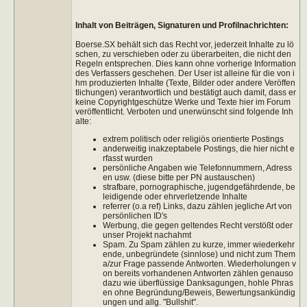
Inhalt von Beiträgen, Signaturen und Profilnachrichten:
Boerse.SX behält sich das Recht vor, jederzeit Inhalte zu lö
schen, zu verschieben oder zu überarbeiten, die nicht den
Regeln entsprechen. Dies kann ohne vorherige Information
des Verfassers geschehen. Der User ist alleine für die von i
hm produzierten Inhalte (Texte, Bilder oder andere Veröffen
tlichungen) verantwortlich und bestätigt auch damit, dass er
keine Copyrightgeschütze Werke und Texte hier im Forum
veröffentlicht. Verboten und unerwünscht sind folgende Inh
alte:
extrem politisch oder religiös orientierte Postings
anderweitig inakzeptabele Postings, die hier nicht e
rfasst wurden
persönliche Angaben wie Telefonnummern, Adress
en usw. (diese bitte per PN austauschen)
strafbare, pornographische, jugendgefährdende, be
leidigende oder ehrverletzende Inhalte
referrer (o.a ref) Links, dazu zählen jegliche Art von
persönlichen ID's
Werbung, die gegen geltendes Recht verstößt oder
unser Projekt nachahmt
Spam. Zu Spam zählen zu kurze, immer wiederkehr
ende, unbegründete (sinnlose) und nicht zum Them
a/zur Frage passende Antworten. Wiederholungen v
on bereits vorhandenen Antworten zählen genauso
dazu wie überflüssige Danksagungen, hohle Phras
en ohne Begründung/Beweis, Bewertungsankündig
ungen und allg. "Bullshit".