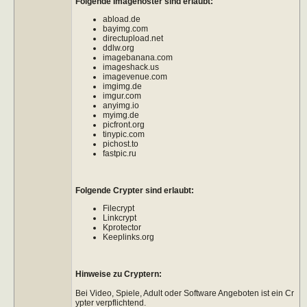
Folgende Imagehoster sind erlaubt:
abload.de
bayimg.com
directupload.net
ddlw.org
imagebanana.com
imageshack.us
imagevenue.com
imgimg.de
imgur.com
anyimg.io
myimg.de
picfront.org
tinypic.com
pichost.to
fastpic.ru
Folgende Crypter sind erlaubt:
Filecrypt
Linkcrypt
Kprotector
Keeplinks.org
Hinweise zu Cryptern:
Bei Video, Spiele, Adult oder Software Angeboten ist ein Cr
ypter verpflichtend.