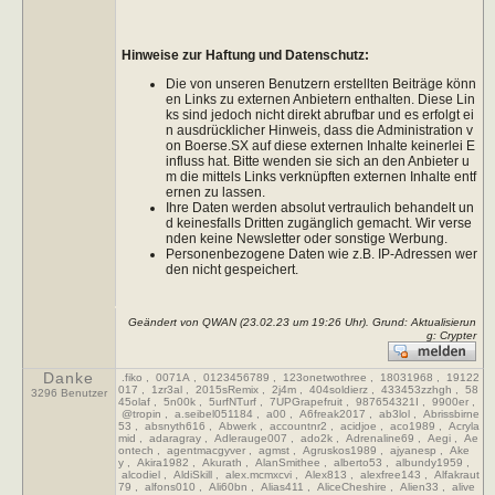
Hinweise zur Haftung und Datenschutz:
Die von unseren Benutzern erstellten Beiträge könn
en Links zu externen Anbietern enthalten. Diese Lin
ks sind jedoch nicht direkt abrufbar und es erfolgt ei
n ausdrücklicher Hinweis, dass die Administration v
on Boerse.SX auf diese externen Inhalte keinerlei E
influss hat. Bitte wenden sie sich an den Anbieter u
m die mittels Links verknüpften externen Inhalte entf
ernen zu lassen.
Ihre Daten werden absolut vertraulich behandelt un
d keinesfalls Dritten zugänglich gemacht. Wir verse
nden keine Newsletter oder sonstige Werbung.
Personenbezogene Daten wie z.B. IP-Adressen wer
den nicht gespeichert.
Geändert von QWAN (23.02.23 um
19:26
Uhr). Grund: Aktualisierun
g: Crypter
Danke
.fiko
,
0071A
,
0123456789
,
123onetwothree
,
18031968
,
19122
017
,
1zr3al
,
2015sRemix
,
2j4m
,
404soldierz
,
433453zzhgh
,
58
3296 Benutzer
45olaf
,
5n00k
,
5urfNTurf
,
7UPGrapefruit
,
987654321I
,
9900er
,
@tropin
,
a.seibel051184
,
a00
,
A6freak2017
,
ab3lol
,
Abrissbirne
53
,
absnyth616
,
Abwerk
,
accountnr2
,
acidjoe
,
aco1989
,
Acryla
mid
,
adaragray
,
Adlerauge007
,
ado2k
,
Adrenaline69
,
Aegi
,
Ae
ontech
,
agentmacgyver
,
agmst
,
Agruskos1989
,
ajyanesp
,
Ake
y
,
Akira1982
,
Akurath
,
AlanSmithee
,
alberto53
,
albundy1959
,
alcodiel
,
AldiSkill
,
alex.mcmxcvi
,
Alex813
,
alexfree143
,
Alfakraut
79
,
alfons010
,
Ali60bn
,
Alias411
,
AliceCheshire
,
Alien33
,
alive