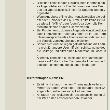
Bitte führt keine langen Diskussionen innerhalb ein
es Angebotsbereichs. Die Sektionen sind aus Grün
den der Übersichtlichkeit nicht für Unterhaltungen v
orgesehen.
Wenn Angebote offline sind, kontaktiert bitte die betr
effenden Uploader via PN. Erstellt bitte keine Beiträ
ge wie z.B. "offline" oder "down", da überholte Kom
mentare sinnlos andere User verwirren.
Bei Problemen bzgl. eines Angebots kontaktiert bitte
zuerst den Anbieter. Alternativ könnt ihr im Talk-Bere
ich ein entsprechendes Thema suchen oder mit ein
em Verweis zum Angebot neu erstellen.
Sobald sich euer Anliegen geklärt hat und die Lösu
ng nicht für andere User hilfreich sein kann, meldet
die Beiträge und bittet einen Moderator um Löschun
g.
Alternativ kann man auch einfach den Namen des T
hemas auf "bitte löschen" ändern, die Löschung erf
olgt dann umgehend durch einen Moderator.
Mirroranfragen nur via PN:
Es ist nicht erlaubt in einem Thema nach weiteren
Mirrors zu fragen. Wird eine Datei nur auf Hoster XY
angeboten, sollte dies akzeptiert werden.
Anfragen nach weiteren Mirrors ansonsten nur in ei
ner PN an den entsprechenden Uploader.