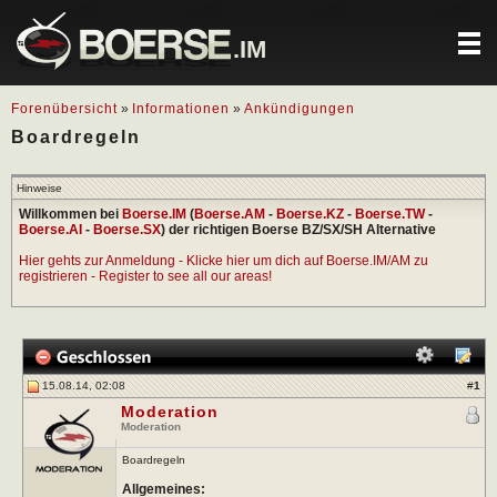
.IM
Forenübersicht
»
Informationen
»
Ankündigungen
Boardregeln
Hinweise
Willkommen bei
Boerse.IM
(
Boerse.AM
-
Boerse.KZ
-
Boerse.TW
-
Boerse.AI
-
Boerse.SX
) der richtigen Boerse BZ/SX/SH Alternative
Hier gehts zur Anmeldung - Klicke hier um dich auf Boerse.IM/AM zu
registrieren - Register to see all our areas!
15.08.14, 02:08
#
1
Moderation
Moderation
Boardregeln
Allgemeines: