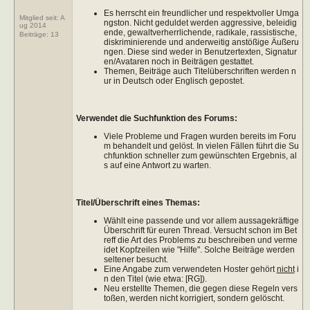
Es herrscht ein freundlicher und respektvoller Umga
Mitglied seit: A
ngston. Nicht geduldet werden aggressive, beleidig
ug 2014
ende, gewaltverherrlichende, radikale, rassistische,
Beiträge:
13
diskriminierende und anderweitig anstößige Äußeru
ngen. Diese sind weder in Benutzertexten, Signatur
en/Avataren noch in Beiträgen gestattet.
Themen, Beiträge auch Titelüberschriften werden n
ur in Deutsch oder Englisch gepostet.
Verwendet die Suchfunktion des Forums:
Viele Probleme und Fragen wurden bereits im Foru
m behandelt und gelöst. In vielen Fällen führt die Su
chfunktion schneller zum gewünschten Ergebnis, al
s auf eine Antwort zu warten.
Titel/Überschrift eines Themas:
Wählt eine passende und vor allem aussagekräftige
Überschrift für euren Thread. Versucht schon im Bet
reff die Art des Problems zu beschreiben und verme
idet Kopfzeilen wie "Hilfe". Solche Beiträge werden
seltener besucht.
Eine Angabe zum verwendeten Hoster gehört
nicht
i
n den Titel (wie etwa: [RG]).
Neu erstellte Themen, die gegen diese Regeln vers
toßen, werden nicht korrigiert, sondern gelöscht.