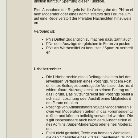
unktion führt zur Sperrung dieser Funktion.
Eine Ausnahme der Regeln ist die Weitergabe der PN an ei
nem Moderator oder eines Administrators des Forums, um
auf eine Regelverstoß der Privaten Nachrichten hinzuweis
en.
Verboten ist:
PNs Dritten zugänglich zu machen dazu zählt auch:
PNs oder Auszüge dergleichen in Foren zu posten
PNs als Werbemittel zu benutzen / Spam zu verbreit
en
Urheberrechte:
Die Urheberrechte eines Beitrages bleiben bei den
jeweiligen Verfassern eines Postings. Mit dem Post
en eines Beitrages überträgt der Verfasser das nicht
widerrufbare Nutzungsrecht an seinem Beitrag auf
das Forum. Das Nutzungsrecht der Postings bleibt a
uch nach Löschung oder Austritt eines Mitgliedes d
em Forum erhalten.
Postings von Administratoren/Super-Moderatoren s
owie von Moderatoren gehen in das Forumseigentu
m über und können beliebig verwendet werden. Die
s gilt insbesondere auch nach dem Ausscheiden ei
nes Admins /Super-Moderators oder eines Moderat
ors.
Es ist nicht gestattet, Texte von fremden Webseiten,
die den Charakter eines Zitates übersteigen, zu pos