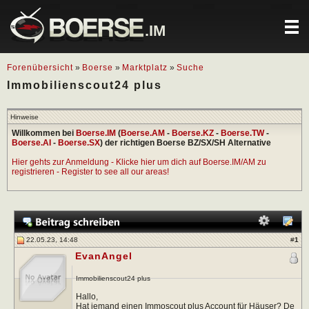
.IM
Forenübersicht
»
Boerse
»
Marktplatz
»
Suche
Immobilienscout24 plus
Hinweise
Willkommen bei
Boerse.IM
(
Boerse.AM
-
Boerse.KZ
-
Boerse.TW
-
Boerse.AI
-
Boerse.SX
) der richtigen Boerse BZ/SX/SH Alternative
Hier gehts zur Anmeldung - Klicke hier um dich auf Boerse.IM/AM zu
registrieren - Register to see all our areas!
22.05.23, 14:48
#
1
EvanAngel
Immobilienscout24 plus
Hallo,
Hat jemand einen Immoscout plus Account für Häuser? De