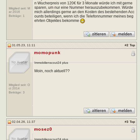
n Wucherpreis von 120€ für 3 Monate würde ich mit gerne
sparen, um nur eine Nummer herauszubekommen. Würde
Mitglied seit: M
mich allerdings gerne an den Kosten des bestehenden Acc
ar 2016
ounts beteiligen, wenn ich die Telefonnummer meines beg
Beiträge:
1
ehrten Objektes bekomme
31.05.23, 11:11
#
2
Top
momopunk
Immobilienscout24 plus
Moin, noch aktuell??
Mitglied seit: O
ct 2014
Beiträge:
3
02.04.26, 11:37
#
3
Top
mosez0
Immobilienscout24 plus