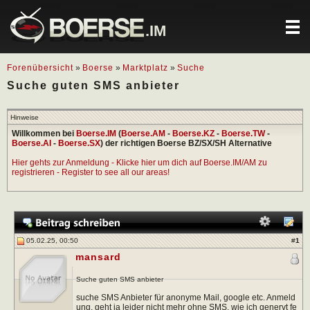
.IM
Forenübersicht
»
Boerse
»
Marktplatz
»
Suche
Suche guten SMS anbieter
Hinweise
Willkommen bei
Boerse.IM
(
Boerse.AM
-
Boerse.KZ
-
Boerse.TW
-
Boerse.AI
-
Boerse.SX
) der richtigen Boerse BZ/SX/SH Alternative
Hier gehts zur Anmeldung - Klicke hier um dich auf Boerse.IM/AM zu
registrieren - Register to see all our areas!
05.02.25, 00:50
#
1
mansard
Suche guten SMS anbieter
suche SMS Anbieter für anonyme Mail, google etc. Anmeld
ung, geht ja leider nicht mehr ohne SMS, wie ich genervt fe