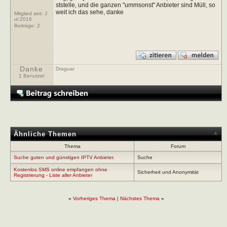
ststelle, und die ganzen "ummsonst" Anbieter sind Müll, so
weit ich das sehe, danke
Mitglied seit: J
ul 2016
Beiträge:
2
Danke
Draguar
1 Benutzer
Ähnliche Themen
Thema
Forum
Suche guten und günstigen IPTV Anbieter.
Suche
Kostenlos SMS online empfangen ohne
Sicherheit und Anonymität
Registrierung - Liste aller Anbieter
«
Vorheriges Thema
|
Nächstes Thema
»