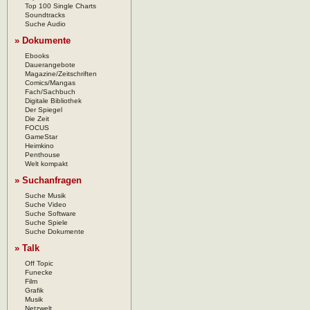
Top 100 Single Charts
Soundtracks
Suche Audio
» Dokumente
Ebooks
Dauerangebote
Magazine/Zeitschriften
Comics/Mangas
Fach/Sachbuch
Digitale Bibliothek
Der Spiegel
Die Zeit
FOCUS
GameStar
Heimkino
Penthouse
Welt kompakt
» Suchanfragen
Suche Musik
Suche Video
Suche Software
Suche Spiele
Suche Dokumente
» Talk
Off Topic
Funecke
Film
Grafik
Musik
Netzwelt