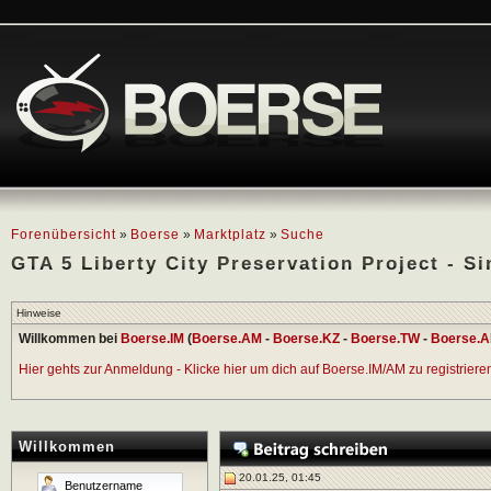
Forenübersicht
»
Boerse
»
Marktplatz
»
Suche
GTA 5 Liberty City Preservation Project - S
Hinweise
Willkommen bei
Boerse.IM
(
Boerse.AM
-
Boerse.KZ
-
Boerse.TW
-
Boerse.A
Hier gehts zur Anmeldung - Klicke hier um dich auf Boerse.IM/AM zu registrieren 
Willkommen
20.01.25, 01:45