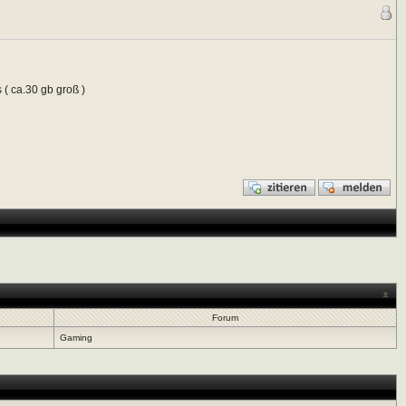
 ( ca.30 gb groß )
Forum
Gaming