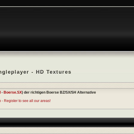
ingleplayer - HD Textures
I
-
Boerse.SX
) der richtigen Boerse BZ/SX/SH Alternative
- Register to see all our areas!