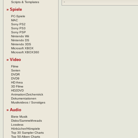
-
Scripts & Templates
» Spiele
PC-Spiele
MAC
Sony PS2
Sony PS3
Sony PSP
Nintendo Wii
Nintendo DS
Nintendo 3DS
Microsoft XBOX
Microsoft XBOX360
» Video
Filme
Serien
DVDR
DVD9
HD Area
3D Filme
HD2DVD
Animation/Zeichentrick
Dokumentationen
Musikvideos / Sonstiges
» Audio
Biete Musik
Disko/Sammelthreads
Lossless
Hörbücher/Hörspiele
Top 30 Sampler Charts
Top 50 Alben Charts