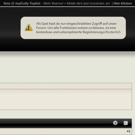
Vote @ myGully Toplist
- Mehr Boerse! > Melde dich jetzt kostenlos an! |
Hier klicken
#
1