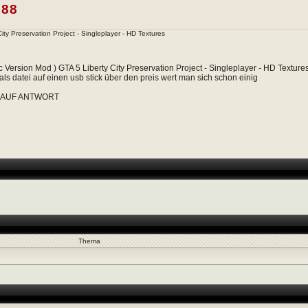
88
ity Preservation Project - Singleplayer - HD Textures
c Version Mod ) GTA 5 Liberty City Preservation Project - Singleplayer - HD Textures
als datei auf einen usb stick über den preis wert man sich schon einig
 AUF ANTWORT
Thema