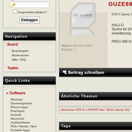
GUZE88
Angemeldet bleiben?
GTA 5 Liberty C
HALLO
Suche für (P
erweiterung 
Navigation
FREU MICH
Board
Mitglied seit: Oct 2024
Beiträge:
1
Boardregeln
Moderatoren
Hilfe / FAQ
Toplist
Quick Links
» Software
Ähnliche Themen
Windows
Dauerangebote
iPhone Apps
Deutscher GTA IV LCPDFR Clan "BOS Liberty City"
iPad Apps
Android
Macintosh
Audiosoftware
Tags
PDA / Handy / Navi
Portable Apps