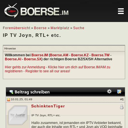
.IM
Forenübersicht
»
Boerse
»
Marktplatz
»
Suche
IP TV Joyn, RTL+ etc.
Hinweise
Willkommen bei
Boerse.IM
(
Boerse.AM
-
Boerse.KZ
-
Boerse.TW
-
Boerse.AI
-
Boerse.SX
) der richtigen Boerse BZ/SX/SH Alternative
Hier gehts zur Anmeldung - Klicke hier um dich auf Boerse.IM/AM zu
registrieren - Register to see all our areas!
10.01.25, 01:49
#
1
SchinktenTiger
IP TV Joyn, RTL+ etc.
Hallo zusammen, ist jemanden ein IPTV Anbieter bekannt,
der auch die Inhalte von RTL+ und Joyn als VOD beinhalte