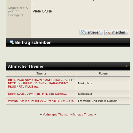
t.
Mitglied seit: A
Viele Grüße
pr 2021
Beiträge:
1
Ähnliche Themen
Thema
Forum
BIGIPTV4U SKY / DAZN / MAGENTATV / VOD /
NETFLIX / PRIME / DISNEY / PARAMOUNT
Marktplatz
PLUS / RTL PLUS etc.
Netflix,DAZN, Joyn Plus, RTL plus Disney...
Marktplatz
Wilmaa - Online TV mit VLC Pro7,RTL,Sat 1 etc.
Freeware und Public Domain
«
Vorheriges Thema
|
Nächstes Thema
»