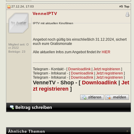
27.12.24, 17:03
#
5
Top
VenneIPTV
IPTV mit aktuellen Kinofilmen
Angebot noch gültig bis einschließlich 31.12.2024, sichert
euch eure Gratismonate
Mitglied seit: O
ct 2022
Alle aktuellen Infos zum Angebot findet ihr
HIER
Beiträge:
23
Telegram - Kontakt - [
Downloadlink
|
Jetzt registrieren
]
Telegram - Infokanal - [
Downloadlink
|
Jetzt registrieren
]
Telegram - Infokanal - [
Downloadlink
|
Jetzt registrieren
]
VenneTV - Shop - [
Downloadlink
|
Jet
zt registrieren
]
Ähnliche Themen