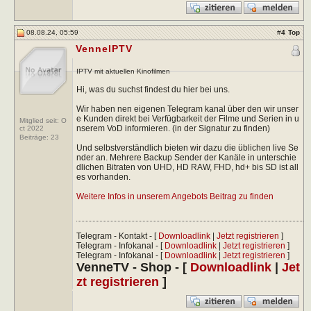
08.08.24, 05:59
#
4
Top
VenneIPTV
IPTV mit aktuellen Kinofilmen
Hi, was du suchst findest du hier bei uns.
Wir haben nen eigenen Telegram kanal über den wir unser
e Kunden direkt bei Verfügbarkeit der Filme und Serien in u
Mitglied seit: O
nserem VoD informieren. (in der Signatur zu finden)
ct 2022
Beiträge:
23
Und selbstverständlich bieten wir dazu die üblichen live Se
nder an. Mehrere Backup Sender der Kanäle in unterschie
dlichen Bitraten von UHD, HD RAW, FHD, hd+ bis SD ist all
es vorhanden.
Weitere Infos in unserem Angebots Beitrag zu finden
Telegram - Kontakt - [
Downloadlink
|
Jetzt registrieren
]
Telegram - Infokanal - [
Downloadlink
|
Jetzt registrieren
]
Telegram - Infokanal - [
Downloadlink
|
Jetzt registrieren
]
VenneTV - Shop - [
Downloadlink
|
Jet
zt registrieren
]