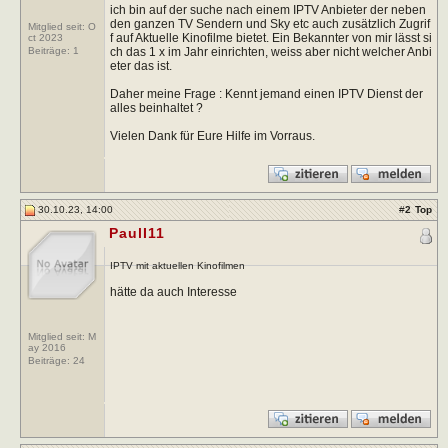
ich bin auf der suche nach einem IPTV Anbieter der neben
den ganzen TV Sendern und Sky etc auch zusätzlich Zugrif
Mitglied seit: O
f auf Aktuelle Kinofilme bietet. Ein Bekannter von mir lässt si
ct 2023
ch das 1 x im Jahr einrichten, weiss aber nicht welcher Anbi
Beiträge:
1
eter das ist.
Daher meine Frage : Kennt jemand einen IPTV Dienst der
alles beinhaltet ?
Vielen Dank für Eure Hilfe im Vorraus.
30.10.23, 14:00
#
2
Top
PaulI11
IPTV mit aktuellen Kinofilmen
hätte da auch Interesse
Mitglied seit: M
ay 2016
Beiträge:
24