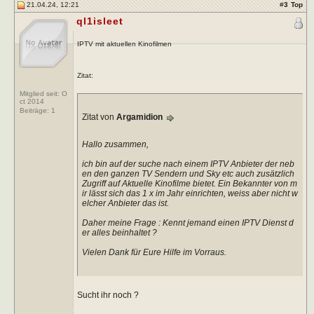
21.04.24, 12:21
#
3
Top
ql1isleet
IPTV mit aktuellen Kinofilmen
Zitat:
Mitglied seit: O
ct 2014
Beiträge:
1
Zitat von
Argamidion
Hallo zusammen,
ich bin auf der suche nach einem IPTV Anbieter der neb
en den ganzen TV Sendern und Sky etc auch zusätzlich
Zugriff auf Aktuelle Kinofilme bietet. Ein Bekannter von m
ir lässt sich das 1 x im Jahr einrichten, weiss aber nicht w
elcher Anbieter das ist.
Daher meine Frage : Kennt jemand einen IPTV Dienst d
er alles beinhaltet ?
Vielen Dank für Eure Hilfe im Vorraus.
Sucht ihr noch ?