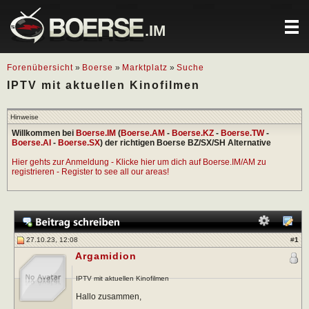
.IM
Forenübersicht
»
Boerse
»
Marktplatz
»
Suche
IPTV mit aktuellen Kinofilmen
Hinweise
Willkommen bei
Boerse.IM
(
Boerse.AM
-
Boerse.KZ
-
Boerse.TW
-
Boerse.AI
-
Boerse.SX
) der richtigen Boerse BZ/SX/SH Alternative
Hier gehts zur Anmeldung - Klicke hier um dich auf Boerse.IM/AM zu
registrieren - Register to see all our areas!
27.10.23, 12:08
#
1
Argamidion
IPTV mit aktuellen Kinofilmen
Hallo zusammen,