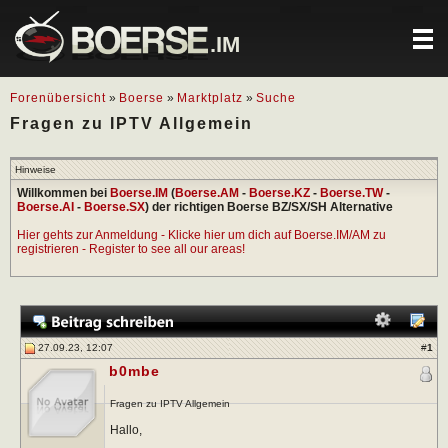
.IM
Forenübersicht
»
Boerse
»
Marktplatz
»
Suche
Fragen zu IPTV Allgemein
Hinweise
Willkommen bei
Boerse.IM
(
Boerse.AM
-
Boerse.KZ
-
Boerse.TW
-
Boerse.AI
-
Boerse.SX
) der richtigen Boerse BZ/SX/SH Alternative
Hier gehts zur Anmeldung - Klicke hier um dich auf Boerse.IM/AM zu
registrieren - Register to see all our areas!
27.09.23, 12:07
#
1
b0mbe
Fragen zu IPTV Allgemein
Hallo,