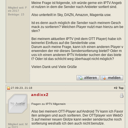
Meine Frage ist folgende, ich würde gerne ein IPTV Angeb
ot nutzen in dem die Sender nach Anbieter sortiert sind.
Mitglied seit: F
eb 2017
Also unterteilt in Sky, DAZN, Amazon, Magenta usw.
Beiträge:
15
Ist es denn auch möglich die Sender nach meinem Gesch
mack zu sortieren? Welchen Player nutzt man hierzu am be
sten?
Bei meinem aktuellen IPTV (mit dem OTT Player) habe ich
keinerlei Einfluss auf die Senderliste usw.
Darum auch meine Frage, kann ich einen anderen Player v
erwenden der mir dieses Sendersortierung bietet? Oder m
uss ich einen anderen IPTV Anbieter suchen der das biete
t? Oder ist das schlicht weg überhaupt nicht möglich?
Vielen Dank und Viele Grüße
27.09.23, 21:18
#
2
Top
andixx2
Fragen zu IPTV Allgemein
Also bei meinem OTT-Player auf Android TV kann ich Favor
iten anlegen und auch sortieren. Der OTTplayer von WebO
S auf meiner neuen Glotze kann weder sendersuche noch
sortierung weshalb ich den auch nicht benutze.
Mitglied seit: M
ar 2021