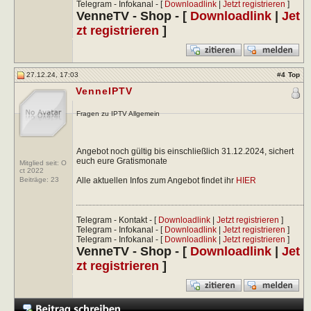
Telegram - Infokanal - [
Downloadlink
|
Jetzt registrieren
]
VenneTV - Shop - [
Downloadlink
|
Jet
zt registrieren
]
27.12.24, 17:03
#
4
Top
VenneIPTV
Fragen zu IPTV Allgemein
Angebot noch gültig bis einschließlich 31.12.2024, sichert
euch eure Gratismonate
Mitglied seit: O
ct 2022
Alle aktuellen Infos zum Angebot findet ihr
HIER
Beiträge:
23
Telegram - Kontakt - [
Downloadlink
|
Jetzt registrieren
]
Telegram - Infokanal - [
Downloadlink
|
Jetzt registrieren
]
Telegram - Infokanal - [
Downloadlink
|
Jetzt registrieren
]
VenneTV - Shop - [
Downloadlink
|
Jet
zt registrieren
]