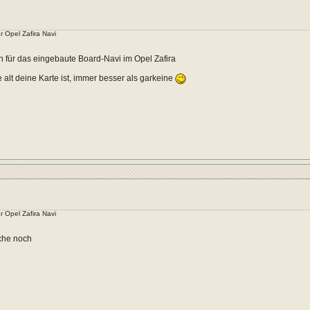
r Opel Zafira Navi
 für das eingebaute Board-Navi im Opel Zafira
e alt deine Karte ist, immer besser als garkeine
r Opel Zafira Navi
che noch