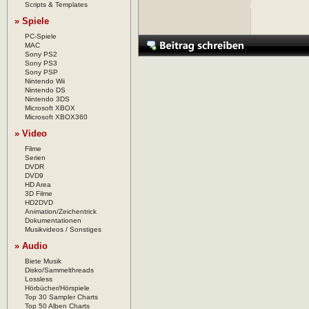
Scripts & Templates
» Spiele
PC-Spiele
MAC
Sony PS2
Sony PS3
Sony PSP
Nintendo Wii
Nintendo DS
Nintendo 3DS
Microsoft XBOX
Microsoft XBOX360
» Video
Filme
Serien
DVDR
DVD9
HD Area
3D Filme
HD2DVD
Animation/Zeichentrick
Dokumentationen
Musikvideos / Sonstiges
» Audio
Biete Musik
Disko/Sammelthreads
Lossless
Hörbücher/Hörspiele
Top 30 Sampler Charts
Top 50 Alben Charts