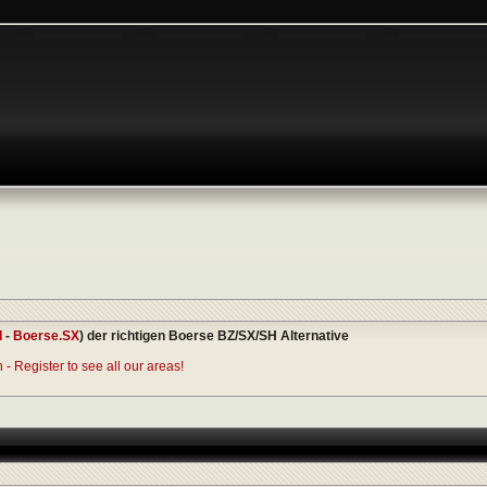
I
-
Boerse.SX
) der richtigen Boerse BZ/SX/SH Alternative
- Register to see all our areas!