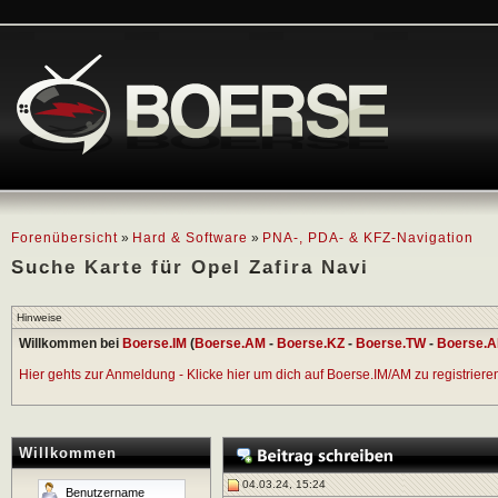
Forenübersicht
»
Hard & Software
»
PNA-, PDA- & KFZ-Navigation
Suche Karte für Opel Zafira Navi
Hinweise
Willkommen bei
Boerse.IM
(
Boerse.AM
-
Boerse.KZ
-
Boerse.TW
-
Boerse.A
Hier gehts zur Anmeldung - Klicke hier um dich auf Boerse.IM/AM zu registrieren 
Willkommen
04.03.24, 15:24