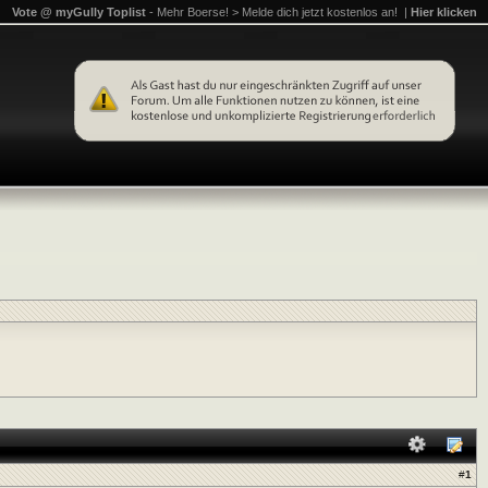
Vote @ myGully Toplist
- Mehr Boerse! > Melde dich jetzt kostenlos an! |
Hier klicken
#
1