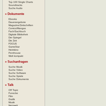
Top 100 Single Charts
Soundtracks
Suche Audio
» Dokumente
Ebooks
Dauerangebote
Magazine/Zeitschriften
Comics/Mangas
Fach/Sachbuch
Digitale Bibliothek
Der Spiegel
Die Zeit
FOCUS
GameStar
Heimkino
Penthouse
Welt kompakt
» Suchanfragen
Suche Musik
Suche Video
Suche Software
Suche Spiele
Suche Dokumente
» Talk
Off Topic
Funecke
Film
Grafik
Musik
Netzwelt