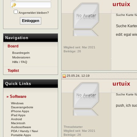
urtuix
Angemeldet bleiben?
Suche Karte fü
Suche Karten
edit: egal wi
Navigation
Board
Mitglied seit: Mar 2021
Beiträge:
26
Boardregeln
Moderatoren
Hilfe / FAQ
Toplist
25.05.24, 12:19
urtuix
Quick Links
Suche Karte fü
» Software
Windows
push, ich su
Dauerangebote
iPhone Apps
iPad Apps
Android
Macintosh
Threadstarter
Audiosoftware
Mitglied seit: Mar 2021
PDA / Handy / Navi
Beiträge:
26
Portable Apps