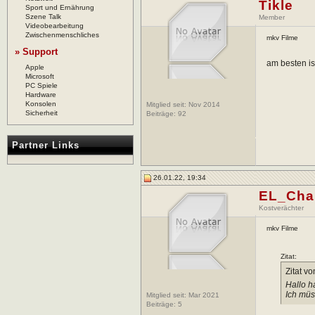
Tikle
Sport und Ernährung
Szene Talk
Member
Videobearbeitung
Zwischenmenschliches
mkv Filme
» Support
am besten is
Apple
Microsoft
PC Spiele
Hardware
Konsolen
Mitglied seit: Nov 2014
Sicherheit
Beiträge:
92
Partner Links
26.01.22, 19:34
EL_Cha
Kostverächter
mkv Filme
Zitat:
Zitat v
Hallo h
Ich müs
Mitglied seit: Mar 2021
Beiträge:
5