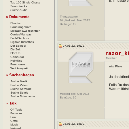
Ich müsste 
Top 100 Single Charts
Soundtracks
Suche Audio
» Dokumente
Threadstarter
Mitglied seit: Nov 2015
Ebooks
Beiträge:
12
Dauerangebote
Magazine/Zeitschriften
Comics/Mangas
Fach/Sachbuch
Digitale Bibliothek
Der Spiegel
07.01.22, 19:22
Die Zeit
razor_k
FOCUS
GameStar
Member
Heimkino
Penthouse
mkv Filme
Welt kompakt
» Suchanfragen
Ja das könnt
Suche Musik
Falls Du das
Suche Video
Warum lädst 
Suche Software
Suche Spiele
Mitglied seit: Oct 2015
Suche Dokumente
Beiträge:
16
» Talk
Off Topic
Funecke
Film
Grafik
08.01.22, 18:09
Musik
Netzwelt