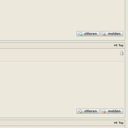
#
5
Top
#
6
Top