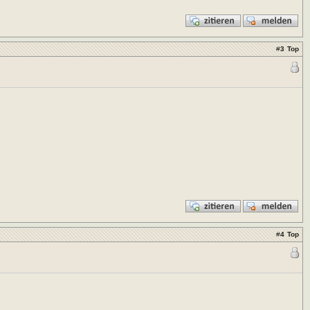
#
3
Top
#
4
Top