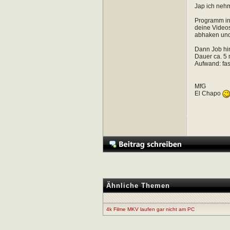
Jap ich ne
Programm ins
deine Videos
abhaken und
Dann Job hin
Dauer ca. 5 
Aufwand: fas
MfG
El Chapo
Ähnliche Themen
4k Filme MKV laufen gar nicht am PC