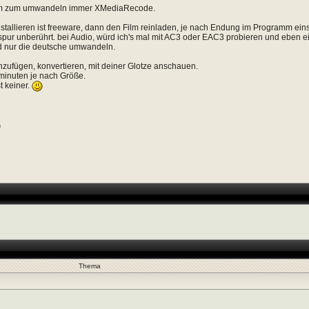
hm zum umwandeln immer XMediaRecode.
tallieren ist freeware, dann den Film reinladen, je nach Endung im Programm einst
pur unberührt. bei Audio, würd ich's mal mit AC3 oder EAC3 probieren und eben ei
 nur die deutsche umwandeln.
zufügen, konvertieren, mit deiner Glotze anschauen.
minuten je nach Größe.
t keiner.
Thema