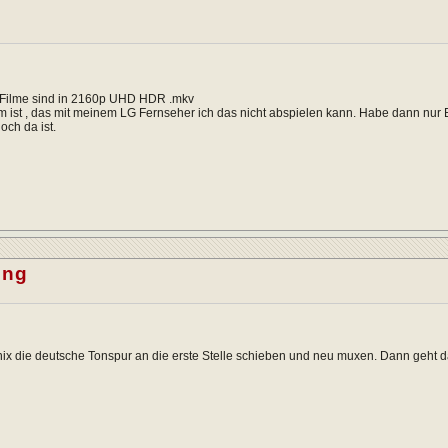
 Filme sind in 2160p UHD HDR .mkv
 ist , das mit meinem LG Fernseher ich das nicht abspielen kann. Habe dann nur En
och da ist.
ing
nix die deutsche Tonspur an die erste Stelle schieben und neu muxen. Dann geht d