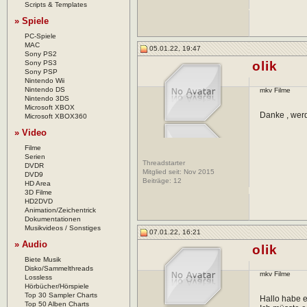
Scripts & Templates
» Spiele
PC-Spiele
MAC
05.01.22, 19:47
Sony PS2
Sony PS3
olik
Sony PSP
Nintendo Wii
Nintendo DS
mkv Filme
Nintendo 3DS
Microsoft XBOX
Danke , wer
Microsoft XBOX360
» Video
Filme
Serien
Threadstarter
DVDR
Mitglied seit: Nov 2015
DVD9
Beiträge:
12
HD Area
3D Filme
HD2DVD
Animation/Zeichentrick
Dokumentationen
Musikvideos / Sonstiges
07.01.22, 16:21
» Audio
olik
Biete Musik
Disko/Sammelthreads
mkv Filme
Lossless
Hörbücher/Hörspiele
Top 30 Sampler Charts
Hallo habe e
Top 50 Alben Charts