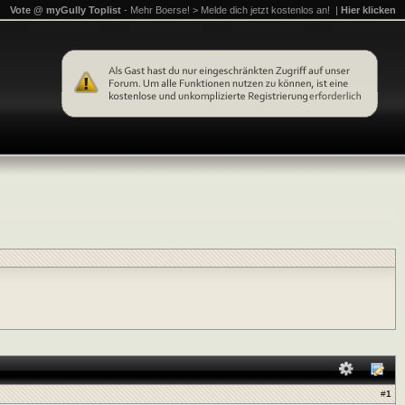
Vote @ myGully Toplist
- Mehr Boerse! > Melde dich jetzt kostenlos an! |
Hier klicken
#
1