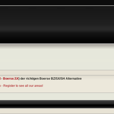
I
-
Boerse.SX
) der richtigen Boerse BZ/SX/SH Alternative
- Register to see all our areas!