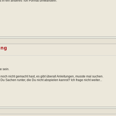
es in ein anderes Ton Format umwandeln.
ing
e sein.
 noch nicht gemacht hast, es gibt überall Anleitungen, musste mal suchen.
Du Sachen runter, die Du nicht abspielen kannst? Ich frage nicht weiter...