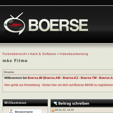
Forenübersicht
»
Hard & Software
»
Videobearbeitung
mkv Filme
Hinweise
Willkommen bei
Boerse.IM
(
Boerse.AM
-
Boerse.KZ
-
Boerse.TW
-
Boerse.A
Hier gehts zur Anmeldung - Klicke hier um dich auf Boerse.IM/AM zu registrieren 
Willkommen
05.01.22, 14:33