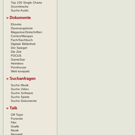
Top 100 Single Charts
Soundtracks
Suche Audio
» Dokumente
Ebooks
Dauerangebote
Magazine/Zeitschriften
Comics/Mangas
Fach/Sachbuch
Digitale Bibliothek
Der Spiegel
Die Zeit
FOCUS
GameStar
Heimkino
Penthouse
Welt kompakt
» Suchanfragen
Suche Musik
Suche Video
Suche Software
Suche Spiele
Suche Dokumente
» Talk
Off Topic
Funecke
Film
Grafik
Musik
Netzwelt