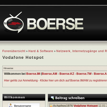
Forenübersicht
»
Hard & Software
»
Netzwerk, Internetzugänge und R
Vodafone Hotspot
Hinweise
Willkommen bei
Boerse.IM
(
Boerse.AM
-
Boerse.KZ
-
Boerse.TW
-
Boerse.A
Hier gehts zur Anmeldung - Klicke hier um dich auf Boerse.IM/AM zu registrieren 
Willkommen
Achathos1976
Vodafone Hotspot
11.01.