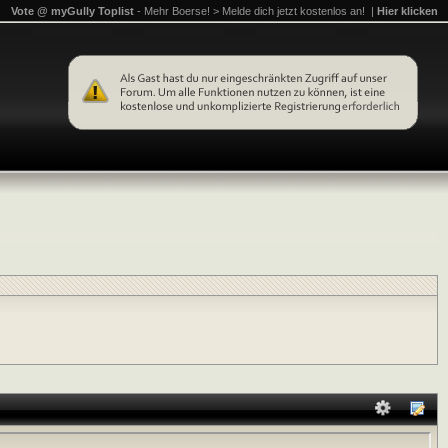
Vote @ myGully Toplist
- Mehr Boerse! > Melde dich jetzt kostenlos an! |
Hier klicken