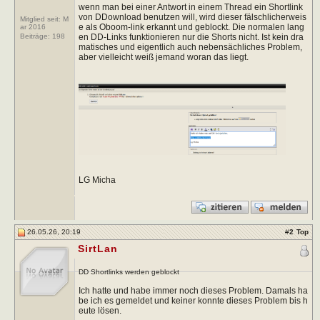
wenn man bei einer Antwort in einem Thread ein Shortlink
von DDownload benutzen will, wird dieser fälschlicherweis
Mitglied seit: M
e als Oboom-link erkannt und geblockt. Die normalen lang
ar 2016
en DD-Links funktionieren nur die Shorts nicht. Ist kein dra
Beiträge:
198
matisches und eigentlich auch nebensächliches Problem,
aber vielleicht weiß jemand woran das liegt.
LG Micha
26.05.26, 20:19
#
2
Top
SirtLan
DD Shortlinks werden geblockt
Ich hatte und habe immer noch dieses Problem. Damals ha
be ich es gemeldet und keiner konnte dieses Problem bis h
eute lösen.