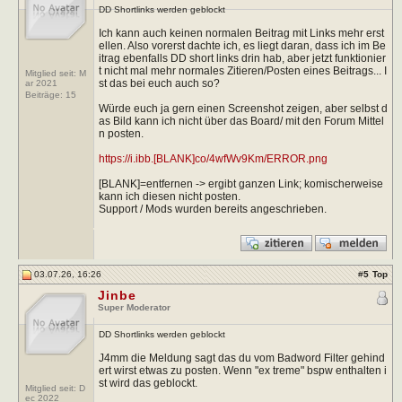
DD Shortlinks werden geblockt
Ich kann auch keinen normalen Beitrag mit Links mehr erst
ellen. Also vorerst dachte ich, es liegt daran, dass ich im Be
itrag ebenfalls DD short links drin hab, aber jetzt funktionier
t nicht mal mehr normales Zitieren/Posten eines Beitrags... I
Mitglied seit: M
st das bei euch auch so?
ar 2021
Beiträge:
15
Würde euch ja gern einen Screenshot zeigen, aber selbst d
as Bild kann ich nicht über das Board/ mit den Forum Mittel
n posten.
https://i.ibb.[BLANK]co/4wfWv9Km/ERROR.png
[BLANK]=entfernen -> ergibt ganzen Link; komischerweise
kann ich diesen nicht posten.
Support / Mods wurden bereits angeschrieben.
03.07.26, 16:26
#
5
Top
Jinbe
Super Moderator
DD Shortlinks werden geblockt
J4mm die Meldung sagt das du vom Badword Filter gehind
ert wirst etwas zu posten. Wenn "ex treme" bspw enthalten i
st wird das geblockt.
Mitglied seit: D
ec 2022