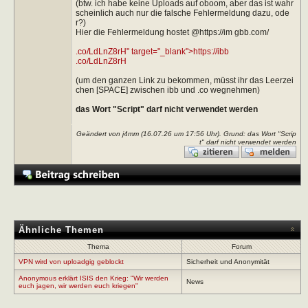
(btw. ich habe keine Uploads auf oboom, aber das ist wahr
scheinlich auch nur die falsche Fehlermeldung dazu, ode
r?)
Hier die Fehlermeldung hostet @https://im gbb.com/
.co/LdLnZ8rH" target="_blank">https://ibb
.co/LdLnZ8rH
(um den ganzen Link zu bekommen, müsst ihr das Leerzei
chen [SPACE] zwischen ibb und .co wegnehmen)
das Wort "Script" darf nicht verwendet werden
Geändert von j4mm (16.07.26 um
17:56
Uhr). Grund: das Wort "Scrip
t" darf nicht verwendet werden
Ähnliche Themen
Thema
Forum
VPN wird von uploadgig geblockt
Sicherheit und Anonymität
Anonymous erklärt ISIS den Krieg: "Wir werden
News
euch jagen, wir werden euch kriegen"