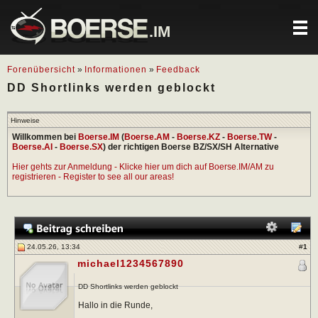
.IM
Forenübersicht
»
Informationen
»
Feedback
DD Shortlinks werden geblockt
Hinweise
Willkommen bei
Boerse.IM
(
Boerse.AM
-
Boerse.KZ
-
Boerse.TW
-
Boerse.AI
-
Boerse.SX
) der richtigen Boerse BZ/SX/SH Alternative
Hier gehts zur Anmeldung - Klicke hier um dich auf Boerse.IM/AM zu
registrieren - Register to see all our areas!
24.05.26, 13:34
#
1
michael1234567890
DD Shortlinks werden geblockt
Hallo in die Runde,