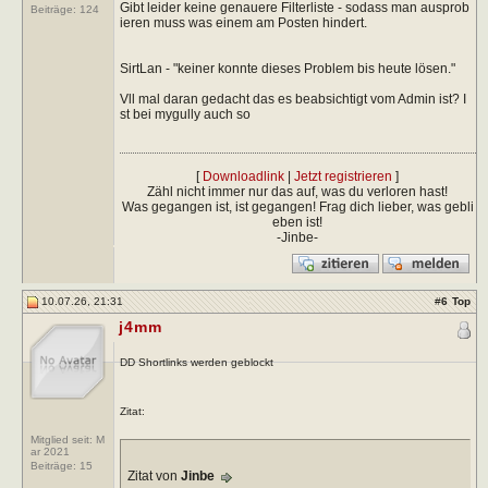
Gibt leider keine genauere Filterliste - sodass man ausprob
Beiträge:
124
ieren muss was einem am Posten hindert.
SirtLan - "keiner konnte dieses Problem bis heute lösen."
Vll mal daran gedacht das es beabsichtigt vom Admin ist? I
st bei mygully auch so
[
Downloadlink
|
Jetzt registrieren
]
Zähl nicht immer nur das auf, was du verloren hast!
Was gegangen ist, ist gegangen! Frag dich lieber, was gebli
eben ist!
-Jinbe-
10.07.26, 21:31
#
6
Top
j4mm
DD Shortlinks werden geblockt
Zitat:
Mitglied seit: M
ar 2021
Beiträge:
15
Zitat von
Jinbe