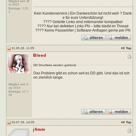
Mitglied seit: M
ar 2022
Beiträge:
1.51
1
Kein Kundenservice | Ein Dankeschön tut nicht weh ? Dank
e für eure Unterstützung!
???? Geteilte Links sind miteinander kompatibel
???? Nur bei defekten Links PN – bitte bleibt im Thread
???? Keine Passwörter | Software-Anfragen gerne per PN
31.05.26, 11:05
#
3
Top
Bleed
DD Shortlinks werden geblockt
Das Problem gibt es schon seit es DD gibt. Und das ist sch
on ziemlich lange.
Mitglied seit: A
ug 2014
Beiträge:
17.7
36
03.07.26, 14:05
#
4
Top
j4mm