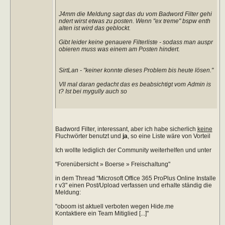
J4mm die Meldung sagt das du vom Badword Filter gehi
ndert wirst etwas zu posten. Wenn "ex treme" bspw enth
alten ist wird das geblockt.
Gibt leider keine genauere Filterliste - sodass man auspr
obieren muss was einem am Posten hindert.
SirtLan - "keiner konnte dieses Problem bis heute lösen."
Vll mal daran gedacht das es beabsichtigt vom Admin is
t? Ist bei mygully auch so
Badword Filter, interessant, aber ich habe sicherlich
keine
Fluchwörter benutzt und
ja
, so eine Liste wäre von Vorteil
Ich wollte lediglich der Community weiterhelfen und unter
"Forenübersicht » Boerse » Freischaltung"
in dem Thread "Microsoft Office 365 ProPlus Online Installe
r v3" einen Post/Upload verfassen und erhalte ständig die
Meldung:
"oboom ist aktuell verboten wegen Hide.me
Kontaktiere ein Team Mitiglied [...]"