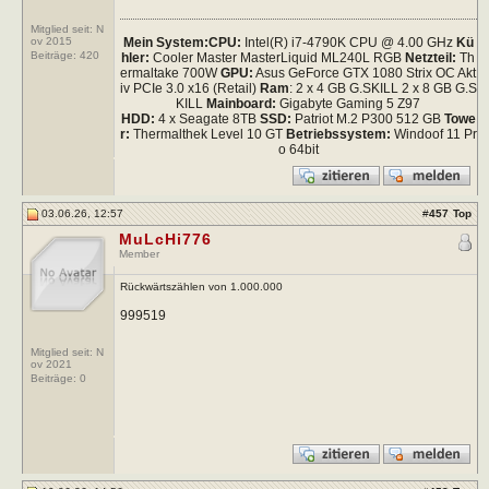
Mitglied seit: N
Mein System:
CPU:
Intel(R) i7-4790K CPU @ 4.00 GHz
Kü
ov 2015
Beiträge:
420
hler:
Cooler Master MasterLiquid ML240L RGB
Netzteil:
Th
ermaltake 700W
GPU:
Asus GeForce GTX 1080 Strix OC Akt
iv PCIe 3.0 x16 (Retail)
Ram
: 2 x 4 GB G.SKILL 2 x 8 GB G.S
KILL
Mainboard:
Gigabyte Gaming 5 Z97
HDD:
4 x Seagate 8TB
SSD:
Patriot M.2 P300 512 GB
Towe
r:
Thermalthek Level 10 GT
Betriebssystem:
Windoof 11 Pr
o 64bit
03.06.26, 12:57
#
457
Top
MuLcHi776
Member
Rückwärtszählen von 1.000.000
999519
Mitglied seit: N
ov 2021
Beiträge:
0