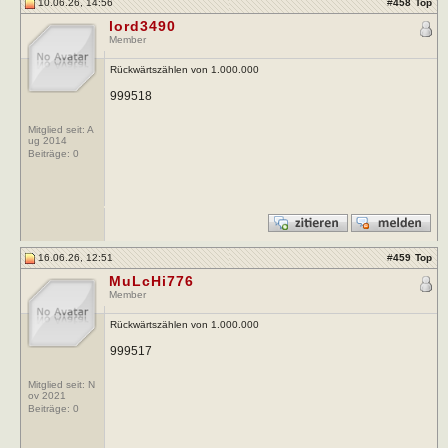
10.06.26, 14:56
#
458
Top
lord3490
Member
Rückwärtszählen von 1.000.000
999518
Mitglied seit: A
ug 2014
Beiträge:
0
16.06.26, 12:51
#
459
Top
MuLcHi776
Member
Rückwärtszählen von 1.000.000
999517
Mitglied seit: N
ov 2021
Beiträge:
0