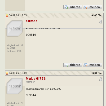
30.07.26, 12:55
#
460
Top
elimes
Rückwärtszählen von 1.000.000
999516
Mitglied seit: M
ay 2016
Beiträge:
298
04.08.26, 10:49
#
461
Top
MuLcHi776
Member
Rückwärtszählen von 1.000.000
999514
Mitglied seit: N
ov 2021