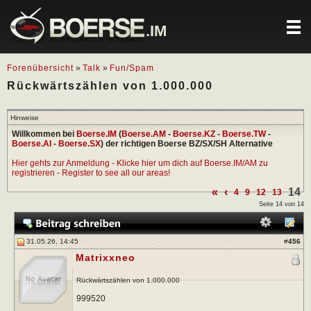
.IM
Forenübersicht
»
Talk
»
Fun/Spam
Rückwärtszählen von 1.000.000
Hinweise
Willkommen bei
Boerse.IM
(
Boerse.AM
-
Boerse.KZ
-
Boerse.TW
-
Boerse.AI
-
Boerse.SX
) der richtigen Boerse BZ/SX/SH Alternative
Hier gehts zur Anmeldung - Klicke hier um dich auf Boerse.IM/AM zu
registrieren - Register to see all our areas!
«
‹
14
4
9
12
13
Seite 14 von 14
31.05.26, 14:45
#
456
Matrixxneo
Rückwärtszählen von 1.000.000
999520