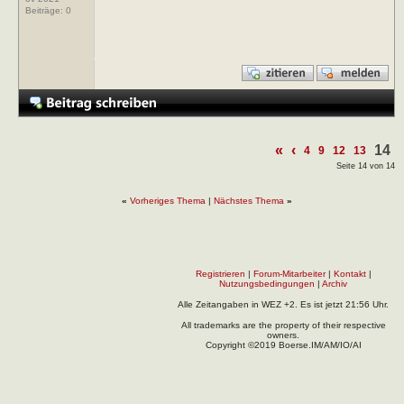
Beiträge:
0
«
‹
14
4
9
12
13
Seite 14 von 14
«
Vorheriges Thema
|
Nächstes Thema
»
Registrieren
|
Forum-Mitarbeiter
|
Kontakt
|
Nutzungsbedingungen
|
Archiv
Alle Zeitangaben in WEZ +2. Es ist jetzt
21:56
Uhr.
All trademarks are the property of their respective
owners.
Copyright ©2019 Boerse.IM/AM/IO/AI