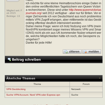
ich möchte für eine kleine Heimatbroschüre einige Daten in
den online veröffentlichten Tagebüchern von Queen Victori
a recherchieren. Diese sind unter
http://www.queenvictorias
Mitglied seit: F
journals.org/
seit 2012 verfügbar - aber nur für Briten. Vor ei
eb 2015
niger Zeit konnte ich von Deutschland aus noch problemlos
Beiträge:
13
mittels VPN Zugriff erlangen, aber mittlerweile ist das Geobl
ocking offenbar deutlich intensiviert worden.
Daher meine Frage: wenn ich trotz Nutzung von VPN (mein
NordVPN kombiniert sogar meines Wissens VPN und Smar
t DNS) nicht als ein aus UK-kommender Nutzer erkannt wer
de, welche Möglichkeiten hätte ich noch, die Geosperre zu
umgehen?
Danke für jede Hilfe!
Ähnliche Themen
Thema
Forum
VPN Geoblocking
Netzwelt
Suche VPN Account. Nord VPN oder Express vpn
Suche