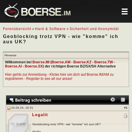
.IM
Forenübersicht
»
Hard & Software
»
Sicherheit und Anonymität
Geoblocking trotz VPN - wie "komme" ich
aus UK?
Hinweise
Willkommen bei
Boerse.IM
(
Boerse.AM
-
Boerse.KZ
-
Boerse.TW
-
Boerse.AI
-
Boerse.SX
) der richtigen Boerse BZ/SX/SH Alternative
Hier gehts zur Anmeldung - Klicke hier um dich auf Boerse.IM/AM zu
registrieren - Register to see all our areas!
24.04.24, 16:31
#
1
Legalit
Geoblocking trotz VPN - wie "komme" ich aus UK?
Hallo,