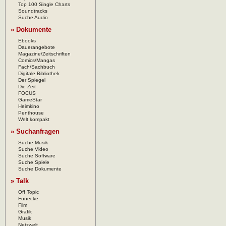
Top 100 Single Charts
Soundtracks
Suche Audio
» Dokumente
Ebooks
Dauerangebote
Magazine/Zeitschriften
Comics/Mangas
Fach/Sachbuch
Digitale Bibliothek
Der Spiegel
Die Zeit
FOCUS
GameStar
Heimkino
Penthouse
Welt kompakt
» Suchanfragen
Suche Musik
Suche Video
Suche Software
Suche Spiele
Suche Dokumente
» Talk
Off Topic
Funecke
Film
Grafik
Musik
Netzwelt