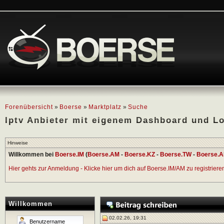
Forenübersicht
»
Boerse
»
Marktplatz
»
Suche
Iptv Anbieter mit eigenem Dashboard und L
Hinweise
Willkommen bei
Boerse.IM
(
Boerse.AM
-
Boerse.KZ
-
Boerse.TW
-
Boerse.A
Hier gehts zur Anmeldung - Klicke hier um dich auf Boerse.IM/AM zu registrieren 
Willkommen
02.02.26, 19:31