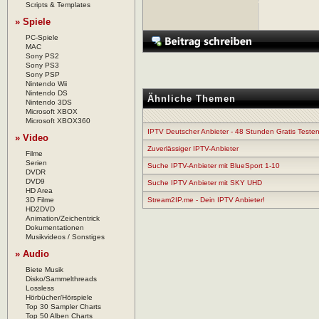
Scripts & Templates
» Spiele
PC-Spiele
MAC
Sony PS2
Sony PS3
Sony PSP
Nintendo Wii
Nintendo DS
Ähnliche Themen
Nintendo 3DS
Microsoft XBOX
Microsoft XBOX360
IPTV Deutscher Anbieter - 48 Stunden Gratis Testen
» Video
Zuverlässiger IPTV-Anbieter
Filme
Serien
Suche IPTV-Anbieter mit BlueSport 1-10
DVDR
DVD9
Suche IPTV Anbieter mit SKY UHD
HD Area
3D Filme
Stream2IP.me - Dein IPTV Anbieter!
HD2DVD
Animation/Zeichentrick
Dokumentationen
Musikvideos / Sonstiges
» Audio
Biete Musik
Disko/Sammelthreads
Lossless
Hörbücher/Hörspiele
Top 30 Sampler Charts
Top 50 Alben Charts