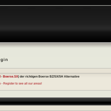
ogin
I
-
Boerse.SX
) der richtigen Boerse BZ/SX/SH Alternative
- Register to see all our areas!