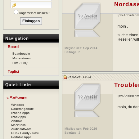
Nordas
Angemeldet bleiben?
Iptv Anbieter 
moin ,
suche einen 
Navigation
Reseller, wi
Board
Mitglied seit: Sep 2014
Beiträge:
6
Boardregeln
Moderatoren
Hilfe / FAQ
Toplist
05.02.26, 11:13
Troubl
Quick Links
Iptv Anbieter 
» Software
Windows
moin, du dar
Dauerangebote
iPhone Apps
iPad Apps
Android
Macintosh
Mitglied seit: Feb 2026
Audiosoftware
Beiträge:
2
PDA / Handy / Navi
Portable Apps