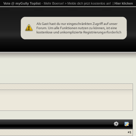
Vote @ myGully Toplist
- Mehr Boerse! > Melde dich jetzt kostenlos an! |
Hier klicken
#
1