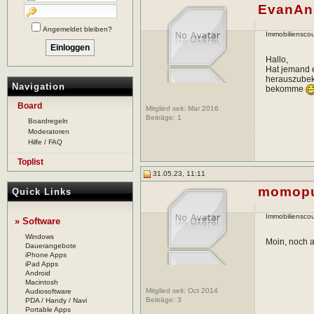
EvanAn
Angemeldet bleiben?
Immobilienscou
Hallo,
Hat jemand 
herauszubek
Navigation
bekomme
Board
Mitglied seit: Mar 2016
Beiträge:
1
Boardregeln
Moderatoren
Hilfe / FAQ
Toplist
31.05.23, 11:11
momop
Quick Links
Immobilienscou
» Software
Windows
Moin, noch a
Dauerangebote
iPhone Apps
iPad Apps
Android
Macintosh
Mitglied seit: Oct 2014
Audiosoftware
Beiträge:
3
PDA / Handy / Navi
Portable Apps