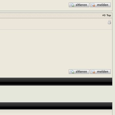
#
3
Top