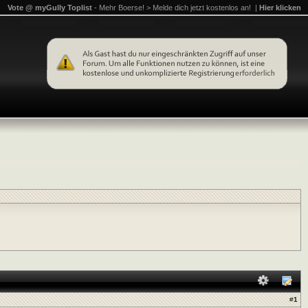
Vote @ myGully Toplist
- Mehr Boerse! > Melde dich jetzt kostenlos an! |
Hier klicken
#
1