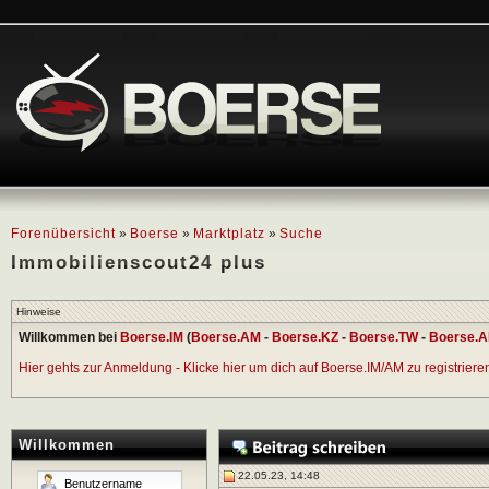
Forenübersicht
»
Boerse
»
Marktplatz
»
Suche
Immobilienscout24 plus
Hinweise
Willkommen bei
Boerse.IM
(
Boerse.AM
-
Boerse.KZ
-
Boerse.TW
-
Boerse.A
Hier gehts zur Anmeldung - Klicke hier um dich auf Boerse.IM/AM zu registrieren 
Willkommen
22.05.23, 14:48