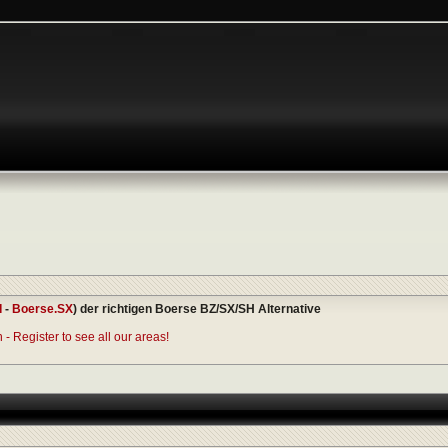
I
-
Boerse.SX
) der richtigen Boerse BZ/SX/SH Alternative
- Register to see all our areas!