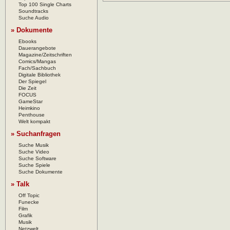
Top 100 Single Charts
Soundtracks
Suche Audio
» Dokumente
Ebooks
Dauerangebote
Magazine/Zeitschriften
Comics/Mangas
Fach/Sachbuch
Digitale Bibliothek
Der Spiegel
Die Zeit
FOCUS
GameStar
Heimkino
Penthouse
Welt kompakt
» Suchanfragen
Suche Musik
Suche Video
Suche Software
Suche Spiele
Suche Dokumente
» Talk
Off Topic
Funecke
Film
Grafik
Musik
Netzwelt