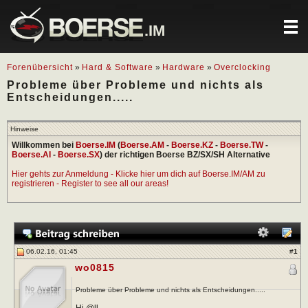
.IM
Forenübersicht
»
Hard & Software
»
Hardware
»
Overclocking
Probleme über Probleme und nichts als
Entscheidungen.....
Hinweise
Willkommen bei
Boerse.IM
(
Boerse.AM
-
Boerse.KZ
-
Boerse.TW
-
Boerse.AI
-
Boerse.SX
) der richtigen Boerse BZ/SX/SH Alternative
Hier gehts zur Anmeldung - Klicke hier um dich auf Boerse.IM/AM zu
registrieren - Register to see all our areas!
06.02.16, 01:45
#
1
wo0815
Probleme über Probleme und nichts als Entscheidungen.....
Hi @ll,