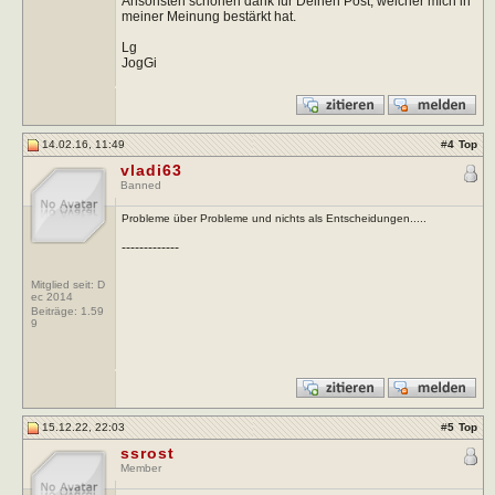
Ansonsten schönen dank für Deinen Post, welcher mich in
meiner Meinung bestärkt hat.
Lg
JogGi
14.02.16, 11:49
#
4
Top
vladi63
Banned
Probleme über Probleme und nichts als Entscheidungen.....
-------------
Mitglied seit: D
ec 2014
Beiträge:
1.59
9
15.12.22, 22:03
#
5
Top
ssrost
Member