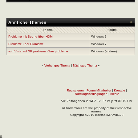
Ähnliche Themen
Thema
Forum
Probleme mit Sound über HDMI
Windows 7
Probleme über Probleme....
Windows 7
von Vista auf XP probleme über probleme
Windows (andere)
«
Vorheriges Thema
|
Nächstes Thema
»
Registrieren
|
Forum-Mitarbeiter
|
Kontakt
|
Nutzungsbedingungen
|
Archiv
Alle Zeitangaben in WEZ +2. Es ist jetzt
00:19
Uhr.
All trademarks are the property of their respective
owners.
Copyright ©2019 Boerse.IM/AM/IO/AI
(
).