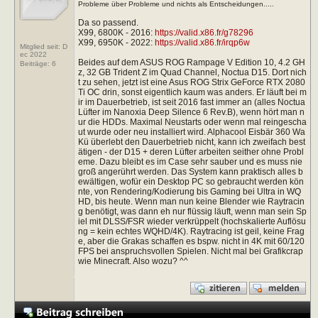
Probleme über Probleme und nichts als Entscheidungen.....
Da so passend.
X99, 6800K - 2016:
https://valid.x86.fr/g78296
X99, 6950K - 2022:
https://valid.x86.fr/irqp6w
Mitglied seit: D
ec 2022
Beides auf dem ASUS ROG Rampage V Edition 10, 4.2 GH
Beiträge:
6
z, 32 GB Trident Z im Quad Channel, Noctua D15. Dort nich
t zu sehen, jetzt ist eine Asus ROG Strix GeForce RTX 2080
Ti OC drin, sonst eigentlich kaum was anders. Er läuft bei m
ir im Dauerbetrieb, ist seit 2016 fast immer an (alles Noctua
Lüfter im Nanoxia Deep Silence 6 Rev.B), wenn hört man n
ur die HDDs. Maximal Neustarts oder wenn mal reingescha
ut wurde oder neu installiert wird. Alphacool Eisbär 360 Wa
Kü überlebt den Dauerbetrieb nicht, kann ich zweifach best
ätigen - der D15 + deren Lüfter arbeiten seither ohne Probl
eme. Dazu bleibt es im Case sehr sauber und es muss nie
groß angerührt werden. Das System kann praktisch alles b
ewältigen, wofür ein Desktop PC so gebraucht werden kön
nte, von Rendering/Kodierung bis Gaming bei Ultra in WQ
HD, bis heute. Wenn man nun keine Blender wie Raytracin
g benötigt, was dann eh nur flüssig läuft, wenn man sein Sp
iel mit DLSS/FSR wieder verkrüppelt (hochskalierte Auflösu
ng = kein echtes WQHD/4K). Raytracing ist geil, keine Frag
e, aber die Grakas schaffen es bspw. nicht in 4K mit 60/120
FPS bei anspruchsvollen Spielen. Nicht mal bei Grafikcrap
wie Minecraft. Also wozu? ^^