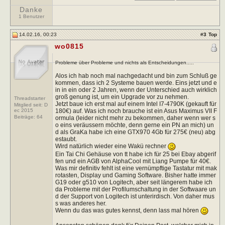
Danke
1 Benutzer
14.02.16, 00:23
#
3
Top
wo0815
Probleme über Probleme und nichts als Entscheidungen.....
Alos ich hab noch mal nachgedacht und bin zum Schluß ge
kommen, dass ich 2 Systeme bauen werde. Eins jetzt und e
in in ein oder 2 Jahren, wenn der Unterschied auch wirklich
groß genung ist, um ein Upgrade vor zu nehmen.
Threadstarter
Jetzt baue ich erst mal auf einem Intel I7-4790K (gekauft für
Mitglied seit: D
180€) auf. Was ich noch brauche ist ein Asus Maximus VII F
ec 2015
Beiträge:
64
ormula (leider nicht mehr zu bekommen, daher wenn wer s
o eins veräussern möchte, denn gerne ein PN an mich) un
d als GraKa habe ich eine GTX970 4Gb für 275€ (neu) abg
estaubt.
Wird natürlich wieder eine Wakü rechner
Ein Tai Chi Gehäuse von tt habe ich für 25 bei Ebay abgerif
fen und ein AGB von AlphaCool mit Liang Pumpe für 40€.
Was mir definitiv fehlt ist eine vernümpftige Tastatur mit mak
rotasten, Display und Gaming Software. Bisher hatte immer
G19 oder g510 von Logitech, aber seit längerem habe ich
da Probleme mit der Profilumschaltung in der Softwaare un
d der Support von Logitech ist unterirdisch. Von daher mus
s was anderes her.
Wenn du das was gutes kennst, denn lass mal hören