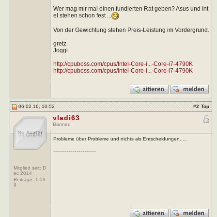
Wer mag mir mal einen fundierten Rat geben? Asus und Int
el stehen schon fest ...
Von der Gewichtung stehen Preis-Leistung im Vordergrund.
gretz
Joggi
http://cpuboss.com/cpus/Intel-Core-i...-Core-i7-4790K
http://cpuboss.com/cpus/Intel-Core-i...-Core-i7-4790K
06.02.16, 10:52
#
2
Top
vladi63
Banned
Probleme über Probleme und nichts als Entscheidungen.....
----------------------
Mitglied seit: D
ec 2014
Beiträge:
1.59
9