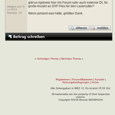
gibt es irgdnwie hier rim Forum oder auch externer DL für
große Anzahl an DXF Files für den Lasercutter?
Mitglied seit: N
ov 2014
Beiträge:
35
Wenn jemand was hätte, größten Dank.
«
Vorheriges Thema
|
Nächstes Thema
»
Registrieren
|
Forum-Mitarbeiter
|
Kontakt
|
Nutzungsbedingungen
|
Archiv
Alle Zeitangaben in WEZ +2. Es ist jetzt
15:52
Uhr.
All trademarks are the property of their respective
owners.
Copyright ©2019 Boerse.IM/AM/IO/AI