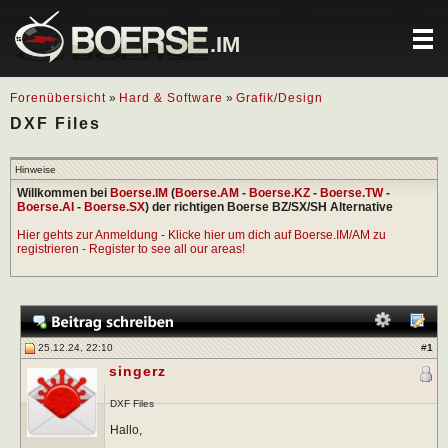
.IM
Forenübersicht
»
Hard & Software
»
Grafik/Design
DXF Files
Hinweise
Willkommen bei
Boerse.IM
(
Boerse.AM
-
Boerse.KZ
-
Boerse.TW
-
Boerse.AI
-
Boerse.SX
) der richtigen Boerse BZ/SX/SH Alternative
Hier gehts zur Anmeldung - Klicke hier um dich auf Boerse.IM/AM zu
registrieren - Register to see all our areas!
25.12.24, 22:10
#
1
singerz
DXF Files
Hallo,