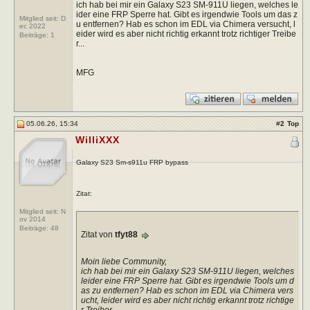
ich hab bei mir ein Galaxy S23 SM-911U liegen, welches le
ider eine FRP Sperre hat. Gibt es irgendwie Tools um das z
Mitglied seit: D
u entfernen? Hab es schon im EDL via Chimera versucht, l
ec 2022
eider wird es aber nicht richtig erkannt trotz richtiger Treibe
Beiträge:
1
r...
MFG
05.06.26, 15:34
#
2
Top
WilliXXX
Galaxy S23 Sm-s911u FRP bypass
Zitat:
Mitglied seit: N
ov 2014
Beiträge:
48
Zitat von
tfyt88
Moin liebe Community,
ich hab bei mir ein Galaxy S23 SM-911U liegen, welches
leider eine FRP Sperre hat. Gibt es irgendwie Tools um d
as zu entfernen? Hab es schon im EDL via Chimera vers
ucht, leider wird es aber nicht richtig erkannt trotz richtige
r Treiber...