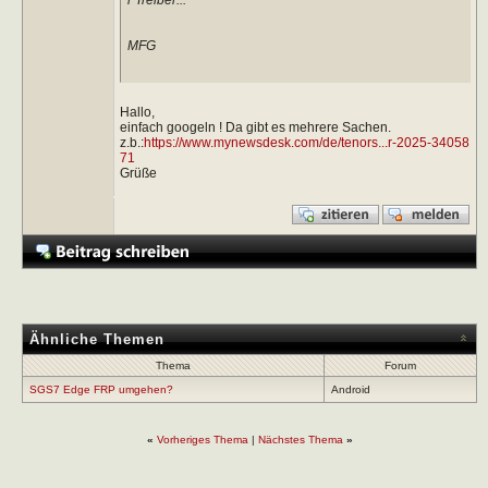
MFG
Hallo,
einfach googeln ! Da gibt es mehrere Sachen.
z.b.:
https://www.mynewsdesk.com/de/tenors...r-2025-34058
71
Grüße
Ähnliche Themen
Thema
Forum
SGS7 Edge FRP umgehen?
Android
«
Vorheriges Thema
|
Nächstes Thema
»