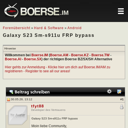
.IM
Forenübersicht
»
Hard & Software
»
Android
Galaxy S23 Sm-s911u FRP bypass
Hinweise
Willkommen bei
Boerse.IM
(
Boerse.AM
-
Boerse.KZ
-
Boerse.TW
-
Boerse.AI
-
Boerse.SX
) der richtigen Boerse BZ/SX/SH Alternative
Hier gehts zur Anmeldung - Klicke hier um dich auf Boerse.IM/AM zu
registrieren - Register to see all our areas!
30.05.26, 13:12
#
1
tfyt88
Developer des Vertrauens
Galaxy S23 Sm-s911u FRP bypass
Moin liebe Community,