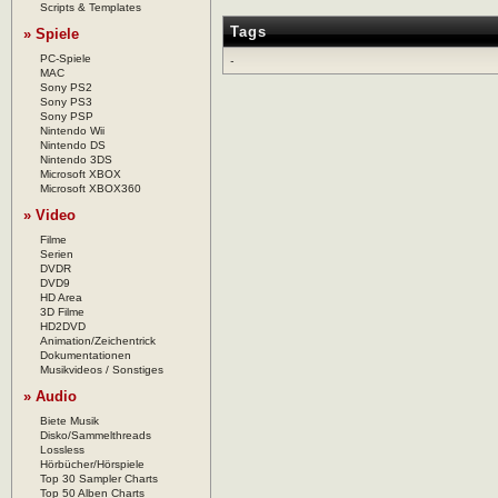
Scripts & Templates
Tags
» Spiele
PC-Spiele
-
MAC
Sony PS2
Sony PS3
Sony PSP
Nintendo Wii
Nintendo DS
Nintendo 3DS
Microsoft XBOX
Microsoft XBOX360
» Video
Filme
Serien
DVDR
DVD9
HD Area
3D Filme
HD2DVD
Animation/Zeichentrick
Dokumentationen
Musikvideos / Sonstiges
» Audio
Biete Musik
Disko/Sammelthreads
Lossless
Hörbücher/Hörspiele
Top 30 Sampler Charts
Top 50 Alben Charts