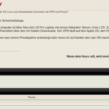
y
uelle OS Linux zum Downloaden benutzen mit VPN und Proxy?
e Sicherheitsfrage.
mputer ist iMac Neo Arm 18 Pro Laptop mit erinen Aktuellen Tahoe ( Unix ) OS. Z
Parrallels über den ich Datein Downloade. Der VPN läuft auf den Apple OS, den P
herer was meine Privatspähre anbelangt oder muss ich auf beiden den vpn ON mac
Wenn dein Hass ruft, wird mei
Thema