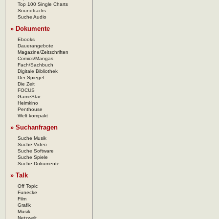
Top 100 Single Charts
Soundtracks
Suche Audio
» Dokumente
Ebooks
Dauerangebote
Magazine/Zeitschriften
Comics/Mangas
Fach/Sachbuch
Digitale Bibliothek
Der Spiegel
Die Zeit
FOCUS
GameStar
Heimkino
Penthouse
Welt kompakt
» Suchanfragen
Suche Musik
Suche Video
Suche Software
Suche Spiele
Suche Dokumente
» Talk
Off Topic
Funecke
Film
Grafik
Musik
Netzwelt