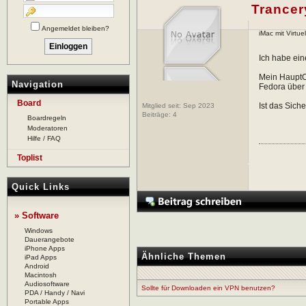
Trancer
Angemeldet bleiben?
iMac mit Virt
Ich habe ein
Mein HauptCo
Navigation
Fedora über 
Board
Ist das Sic
Mitglied seit: Sep 2023
Beiträge:
4
Boardregeln
Moderatoren
Hilfe / FAQ
Toplist
Quick Links
» Software
Windows
Dauerangebote
iPhone Apps
Ähnliche Themen
iPad Apps
Android
Macintosh
Audiosoftware
Sollte für Downloaden ein VPN benutzen?
PDA / Handy / Navi
Portable Apps