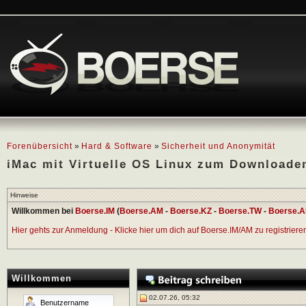
Forenübersicht
»
Hard & Software
»
Sicherheit und Anonymität
iMac mit Virtuelle OS Linux zum Downloade
Hinweise
Willkommen bei
Boerse.IM
(
Boerse.AM
-
Boerse.KZ
-
Boerse.TW
-
Boerse.A
Hier gehts zur Anmeldung - Klicke hier um dich auf Boerse.IM/AM zu registrieren 
Willkommen
02.07.26, 05:32