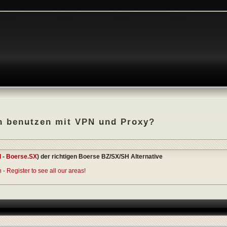
n benutzen mit VPN und Proxy?
I
-
Boerse.SX
) der richtigen Boerse BZ/SX/SH Alternative
- Register to see all our areas!