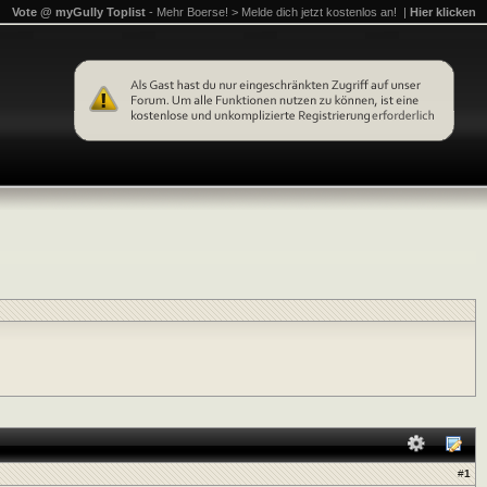
Vote @ myGully Toplist
- Mehr Boerse! > Melde dich jetzt kostenlos an! |
Hier klicken
#
1