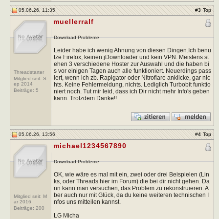
05.06.26, 11:35
#
3
Top
muellerralf
Download Probleme
Leider habe ich wenig Ahnung von diesen Dingen.Ich benu
tze Firefox, keinen jDownloader und kein VPN. Meistens st
ehen 3 verschiedene Hoster zur Auswahl und die haben bi
s vor einigen Tagen auch alle funktioniert. Neuerdings pass
Threadstarter
iert, wenn ich zb. Rapigator oder Nitroflare anklicke, gar nic
Mitglied seit: S
hts. Keine Fehlermeldung, nichts. Lediglich Turbobit funktio
ep 2014
Beiträge:
5
niert noch. Tut mir leid, dass ich Dir nicht mehr Info's geben
kann. Trotzdem Danke!!
05.06.26, 13:56
#
4
Top
michael1234567890
Download Probleme
OK, wie wäre es mal mit ein, zwei oder drei Beispielen (Lin
ks, oder Threads hier im Forum) die bei dir nicht gehen. Da
nn kann man versuchen, das Problem zu rekonstruieren. A
ber auch nur mit Glück, da du keine weiteren technischen I
Mitglied seit: M
nfos uns mitteilen kannst.
ar 2016
Beiträge:
200
LG Micha