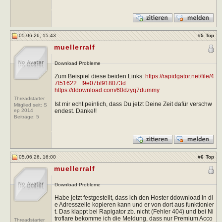
05.06.26, 15:43
#
5
Top
muellerralf
Download Probleme
Zum Beispiel diese beiden Links:
https://rapidgator.net/file/4
7f51622...f9e07bf918073d
https://ddownload.com/60dzyq7dummy
Threadstarter
Ist mir echt peinlich, dass Du jetzt Deine Zeit dafür verschw
Mitglied seit: S
endest. Danke!!
ep 2014
Beiträge:
5
05.06.26, 16:00
#
6
Top
muellerralf
Download Probleme
Habe jetzt festgestellt, dass ich den Hoster ddownload in di
e Adresszeile kopieren kann und er von dort aus funktionier
t. Das klappt bei Rapigator zb. nicht (Fehler 404) und bei Ni
troflare bekomme ich die Meldung, dass nur Premium Acco
Threadstarter