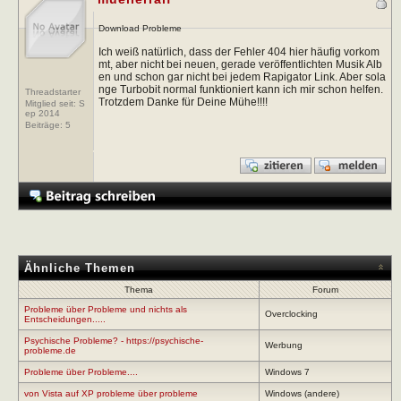
Download Probleme
Ich weiß natürlich, dass der Fehler 404 hier häufig vorkom
mt, aber nicht bei neuen, gerade veröffentlichten Musik Alb
en und schon gar nicht bei jedem Rapigator Link. Aber sola
nge Turbobit normal funktioniert kann ich mir schon helfen.
Threadstarter
Trotzdem Danke für Deine Mühe!!!!
Mitglied seit: S
ep 2014
Beiträge:
5
Ähnliche Themen
Thema
Forum
Probleme über Probleme und nichts als
Overclocking
Entscheidungen.....
Psychische Probleme? - https://psychische-
Werbung
probleme.de
Probleme über Probleme....
Windows 7
von Vista auf XP probleme über probleme
Windows (andere)