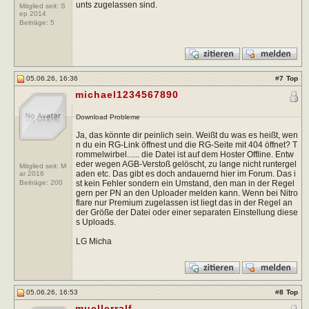
unts zugelassen sind.
Mitglied seit: S
ep 2014
Beiträge:
5
05.06.26, 16:36
#
7
Top
michael1234567890
Download Probleme
Ja, das könnte dir peinlich sein. Weißt du was es heißt, wen
n du ein RG-Link öffnest und die RG-Seite mit 404 öffnet? T
rommelwirbel...... die Datei ist auf dem Hoster Offline. Entw
eder wegen AGB-Verstoß gelöscht, zu lange nicht runtergel
Mitglied seit: M
aden etc. Das gibt es doch andauernd hier im Forum. Das i
ar 2016
st kein Fehler sondern ein Umstand, den man in der Regel
Beiträge:
200
gern per PN an den Uploader melden kann. Wenn bei Nitro
flare nur Premium zugelassen ist liegt das in der Regel an
der Größe der Datei oder einer separaten Einstellung diese
s Uploads.
LG Micha
05.06.26, 16:53
#
8
Top
muellerralf