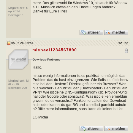
mehr. Das gilt sowohl für Windows 10, als auch für Window
s 11. Muss ich etwas an den Einstellungen ändern?
Mitglied seit: S
Danke für Eure Hilfe!!
ep 2014
Beiträge:
5
05.06.26, 09:51
#
2
Top
michael1234567890
Download Probleme
Hallo,
mit so wenig Informationen ist es praktisch unmöglich das
Problem das du hast einzugrenzen. Wie lädtst du üblicherw
Mitglied seit: M
eise bei den Hostern? Direktzugrif über ein Browser? Wen
ar 2016
n ja welcher? Benutzt du den jDownloader? Benutzt du ein
Beiträge:
200
VPN? Wie ist deine DNS-Konfiguration? (zb. Provider-Origi
nal oder Google oder sonstwas). Was ist die Fehlermeldun
g wenn du es versuchst? Funktioniert allein der Download
nicht oder kannst du gar RG und co selbst garnicht aufrufe
n? Bitte mehr Informationen, sonst kann dir keiner helfen.
LG Micha