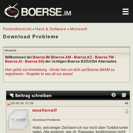
.IM
Forenübersicht
»
Hard & Software
»
Microsoft
Download Probleme
Hinweise
Willkommen bei
Boerse.IM
(
Boerse.AM
-
Boerse.KZ
-
Boerse.TW
-
Boerse.AI
-
Boerse.SX
) der richtigen Boerse BZ/SX/SH Alternative
Hier gehts zur Anmeldung - Klicke hier um dich auf Boerse.IM/AM zu
registrieren - Register to see all our areas!
05.06.26, 07:58
#
1
muellerralf
Download Probleme
Hallo, seit einiger Zeit kann ich nur noch über Turbbit runter
laden. Alle anderen, wie zb. Rapigator, funktionieren nicht