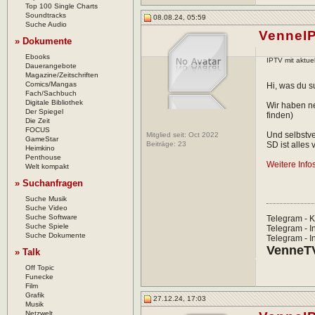
Top 100 Single Charts
Soundtracks
08.08.24, 05:59
Suche Audio
VenneI
» Dokumente
Ebooks
IPTV mit aktue
Dauerangebote
Magazine/Zeitschriften
Comics/Mangas
Hi, was du su
Fach/Sachbuch
Digitale Bibliothek
Wir haben ne
Der Spiegel
finden)
Die Zeit
FOCUS
Und selbstve
Mitglied seit: Oct 2022
GameStar
Beiträge:
23
SD ist alles
Heimkino
Penthouse
Weitere Info
Welt kompakt
» Suchanfragen
Suche Musik
Suche Video
Suche Software
Telegram - K
Suche Spiele
Telegram - In
Suche Dokumente
Telegram - In
VenneTV
» Talk
Off Topic
Funecke
Film
Grafik
27.12.24, 17:03
Musik
Netzwelt