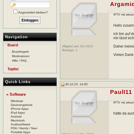
Argami
Angemeldet bleiben?
IPTV mit aktue
Hallo zusa
ich bin auf 
Navigation
mir lässt sic
Board
Daher meine 
Mitglied seit: Oct 2023
Beiträge:
1
Boardregeln
Vielen Dank 
Moderatoren
Hilfe / FAQ
Toplist
Quick Links
30.10.23, 14:00
PaulI11
» Software
Windows
IPTV mit aktue
Dauerangebote
iPhone Apps
iPad Apps
hätte da auc
Android
Macintosh
Audiosoftware
PDA / Handy / Navi
Portable Apps