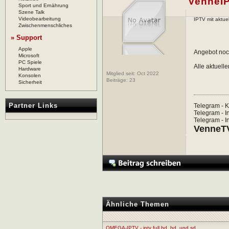
VenneI
Sport und Ernährung
Szene Talk
Videobearbeitung
IPTV mit aktue
Zwischenmenschliches
» Support
Apple
Angebot noch
Microsoft
PC Spiele
Alle aktuell
Hardware
Mitglied seit: Oct 2022
Konsolen
Beiträge:
23
Sicherheit
Partner Links
Telegram - K
Telegram - In
Telegram - In
VenneTV
Ähnliche Themen
OMEGA-IPTV - iptv full hd, hd, und sd.