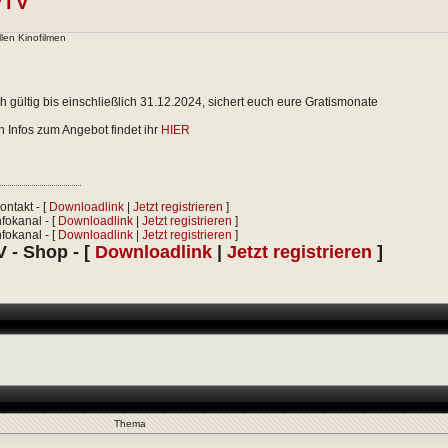
PTV
llen Kinofilmen
 gültig bis einschließlich 31.12.2024, sichert euch eure Gratismonate
en Infos zum Angebot findet ihr
HIER
ontakt - [
Downloadlink
|
Jetzt registrieren
]
fokanal - [
Downloadlink
|
Jetzt registrieren
]
fokanal - [
Downloadlink
|
Jetzt registrieren
]
 - Shop - [
Downloadlink
|
Jetzt registrieren
]
Thema