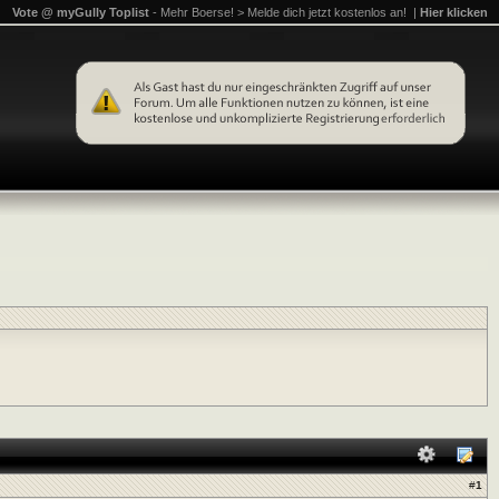
Vote @ myGully Toplist
- Mehr Boerse! > Melde dich jetzt kostenlos an! |
Hier klicken
#
1