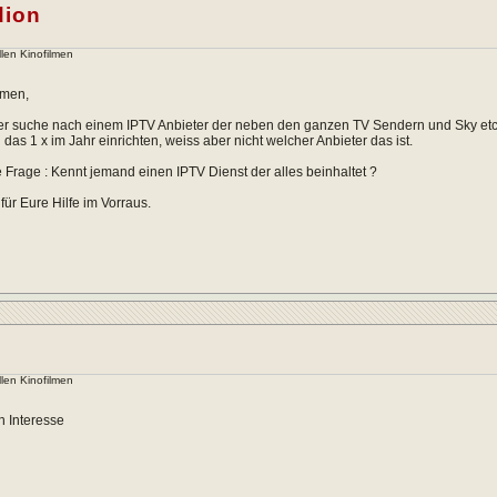
dion
llen Kinofilmen
mmen,
der suche nach einem IPTV Anbieter der neben den ganzen TV Sendern und Sky etc au
h das 1 x im Jahr einrichten, weiss aber nicht welcher Anbieter das ist.
Frage : Kennt jemand einen IPTV Dienst der alles beinhaltet ?
für Eure Hilfe im Vorraus.
llen Kinofilmen
h Interesse