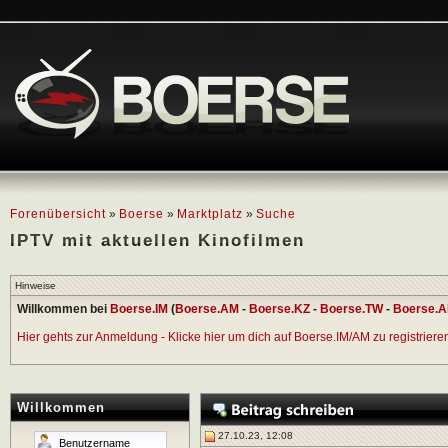
Forenübersicht
»
Boerse
»
Marktplatz
»
Suche
IPTV mit aktuellen Kinofilmen
Hinweise
Willkommen bei
Boerse.IM
(
Boerse.AM
-
Boerse.KZ
-
Boerse.TW
-
Boerse.A
Hier gehts zur Anmeldung - Klicke hier um dich auf Boerse.IM/AM zu registrieren 
Willkommen
27.10.23, 12:08