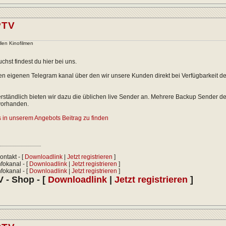
PTV
llen Kinofilmen
chst findest du hier bei uns.
n eigenen Telegram kanal über den wir unsere Kunden direkt bei Verfügbarkeit der
rständlich bieten wir dazu die üblichen live Sender an. Mehrere Backup Sender d
 vorhanden.
s in unserem Angebots Beitrag zu finden
ontakt - [
Downloadlink
|
Jetzt registrieren
]
fokanal - [
Downloadlink
|
Jetzt registrieren
]
fokanal - [
Downloadlink
|
Jetzt registrieren
]
 - Shop - [
Downloadlink
|
Jetzt registrieren
]