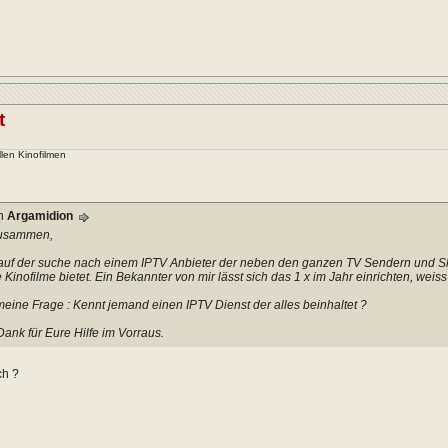
t
llen Kinofilmen
on
Argamidion
zusammen,
 auf der suche nach einem IPTV Anbieter der neben den ganzen TV Sendern und Sky 
 Kinofilme bietet. Ein Bekannter von mir lässt sich das 1 x im Jahr einrichten, weiss
eine Frage : Kennt jemand einen IPTV Dienst der alles beinhaltet ?
Dank für Eure Hilfe im Vorraus.
ch ?