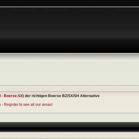
I
-
Boerse.SX
) der richtigen Boerse BZ/SX/SH Alternative
- Register to see all our areas!