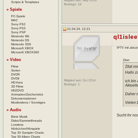
Mitglied seit: May 2016
Scripts & Templates
Beiträge:
24
» Spiele
PC-Spiele
MAC
Sony PS2
Sony PS3
21.04.24, 12:21
Sony PSP
ql1islee
Nintendo Wii
Nintendo DS
Nintendo 3DS
IPTV mit aktue
Microsoft XBOX
Microsoft XBOX360
» Video
Zitat:
Zitat v
Filme
Serien
Hallo 
DVDR
DVD9
Mitglied seit: Oct 2014
ich bin
HD Area
Beiträge:
1
Aktuelle
3D Filme
HD2DVD
Daher m
Animation/Zeichentrick
Dokumentationen
Vielen 
Musikvideos / Sonstiges
» Audio
Sucht ihr no
Biete Musik
Disko/Sammelthreads
Lossless
Hörbücher/Hörspiele
Top 30 Sampler Charts
Top 50 Alben Charts