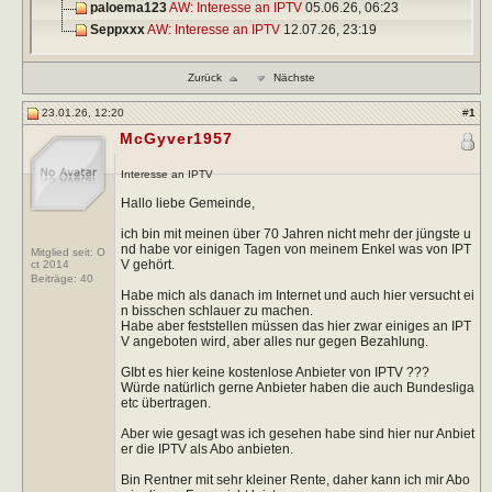
paloema123
AW: Interesse an IPTV
05.06.26,
06:23
Seppxxx
AW: Interesse an IPTV
12.07.26,
23:19
Zurück
Nächste
23.01.26, 12:20
#
1
McGyver1957
Interesse an IPTV
Hallo liebe Gemeinde,
ich bin mit meinen über 70 Jahren nicht mehr der jüngste u
nd habe vor einigen Tagen von meinem Enkel was von IPT
Mitglied seit: O
V gehört.
ct 2014
Beiträge:
40
Habe mich als danach im Internet und auch hier versucht ei
n bisschen schlauer zu machen.
Habe aber feststellen müssen das hier zwar einiges an IPT
V angeboten wird, aber alles nur gegen Bezahlung.
GIbt es hier keine kostenlose Anbieter von IPTV ???
Würde natürlich gerne Anbieter haben die auch Bundesliga
etc übertragen.
Aber wie gesagt was ich gesehen habe sind hier nur Anbiet
er die IPTV als Abo anbieten.
Bin Rentner mit sehr kleiner Rente, daher kann ich mir Abo