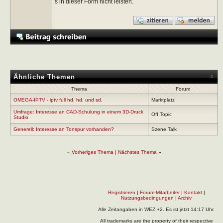
s in dieser Form nicht leisten.
Ähnliche Themen
Thema
Forum
OMEGA-IPTV - iptv full hd, hd, und sd.
Marktplatz
Umfrage: Interesse an CAD-Schulung in einem 3D-Druck
Off Topic
Studio
Generell: Interesse an Tonspur vorhanden?
Szene Talk
«
Vorheriges Thema
|
Nächstes Thema
»
Registrieren
|
Forum-Mitarbeiter
|
Kontakt
|
Nutzungsbedingungen
|
Archiv
Alle Zeitangaben in WEZ +2. Es ist jetzt
14:17
Uhr.
All trademarks are the property of their respective