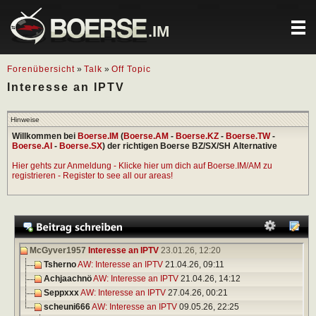
.IM
Forenübersicht
»
Talk
»
Off Topic
Interesse an IPTV
Hinweise
Willkommen bei
Boerse.IM
(
Boerse.AM
-
Boerse.KZ
-
Boerse.TW
-
Boerse.AI
-
Boerse.SX
) der richtigen Boerse BZ/SX/SH Alternative
Hier gehts zur Anmeldung - Klicke hier um dich auf Boerse.IM/AM zu
registrieren - Register to see all our areas!
McGyver1957
Interesse an IPTV
23.01.26,
12:20
Tsherno
AW: Interesse an IPTV
21.04.26,
09:11
Achjaachnö
AW: Interesse an IPTV
21.04.26,
14:12
Seppxxx
AW: Interesse an IPTV
27.04.26,
00:21
scheuni666
AW: Interesse an IPTV
09.05.26,
22:25