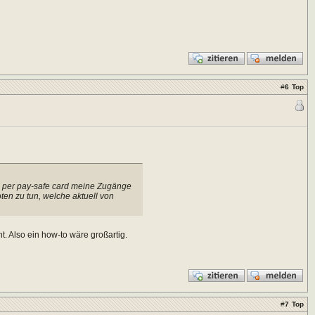
#
6
Top
fe per pay-safe card meine Zugänge
ten zu tun, welche aktuell von
t. Also ein how-to wäre großartig.
#
7
Top