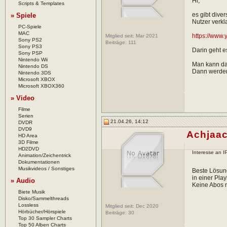
Hi,
Scripts & Templates
es gibt dive
» Spiele
Nutzer verkl
PC-Spiele
MAC
https://www
Mitglied seit: Mar 2021
Sony PS2
Beiträge:
111
Sony PS3
Darin geht e
Sony PSP
Nintendo Wii
Man kann dav
Nintendo DS
Dann werden
Nintendo 3DS
Microsoft XBOX
Microsoft XBOX360
» Video
Filme
Serien
21.04.26, 14:12
DVDR
DVD9
Achjaa
HD Area
3D Filme
HD2DVD
Interesse an 
Animation/Zeichentrick
Dokumentationen
Musikvideos / Sonstiges
Beste Lösung
in einer Pla
» Audio
Keine Abos n
Biete Musik
Disko/Sammelthreads
Lossless
Mitglied seit: Dec 2020
Hörbücher/Hörspiele
Beiträge:
30
Top 30 Sampler Charts
Top 50 Alben Charts