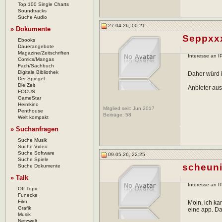
Top 100 Single Charts
Soundtracks
Suche Audio
27.04.26, 00:21
» Dokumente
Seppxx
Ebooks
Dauerangebote
Magazine/Zeitschriften
Interesse an 
Comics/Mangas
Fach/Sachbuch
Digitale Bibliothek
Daher würd ic
Der Spiegel
Die Zeit
Anbieter aus
FOCUS
GameStar
Heimkino
Mitglied seit: Jun 2017
Penthouse
Beiträge:
58
Welt kompakt
» Suchanfragen
Suche Musik
Suche Video
Suche Software
09.05.26, 22:25
Suche Spiele
scheun
Suche Dokumente
» Talk
Interesse an 
Off Topic
Funecke
Film
Moin, ich ka
Grafik
eine app. Da
Musik
Netzwelt