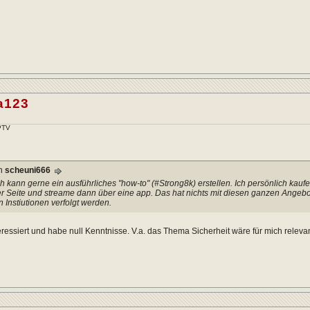
a123
IPTV
on
scheuni666
ch kann gerne ein ausführliches "how-to" (#Strong8k) erstellen. Ich persönlich kau
er Seite und streame dann über eine app. Das hat nichts mit diesen ganzen Angebo
n Instiutionen verfolgt werden.
eressiert und habe null Kenntnisse. V.a. das Thema Sicherheit wäre für mich relevan