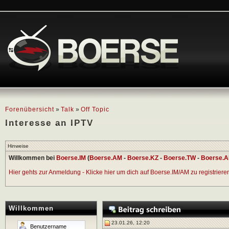
Forenübersicht
»
Talk
»
Off Topic
Interesse an IPTV
Hinweise
Willkommen bei
Boerse.IM
(
Boerse.AM
-
Boerse.KZ
-
Boerse.TW
-
Boerse.A
Hier gehts zur Anmeldung - Klicke hier um dich auf Boerse.IM/AM zu registrieren 
Willkommen
23.01.26, 12:20