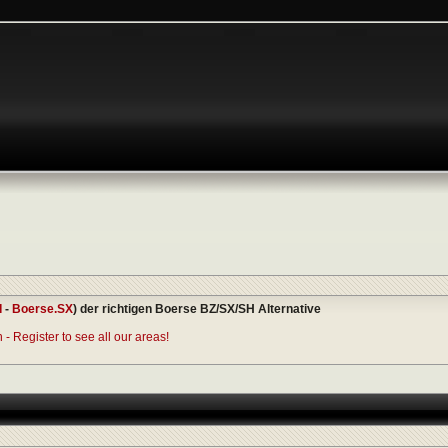
I
-
Boerse.SX
) der richtigen Boerse BZ/SX/SH Alternative
- Register to see all our areas!