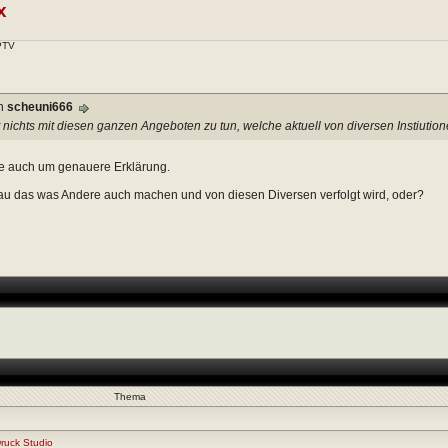
x
IPTV
on
scheuni666
 nichts mit diesen ganzen Angeboten zu tun, welche aktuell von diversen Instiution
te auch um genauere Erklärung.
au das was Andere auch machen und von diesen Diversen verfolgt wird, oder?
Thema
ruck Studio