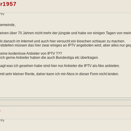
r1957
IPTV
 Gemeinde,
meinen über 70 Jahren nicht mehr der jüngste und habe vor einigen Tagen von mei
s danach im Internet und auch hier versucht ein bisschen schlauer zu machen.
ststellen müssen das hier zwar einiges an IPTV angeboten wird, aber alles nur g
 keine kostenlose Anbieter von IPTV ???
ich gerne Anbieter haben die auch Bundesliga etc übertragen.
agt was ich gesehen habe sind hier nur Anbieter die IPTV als Abo anbieten.
mit sehr kleiner Rente, daher kann ich mir Abos in dieser Form nicht leisten.
o
IPTV