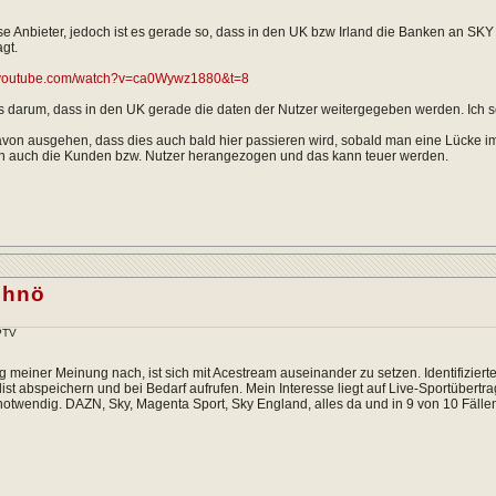
rse Anbieter, jedoch ist es gerade so, dass in den UK bzw Irland die Banken an SKY 
agt.
.youtube.com/watch?v=ca0Wywz1880&t=8
s darum, dass in den UK gerade die daten der Nutzer weitergegeben werden. Ich sc
on ausgehen, dass dies auch bald hier passieren wird, sobald man eine Lücke im 
 auch die Kunden bzw. Nutzer herangezogen und das kann teuer werden.
chnö
IPTV
 meiner Meinung nach, ist sich mit Acestream auseinander zu setzen. Identifizier
ylist abspeichern und bei Bedarf aufrufen. Mein Interesse liegt auf Live-Sportübert
otwendig. DAZN, Sky, Magenta Sport, Sky England, alles da und in 9 von 10 Fälle