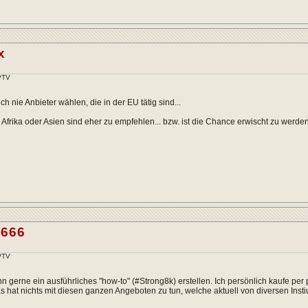
x
IPTV
h nie Anbieter wählen, die in der EU tätig sind...
 Afrika oder Asien sind eher zu empfehlen... bzw. ist die Chance erwischt zu werd
i666
IPTV
nn gerne ein ausführliches "how-to" (#Strong8k) erstellen. Ich persönlich kaufe p
s hat nichts mit diesen ganzen Angeboten zu tun, welche aktuell von diversen Insti