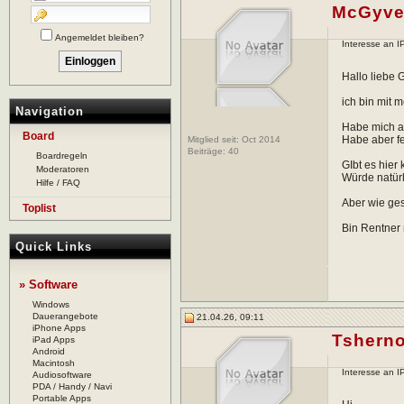
McGyve
Angemeldet bleiben?
Interesse an 
Hallo liebe
ich bin mit 
Navigation
Habe mich al
Board
Habe aber fe
Mitglied seit: Oct 2014
Beiträge:
40
Boardregeln
GIbt es hier
Moderatoren
Würde natürl
Hilfe / FAQ
Aber wie ges
Toplist
Bin Rentner 
Quick Links
» Software
Windows
Dauerangebote
21.04.26, 09:11
iPhone Apps
Tshern
iPad Apps
Android
Macintosh
Interesse an 
Audiosoftware
PDA / Handy / Navi
Portable Apps