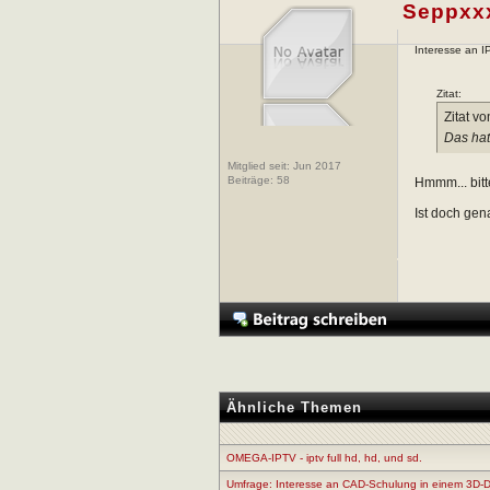
Seppxx
Interesse an 
Zitat:
Zitat v
Das hat
Mitglied seit: Jun 2017
Beiträge:
58
Hmmm... bit
Ist doch gen
Ähnliche Themen
OMEGA-IPTV - iptv full hd, hd, und sd.
Umfrage: Interesse an CAD-Schulung in einem 3D-D