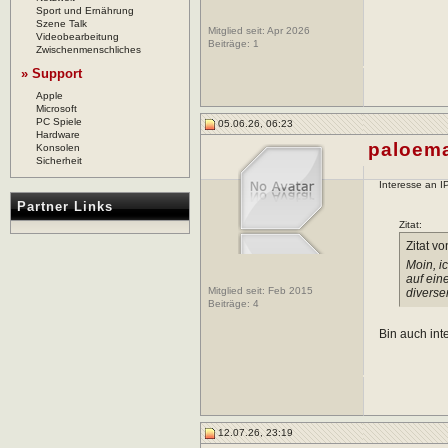
Sport und Ernährung
Szene Talk
Mitglied seit: Apr 2026
Videobearbeitung
Beiträge:
1
Zwischenmenschliches
» Support
Apple
Microsoft
PC Spiele
05.06.26, 06:23
Hardware
paloem
Konsolen
Sicherheit
Interesse an 
Partner Links
Zitat:
Zitat v
Moin, i
auf ein
Mitglied seit: Feb 2015
diverse
Beiträge:
4
Bin auch int
12.07.26, 23:19