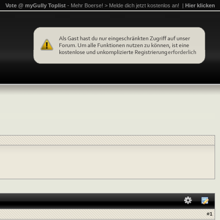
Vote @ myGully Toplist
- Mehr Boerse! > Melde dich jetzt kostenlos an! |
Hier klicken
#
1