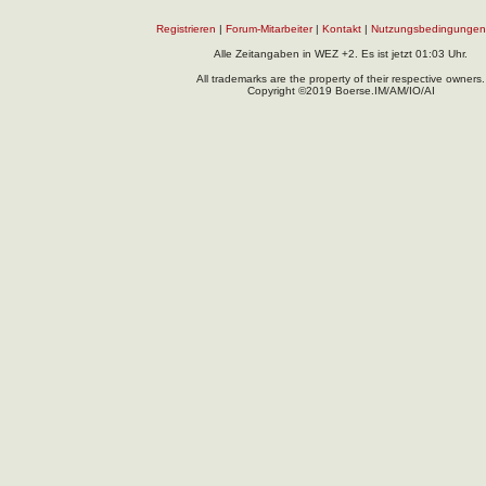
Registrieren
|
Forum-Mitarbeiter
|
Kontakt
|
Nutzungsbedingungen
Alle Zeitangaben in WEZ +2. Es ist jetzt
01:03
Uhr.
All trademarks are the property of their respective owners.
Copyright ©2019 Boerse.IM/AM/IO/AI