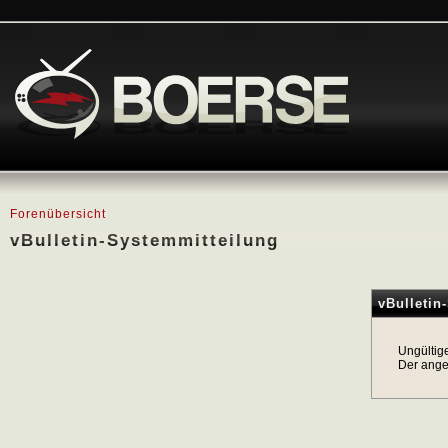
Forenübersicht
vBulletin-Systemmitteilung
vBulletin
Ungültig
Der ange