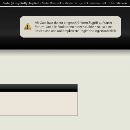
Vote @ myGully Toplist
- Mehr Boerse! > Melde dich jetzt kostenlos an! |
Hier klicken