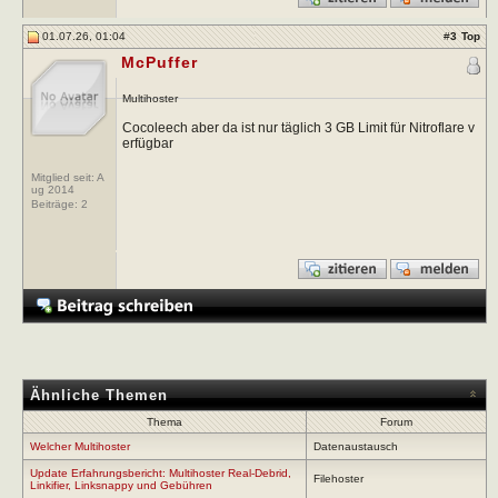
01.07.26, 01:04
#
3
Top
McPuffer
Multihoster
Cocoleech aber da ist nur täglich 3 GB Limit für Nitroflare v
erfügbar
Mitglied seit: A
ug 2014
Beiträge:
2
Ähnliche Themen
Thema
Forum
Welcher Multihoster
Datenaustausch
Update Erfahrungsbericht: Multihoster Real-Debrid,
Filehoster
Linkifier, Linksnappy und Gebühren