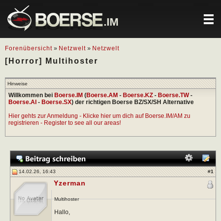
.IM
Forenübersicht
»
Netzwelt
»
Netzwelt
[Horror] Multihoster
Hinweise
Willkommen bei
Boerse.IM
(
Boerse.AM
-
Boerse.KZ
-
Boerse.TW
-
Boerse.AI
-
Boerse.SX
) der richtigen Boerse BZ/SX/SH Alternative
Hier gehts zur Anmeldung - Klicke hier um dich auf Boerse.IM/AM zu
registrieren - Register to see all our areas!
14.02.26, 16:43
#
1
Yzerman
Multihoster
Hallo,