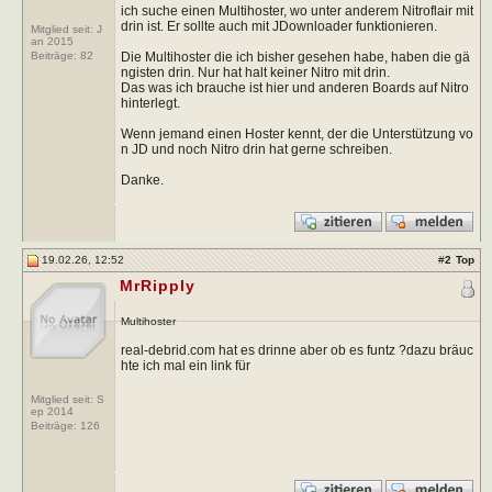
ich suche einen Multihoster, wo unter anderem Nitroflair mit
drin ist. Er sollte auch mit JDownloader funktionieren.
Mitglied seit: J
an 2015
Die Multihoster die ich bisher gesehen habe, haben die gä
Beiträge:
82
ngisten drin. Nur hat halt keiner Nitro mit drin.
Das was ich brauche ist hier und anderen Boards auf Nitro
hinterlegt.
Wenn jemand einen Hoster kennt, der die Unterstützung vo
n JD und noch Nitro drin hat gerne schreiben.
Danke.
19.02.26, 12:52
#
2
Top
MrRipply
Multihoster
real-debrid.com hat es drinne aber ob es funtz ?dazu bräuc
hte ich mal ein link für
Mitglied seit: S
ep 2014
Beiträge:
126