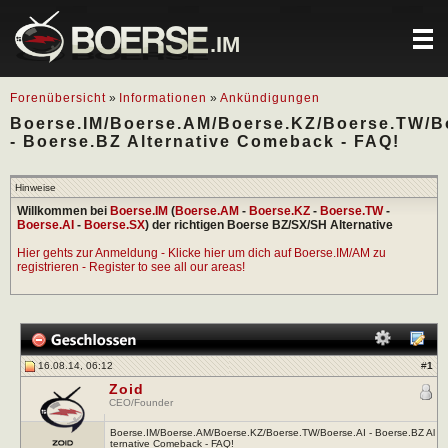
.IM
Forenübersicht
»
Informationen
»
Ankündigungen
Boerse.IM/Boerse.AM/Boerse.KZ/Boerse.TW/B
- Boerse.BZ Alternative Comeback - FAQ!
Hinweise
Willkommen bei
Boerse.IM
(
Boerse.AM
-
Boerse.KZ
-
Boerse.TW
-
Boerse.AI
-
Boerse.SX
) der richtigen Boerse BZ/SX/SH Alternative
Hier gehts zur Anmeldung - Klicke hier um dich auf Boerse.IM/AM zu
registrieren - Register to see all our areas!
16.08.14, 06:12
#
1
Zoid
CEO/Founder
Boerse.IM/Boerse.AM/Boerse.KZ/Boerse.TW/Boerse.AI - Boerse.BZ Al
ternative Comeback - FAQ!