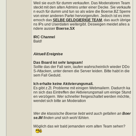
Weil sie euch für dumm verkaufen. Das Moderatoren Team
steckt mit den alten Admins unter einer Decke. Sie verkaufe
n euch für dumm und tun so als wäre die Boerse.BZ Sperre
von einer anderen Partei hervorgerufen. Jedoch ist es imm
ernoch das
SELBE GELDGIERIGE TEAM
, das auch übrige
ns IPs und Userdaten weitergibt. Deswegen meidet alles a
ndere ausser
Boerse.SX
IRC Channel
Bald!
Aktuell Ereignise
Das Board ist sehr langsam!
Sollte das der Fall sein, laufen wahrscheinlich wieder DDo
S-Attacken, unter denen die Server leiden. Bitte habt in die
sem Fall Geduld.
Ich erhalte keine Aktivierungsmail.
Es gibt z.Zt. Probleme mit einigen Webmailern. Dadurch ka
nn sich das Eintreffen der Aktivierungsmail um einige Stund
en verzögern. Wer schneller freigeschaltet werden möchte,
wendet sich bitte an Moderation
Wer die klassische Boerse liebt wird auch gefallen an
Boer
se.IM
finden und sich wohl fühlen.
Möglich das wir bald jemanden vom alten Team sehen?