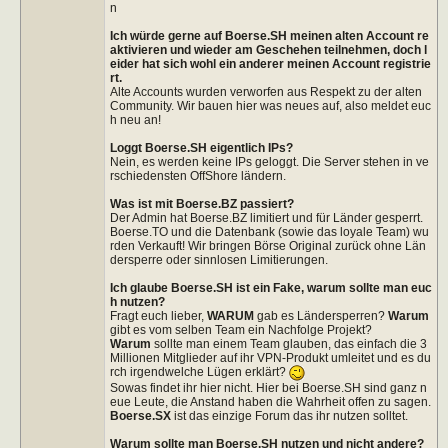
n
Ich würde gerne auf Boerse.SH meinen alten Account re
aktivieren und wieder am Geschehen teilnehmen, doch l
eider hat sich wohl ein anderer meinen Account registrie
rt.
Alte Accounts wurden verworfen aus Respekt zu der alten
Community. Wir bauen hier was neues auf, also meldet euc
h neu an!
Loggt Boerse.SH eigentlich IPs?
Nein, es werden keine IPs geloggt. Die Server stehen in ve
rschiedensten OffShore ländern.
Was ist mit Boerse.BZ passiert?
Der Admin hat Boerse.BZ limitiert und für Länder gesperrt.
Boerse.TO und die Datenbank (sowie das loyale Team) wu
rden Verkauft! Wir bringen Börse Original zurück ohne Län
dersperre oder sinnlosen Limitierungen.
Ich glaube Boerse.SH ist ein Fake, warum sollte man euc
h nutzen?
Fragt euch lieber,
WARUM
gab es Ländersperren?
Warum
gibt es vom selben Team ein Nachfolge Projekt?
Warum
sollte man einem Team glauben, das einfach die 3
Millionen Mitglieder auf ihr VPN-Produkt umleitet und es du
rch irgendwelche Lügen erklärt?
Sowas findet ihr hier nicht. Hier bei Boerse.SH sind ganz n
eue Leute, die Anstand haben die Wahrheit offen zu sagen.
Boerse.SX
ist das einzige Forum das ihr nutzen solltet.
Warum sollte man Boerse.SH nutzen und nicht andere?