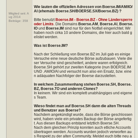
Wie lauten die offiziellen Adressen von Boerse.IM/AM/IO/
AI (ehemals Boerse.SH/BOERSE.SX/Boerse.BZ) ?
Mitglied seit: A
ug 2014
Bitte benutzt
Boerse.IM - Boerse.BZ - Ohne Ländersperre
Beiträge:
358
oder Limits
. Die Domains
Boerse.AM
,
Boerse.AI
,
Boerse.
IO
und
Boerse.IM
sind nur für den Notfall eingerichtet. Wir
haben noch cirka 10 andere Domains, die hier auch bald g
elistet werden.
Was ist Boerse.IM?
Nach der Schließung von Boerse.BZ im Juli gab es einige
Versuche eine neue deutsche Börse aufzubauen. Viele die
ser Versuche sind gescheitert, andere waren erfolgreich.
Boerse.SH gehört zur zweiten Kategorie (nun BOERSE.IM
UND .AM/IO/AI und versucht nun also ein Ersatz, bzw. eine
n adäquaten Nachfolger der Boerse darzustellen.
In welchem Zusammenhang stehen Boerse.SH, Boerse.
BZ, Boerse.TO und anderen Clones?
In keinem. Wir sind ein komplett unabhängiges und eigene
s Team.
Wieso findet man auf Boerse.SH dann die alten Threads
und Benutzer aus Boerse?
Nachdem angekündigt wurde, dass die Börse geschlossen
wird, haben viele ein privates Backup der Börse angefertig
t. Aus diesen Backups entstand letztlich Boerse.SH.
Nach dem gleichen Prinzip konnten auch etliche Accounts
übertragen werden. Accounts wurden jedoch verworfen au
s Respekt zu der alten Community. Meldet euch bitte neu a