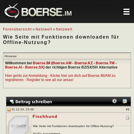
.IM
Forenübersicht
»
Netzwelt
»
Netzwelt
Wie Seite mit Funktionen downloaden für
Offline-Nutzung?
Hinweise
Willkommen bei
Boerse.IM
(
Boerse.AM
-
Boerse.KZ
-
Boerse.TW
-
Boerse.AI
-
Boerse.SX
) der richtigen Boerse BZ/SX/SH Alternative
Hier gehts zur Anmeldung - Klicke hier um dich auf Boerse.IM/AM zu
registrieren - Register to see all our areas!
31.12.24, 15:48
#
1
Fischhund
Wie Seite mit Funktionen downloaden für Offline-Nutzung?
Hallo zusammen,