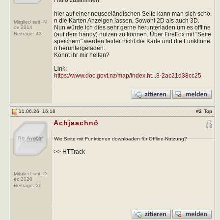
hier auf einer neuseeländischen Seite kann man sich schö
n die Karten Anzeigen lassen. Sowohl 2D als auch 3D.
Mitglied seit: N
Nun würde ich dies sehr gerne herunterladen um es offline
ov 2014
(auf dem handy) nutzen zu können. Über FireFox mit "Seite
Beiträge:
43
speichern" werden leider nicht die Karte und die Funktione
n heruntergeladen.
Könnt ihr mir helfen?
Link:
https://www.doc.govt.nz/map/index.ht...8-2ac21d38cc25
11.06.26, 16:18
#
2
Top
Achjaachnö
Wie Seite mit Funktionen downloaden für Offline-Nutzung?
>> HTTrack
Mitglied seit: D
ec 2020
Beiträge:
30