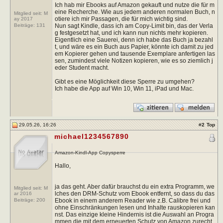
Ich hab mir Ebooks auf Amazon gekauft und nutze die für m
eine Recherche. Wie aus jedem anderen normalen Buch, n
Mitglied seit: M
otiere ich mir Passagen, die für mich wichtig sind.
ay 2017
Nun sagt Kindle, dass ich am Copy-Limit bin, das der Verla
Beiträge:
131
g festgesetzt hat, und ich kann nun nichts mehr kopieren.
Eigentlich eine Sauerei, denn ich habe das Buch ja bezahl
t, und wäre es ein Buch aus Papier, könnte ich damit zu jed
em Kopierer gehen und tausende Exemplare anfertigen las
sen, zumindest viele Notizen kopieren, wie es so ziemlich j
eder Student macht.
Gibt es eine Möglichkeit diese Sperre zu umgehen?
Ich habe die App auf Win 10, Win 11, iPad und Mac.
29.05.26, 16:26
#
2
Top
michael1234567890
Amazon-Kindl-App Copysperre
Hallo,
ja das geht. Aber dafür brauchst du ein extra Programm, we
Mitglied seit: M
lches den DRM-Schutz vom Ebook entfernt, so dass du das
ar 2016
Ebook in einem anderem Reader wie z.B. Calibre frei und
Beiträge:
200
ohne Einschränkungen lesen und Inhalte rauskopieren kan
nst. Das einzige kleine Hindernis ist die Auswahl an Progra
mmen die mit dem erneuerten Schutz von Amazon zurecht