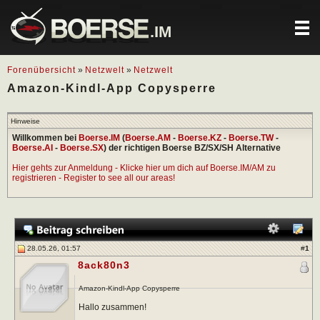
.IM
Forenübersicht
»
Netzwelt
»
Netzwelt
Amazon-Kindl-App Copysperre
Hinweise
Willkommen bei
Boerse.IM
(
Boerse.AM
-
Boerse.KZ
-
Boerse.TW
-
Boerse.AI
-
Boerse.SX
) der richtigen Boerse BZ/SX/SH Alternative
Hier gehts zur Anmeldung - Klicke hier um dich auf Boerse.IM/AM zu
registrieren - Register to see all our areas!
28.05.26, 01:57
#
1
8ack80n3
Amazon-Kindl-App Copysperre
Hallo zusammen!