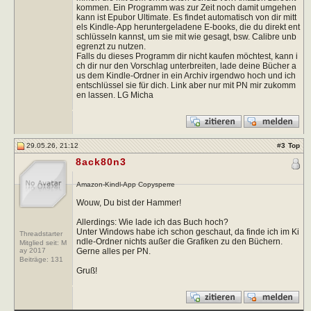
kommen. Ein Programm was zur Zeit noch damit umgehen
kann ist Epubor Ultimate. Es findet automatisch von dir mitt
els Kindle-App heruntergeladene E-books, die du direkt ent
schlüsseln kannst, um sie mit wie gesagt, bsw. Calibre unb
egrenzt zu nutzen.
Falls du dieses Programm dir nicht kaufen möchtest, kann i
ch dir nur den Vorschlag unterbreiten, lade deine Bücher a
us dem Kindle-Ordner in ein Archiv irgendwo hoch und ich
entschlüssel sie für dich. Link aber nur mit PN mir zukomm
en lassen. LG Micha
29.05.26, 21:12
#
3
Top
8ack80n3
Amazon-Kindl-App Copysperre
Wouw, Du bist der Hammer!
Allerdings: Wie lade ich das Buch hoch?
Unter Windows habe ich schon geschaut, da finde ich im Ki
Threadstarter
ndle-Ordner nichts außer die Grafiken zu den Büchern.
Mitglied seit: M
Gerne alles per PN.
ay 2017
Beiträge:
131
Gruß!