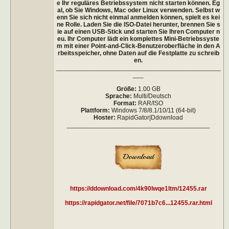
e Ihr reguläres Betriebssystem nicht starten können. Eg
al, ob Sie Windows, Mac oder Linux verwenden. Selbst w
enn Sie sich nicht einmal anmelden können, spielt es kei
ne Rolle. Laden Sie die ISO-Datei herunter, brennen Sie s
ie auf einen USB-Stick und starten Sie Ihren Computer n
eu. Ihr Computer lädt ein komplettes Mini-Betriebssyste
m mit einer Point-and-Click-Benutzeroberfläche in den A
rbeitsspeicher, ohne Daten auf die Festplatte zu schreib
en.
______________________________________________
___
Größe:
1.00 GB
Sprache:
Multi/Deutsch
Format:
RAR/ISO
Plattform:
Windows 7/8/8.1/10/11 (64-bit)
Hoster:
RapidGator|Ddownload
________________________________________
https://ddownload.com/4k90lwqe1ltm/12455.rar
https://rapidgator.net/file/7071b7c6...12455.rar.html