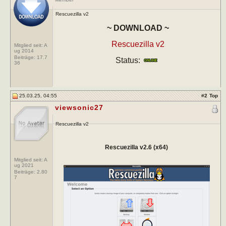
Rescuezilla v2
~ DOWNLOAD ~
Rescuezilla v2
Mitglied seit: A
ug 2014
Beiträge:
17.7
Status:
36
25.03.25, 04:55
#
2
Top
viewsonic27
Rescuezilla v2
Rescuezilla v2.6 (x64)
Mitglied seit: A
ug 2021
Beiträge:
2.80
7