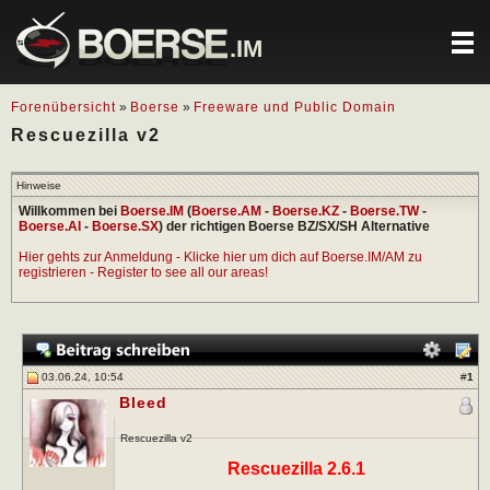
.IM
Forenübersicht
»
Boerse
»
Freeware und Public Domain
Rescuezilla v2
Hinweise
Willkommen bei
Boerse.IM
(
Boerse.AM
-
Boerse.KZ
-
Boerse.TW
-
Boerse.AI
-
Boerse.SX
) der richtigen Boerse BZ/SX/SH Alternative
Hier gehts zur Anmeldung - Klicke hier um dich auf Boerse.IM/AM zu
registrieren - Register to see all our areas!
03.06.24, 10:54
#
1
Bleed
Rescuezilla v2
Rescuezilla 2.6.1