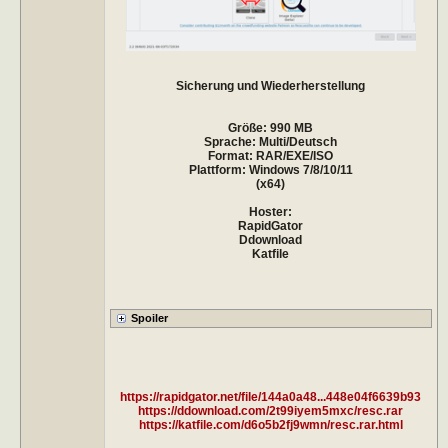
Sicherung und Wiederherstellung
Größe: 990 MB
Sprache: Multi/Deutsch
Format: RAR/EXE/ISO
Plattform: Windows 7/8/10/11
(x64)
Hoster:
RapidGator
Ddownload
Katfile
https://rapidgator.net/file/144a0a48...448e04f6639b93
https://ddownload.com/2t99iyem5mxc/resc.rar
https://katfile.com/d6o5b2fj9wmn/resc.rar.html