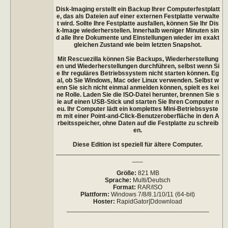
Disk-Imaging erstellt ein Backup Ihrer Computerfestplatt
e, das als Dateien auf einer externen Festplatte verwalte
t wird. Sollte Ihre Festplatte ausfallen, können Sie Ihr Dis
k-Image wiederherstellen. Innerhalb weniger Minuten sin
d alle Ihre Dokumente und Einstellungen wieder im exakt
gleichen Zustand wie beim letzten Snapshot.
Mit Rescuezilla können Sie Backups, Wiederherstellung
en und Wiederherstellungen durchführen, selbst wenn Si
e Ihr reguläres Betriebssystem nicht starten können. Eg
al, ob Sie Windows, Mac oder Linux verwenden. Selbst w
enn Sie sich nicht einmal anmelden können, spielt es kei
ne Rolle. Laden Sie die ISO-Datei herunter, brennen Sie s
ie auf einen USB-Stick und starten Sie Ihren Computer n
eu. Ihr Computer lädt ein komplettes Mini-Betriebssyste
m mit einer Point-and-Click-Benutzeroberfläche in den A
rbeitsspeicher, ohne Daten auf die Festplatte zu schreib
en.
Diese Edition ist speziell für ältere Computer.
______________________________________________
___
Größe:
821 MB
Sprache:
Multi/Deutsch
Format:
RAR/ISO
Plattform:
Windows 7/8/8.1/10/11 (64-bit)
Hoster:
RapidGator|Ddownload
________________________________________