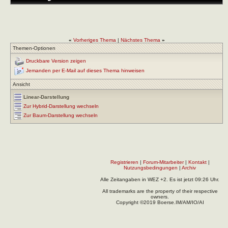
«
Vorheriges Thema
|
Nächstes Thema
»
Themen-Optionen
Druckbare Version zeigen
Jemanden per E-Mail auf dieses Thema hinweisen
Ansicht
Linear-Darstellung
Zur Hybrid-Darstellung wechseln
Zur Baum-Darstellung wechseln
Registrieren
|
Forum-Mitarbeiter
|
Kontakt
|
Nutzungsbedingungen
|
Archiv
Alle Zeitangaben in WEZ +2. Es ist jetzt
09:26
Uhr.
All trademarks are the property of their respective
owners.
Copyright ©2019 Boerse.IM/AM/IO/AI