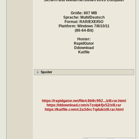
Größe: 807 MB
Sprache: Multi/Deutsch
Format: RAR/EXE/ISO
Plattform: Windows 7/8/10/11
(86-64-Bit)
Hoster:
RapidGator
Ddownload
Katfile
https://rapidgator.net/file/c8b9c992.../zill.rar.html
https://ddownload.com/s7zolpkfjx52/zill.rar
https://katfile.com/c2a3dvc7qduk/zill.rar.html