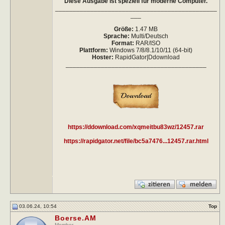
Diese Ausgabe ist speziell für moderne Computer.
______________________________________________
___
Größe:
1.47 MB
Sprache:
Multi/Deutsch
Format:
RAR/ISO
Plattform:
Windows 7/8/8.1/10/11 (64-bit)
Hoster:
RapidGator|Ddownload
________________________________________
https://ddownload.com/xqmeitbu83wz/12457.rar
https://rapidgator.net/file/bc5a7476...12457.rar.html
03.06.24, 10:54
Top
Boerse.AM
Member