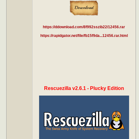
https://ddownload.com/8f992sszib22/12456.rar
https://rapidgator.net/file/fb15f9da...12456.rar.html
Rescuezilla v2.6.1 - Plucky Edition