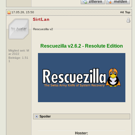
17.05.26, 15:50
#
4
Top
SirtLan
Rescuezilla v2
Rescuezilla v2.6.2 - Resolute Edition
Mitglied seit: M
ar 2022
Beiträge:
1.51
1
Hoster: