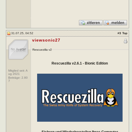
31.07.25, 04:52
#
3
Top
viewsonic27
Rescuezilla v2
Rescuezilla v2.6.1 - Bionic Edition
Mitglied seit: A
ug 2021
Beiträge:
2.80
7
Sichern und Wiederherstellen Ihres Computer