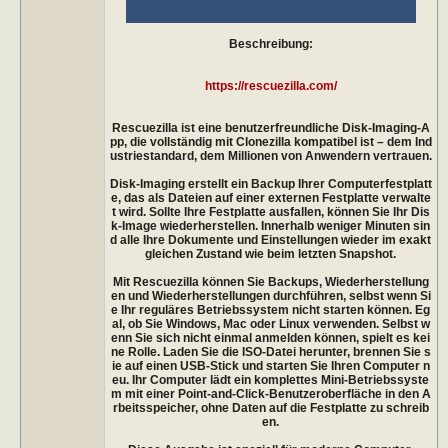
Beschreibung:
https://rescuezilla.com/
Rescuezilla ist eine benutzerfreundliche Disk-Imaging-A
pp, die vollständig mit Clonezilla kompatibel ist – dem Ind
ustriestandard, dem Millionen von Anwendern vertrauen.
Disk-Imaging erstellt ein Backup Ihrer Computerfestplatt
e, das als Dateien auf einer externen Festplatte verwalte
t wird. Sollte Ihre Festplatte ausfallen, können Sie Ihr Dis
k-Image wiederherstellen. Innerhalb weniger Minuten sin
d alle Ihre Dokumente und Einstellungen wieder im exakt
gleichen Zustand wie beim letzten Snapshot.
Mit Rescuezilla können Sie Backups, Wiederherstellung
en und Wiederherstellungen durchführen, selbst wenn Si
e Ihr reguläres Betriebssystem nicht starten können. Eg
al, ob Sie Windows, Mac oder Linux verwenden. Selbst w
enn Sie sich nicht einmal anmelden können, spielt es kei
ne Rolle. Laden Sie die ISO-Datei herunter, brennen Sie s
ie auf einen USB-Stick und starten Sie Ihren Computer n
eu. Ihr Computer lädt ein komplettes Mini-Betriebssyste
m mit einer Point-and-Click-Benutzeroberfläche in den A
rbeitsspeicher, ohne Daten auf die Festplatte zu schreib
en.