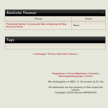
Ähnliche Themen
Thema
Forum
Facebook-Hacker: Zu jung als User, alt genug für Bug
News
Bounty-Prämie
Tags
-
«
Vorheriges Thema
|
Nächstes Thema
»
Registrieren
|
Forum-Mitarbeiter
|
Kontakt
|
Nutzungsbedingungen
|
Archiv
Alle Zeitangaben in WEZ +2. Es ist jetzt
11:01
Uhr.
All trademarks are the property of their respective
owners.
Copyright ©2019 Boerse.IM/AM/IO/AI