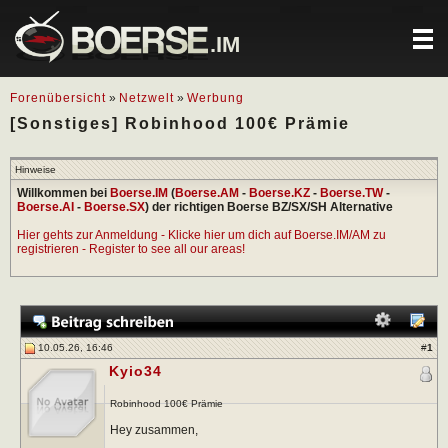
.IM
Forenübersicht
»
Netzwelt
»
Werbung
[Sonstiges] Robinhood 100€ Prämie
Hinweise
Willkommen bei
Boerse.IM
(
Boerse.AM
-
Boerse.KZ
-
Boerse.TW
-
Boerse.AI
-
Boerse.SX
) der richtigen Boerse BZ/SX/SH Alternative
Hier gehts zur Anmeldung - Klicke hier um dich auf Boerse.IM/AM zu
registrieren - Register to see all our areas!
10.05.26, 16:46
#
1
Kyio34
Robinhood 100€ Prämie
Hey zusammen,