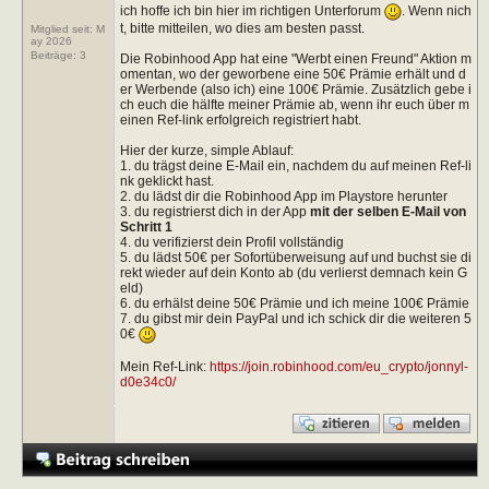
ich hoffe ich bin hier im richtigen Unterforum
. Wenn nich
t, bitte mitteilen, wo dies am besten passt.
Mitglied seit: M
ay 2026
Beiträge:
3
Die Robinhood App hat eine "Werbt einen Freund" Aktion m
omentan, wo der geworbene eine 50€ Prämie erhält und d
er Werbende (also ich) eine 100€ Prämie. Zusätzlich gebe i
ch euch die hälfte meiner Prämie ab, wenn ihr euch über m
einen Ref-link erfolgreich registriert habt.
Hier der kurze, simple Ablauf:
1. du trägst deine E-Mail ein, nachdem du auf meinen Ref-li
nk geklickt hast.
2. du lädst dir die Robinhood App im Playstore herunter
3. du registrierst dich in der App
mit der selben E-Mail von
Schritt 1
4. du verifizierst dein Profil vollständig
5. du lädst 50€ per Sofortüberweisung auf und buchst sie di
rekt wieder auf dein Konto ab (du verlierst demnach kein G
eld)
6. du erhälst deine 50€ Prämie und ich meine 100€ Prämie
7. du gibst mir dein PayPal und ich schick dir die weiteren 5
0€
Mein Ref-Link:
https://join.robinhood.com/eu_crypto/jonnyl-
d0e34c0/