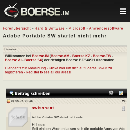
.IM
Forenübersicht
»
Hard & Software
»
Microsoft
»
Anwendersoftware
Adobe Portable SW startet nicht mehr
Hinweise
Willkommen bei
Boerse.IM
(
Boerse.AM
-
Boerse.KZ
-
Boerse.TW
-
Boerse.AI
-
Boerse.SX
) der richtigen Boerse BZ/SX/SH Alternative
Hier gehts zur Anmeldung - Klicke hier um dich auf Boerse.IM/AM zu
registrieren - Register to see all our areas!
01.05.26, 08:46
#
1
swissheat
Adobe Portable SW startet nicht mehr
Hi Leute
Seit einigen Wochen lassen sich die portable Apps von Ado