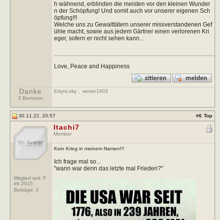
h wähnend, erblinden die meisten vor den kleinen Wunder
n der Schöpfung! Und somit auch vor unserer eigenen Sch
öpfung!!!
Welche uns zu Gewalttätern unserer missverstandenen Gef
ühle macht, sowie aus jedem Gärtner einen verlorenen Kri
eger, sofern er nicht sehen kann...
Love, Peace and Happiness
Danke
EdynLoky
,
wotan1903
2 Benutzer
30.11.22, 20:57
#
6
Top
Itachi7
Member
Kein Krieg in meinem Namen!!!
Ich frage mal so...
"wann war denn das letzte mal Frieden?"
Mitglied seit: F
eb 2015
Beiträge:
2