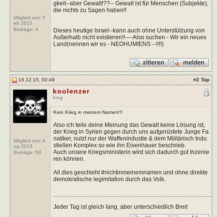
gkeit--aber Gewalt!??-- Gewalt ist für Menschen (Subjekte),
die nichts zu Sagen haben!!
Mitglied seit: F
eb 2015
Beiträge:
4
Dieses heutige Israel--kann auch ohne Unterstützung von
Außerhalb nicht existieren!!----Also suchen - Wir ein neues
Land(nennen wir es - NEOHUMIENS --!!!!)
16.12.15, 00:49
#
2
Top
koolenzer
King
Kein Krieg in meinem Namen!!!
Also ich teile deine Meinung das Gewalt keine Lösung ist,
der Krieg in Syrien gegen durch uns aufgerüstete Junge Fa
natiker, nutzt nur der Waffenindustie & dem Militärisch Indu
Mitglied seit: A
stiellen Komplex so wie ihn Eisenhauer beschrieb.
ug 2014
Auch unsere Kriegsministerin wird sich dadurch gut Inzenie
Beiträge:
59
ren können.
All dies geschieht #nichtinmeinemnamen und ohne direkte
demokratische legimitation durch das Volk.
Jeder Tag ist gleich lang, aber unterschiedlich Breit