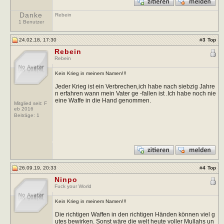
Danke
Rebein
1 Benutzer
24.02.18, 17:30
#
3
Top
Rebein
Rebein
Kein Krieg in meinem Namen!!!
Jeder Krieg ist ein Verbrechen,ich habe nach siebzig Jahre
n erfahren wann mein Vater ge -fallen ist .Ich habe noch nie
eine Waffe in die Hand genommen.
Mitglied seit: F
eb 2016
Beiträge:
1
26.09.19, 20:33
#
4
Top
Ninpo
Fuck your World
Kein Krieg in meinem Namen!!!
Die richtigen Waffen in den richtigen Händen können viel g
utes bewirken. Sonst wäre die welt heute voller Mullahs un