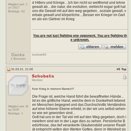
d Hitlers und Könige....Ich bin nicht so weltfremd und lehne
Mitglied seit: J
gewalt ab....die natur, die evolution, vielleicht sogar gott hat
un 2017
uns die Gewalt mit auf den weg gegeben...soziale gewalt, v
Beiträge:
62
erbale gewalt und körperliche....Besser ein Krieger im Gart
en als ein Gärtner im Krieg
You are not just fighting one opponent. You are fighting th
e unknown.
Danke
baddaki85
1 Benutzer
31.03.21, 21:00
#
5
Top
Schobelix
Member
Kein Krieg in meinem Namen!!!
Die Frage ist, welche Hand führt die bewaffneten Hände...
Ist es die göttliche Hand, welche dem in Dunkelheit lebend
en Menschen begegnet und das Durchschnitts Verständnis
Mitglied seit: M
auf eine höherer Ebene erhebt, in der wir uns selbst sehen-
ay 2020
so wie wir geworden sind...
Beiträge:
1
Gott hat uns in der Tat viel mit auf den Weg gegeben, doch i
nwiefern sind wir in der Lage dies zu sehen. Persönliche B
edürfnisse, das tief verankerte Glaubensbild unserer Realit
ät entspricht selten den Werten Gottes, denn in Weisheit sic