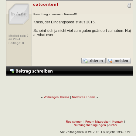
catcontent
Kein Krieg in meinem Namen!!!
Krass, der Eingangspost ist aus 2015.
Scheint sich ja nicht viel zum guten geändert zu haben. Naj
a, what ever.
Mitglied seit: J
an 2024
Beiträge:
8
«
Vorheriges Thema
|
Nächstes Thema
»
Registrieren
|
Forum-Mitarbeiter
|
Kontakt
|
Nutzungsbedingungen
|
Archiv
Alle Zeitangaben in WEZ +2. Es ist jetzt
19:49
Uhr.