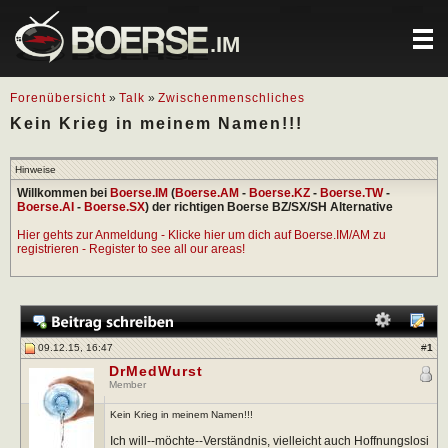
.IM
Forenübersicht
»
Talk
»
Zwischenmenschliches
Kein Krieg in meinem Namen!!!
Hinweise
Willkommen bei
Boerse.IM
(
Boerse.AM
-
Boerse.KZ
-
Boerse.TW
-
Boerse.AI
-
Boerse.SX
) der richtigen Boerse BZ/SX/SH Alternative
Hier gehts zur Anmeldung - Klicke hier um dich auf Boerse.IM/AM zu
registrieren - Register to see all our areas!
09.12.15, 16:47
#
1
DrMedWurst
Member
Kein Krieg in meinem Namen!!!
Ich will--möchte--Verständnis, vielleicht auch Hoffnungslosi