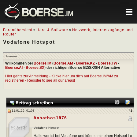
.IM
Forenübersicht
»
Hard & Software
»
Netzwerk, Internetzugänge und
Router
Vodafone Hotspot
Hinweise
Willkommen bei
Boerse.IM
(
Boerse.AM
-
Boerse.KZ
-
Boerse.TW
-
Boerse.AI
-
Boerse.SX
) der richtigen Boerse BZ/SX/SH Alternative
Hier gehts zur Anmeldung - Klicke hier um dich auf Boerse.IM/AM zu
registrieren - Register to see all our areas!
11.01.26, 01:08
#
1
Achathos1976
Vodafone Hotspot
Hallo wer ist bei Vodafone und könnte mir einen Hotspot Lo