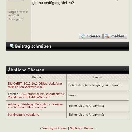
gin zur verfügung stellen?
Mitglied seit: M
ar 2019
Beiträge:
2
Ähnliche Themen
Thema
Forum
Die CeBIT! 2015 10,2 GBit/s: Vodafone
Netzwerk, Internetzugänge und Router
stellt neuen Weltrekord auf
[Internet]
1&1 stockt seine Datentarife für
News
Vodafone- und E-Plus-Netz auf
Achtung, Phishing: Gefährliche Telekom-
Sicherheit und Anonymität
und Vodafone-Rechnungen
handyortung vodafone
Sicherheit und Anonymität
«
Vorheriges Thema
|
Nächstes Thema
»