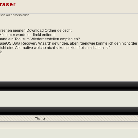
raser
ien wiederherstellen
rsehen meinen Download Ordner gelöscht.
Mülleimer wurde er direkt entfernt.
mand ein Tool zum Wiederherstellen empfehlen?
aseUS Data Recovery Wizard" gefunden, aber irgendwie konnte ich den nicht (der
eicht eine Alternative welche nicht si kompliziert frei zu schalten ist?
e...
Thema