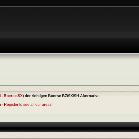
I
-
Boerse.SX
) der richtigen Boerse BZ/SX/SH Alternative
- Register to see all our areas!