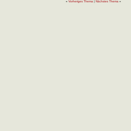
«
Vorheriges Thema
|
Nächstes Thema
»