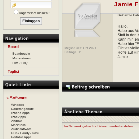
Jamie F
Angemeldet bleiben?
Gelöschte Date
Hallo,
Habe aus Ve
Statt in den 
Navigation
Kann mir je
Habe hier "E
Board
Gibt es viell
Mitglied seit: Oct 2021
Beiträge:
11
Hoffe auf Hilf
Boardregeln
Jamie
Moderatoren
Hilfe / FAQ
Toplist
Quick Links
» Software
Windows
Dauerangebote
Ähnliche Themen
iPhone Apps
iPad Apps
Android
Macintosh
Im Netzwerk gelöschte Dateien wiederherstellen
Audiosoftware
PDA / Handy / Navi
Portable Apps