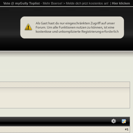
Vote @ myGully Toplist
- Mehr Boerse! > Melde dich jetzt kostenlos an! |
Hier klicken
#
1