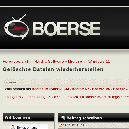
Forenübersicht
»
Hard & Software
»
Microsoft
»
Windows 11
Gelöschte Dateien wiederherstellen
Hinweise
Willkommen bei
Boerse.IM
(
Boerse.AM
-
Boerse.KZ
-
Boerse.TW
-
Boerse.A
Hier gehts zur Anmeldung - Klicke hier um dich auf Boerse.IM/AM zu registrieren 
Willkommen
03.12.23, 21:28