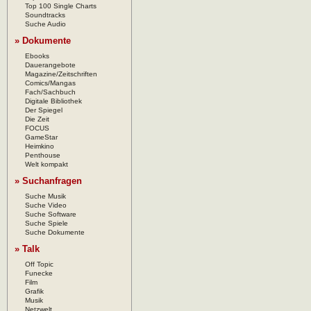
Top 100 Single Charts
Soundtracks
Suche Audio
» Dokumente
Ebooks
Dauerangebote
Magazine/Zeitschriften
Comics/Mangas
Fach/Sachbuch
Digitale Bibliothek
Der Spiegel
Die Zeit
FOCUS
GameStar
Heimkino
Penthouse
Welt kompakt
» Suchanfragen
Suche Musik
Suche Video
Suche Software
Suche Spiele
Suche Dokumente
» Talk
Off Topic
Funecke
Film
Grafik
Musik
Netzwelt