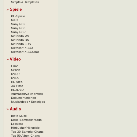
Scripts & Templates
» Spiele
PC-Spiele
MAC
Sony PS2
Sony PS3
Sony PSP
Nintendo Wii
Nintendo DS
Nintendo 3DS
Microsoft XBOX
Microsoft XBOX360
» Video
Filme
Serien
DVDR
DVD9
HD Area
3D Filme
HD2DVD
Animation/Zeichentrick
Dokumentationen
Musikvideos / Sonstiges
» Audio
Biete Musik
Disko/Sammelthreads
Lossless
Hörbücher/Hörspiele
Top 30 Sampler Charts
Top 50 Alben Charts