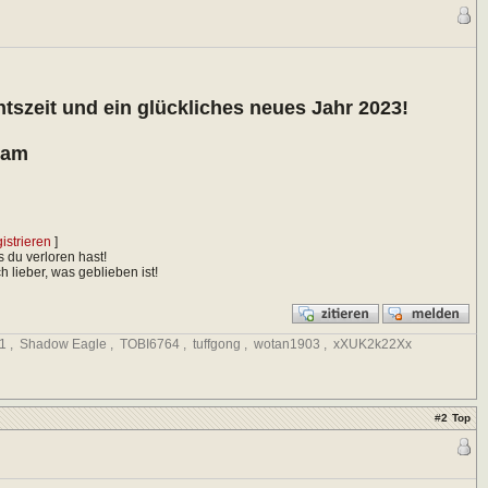
szeit und ein glückliches neues Jahr 2023!
eam
gistrieren
]
s du verloren hast!
 lieber, was geblieben ist!
1
,
Shadow Eagle
,
TOBI6764
,
tuffgong
,
wotan1903
,
xXUK2k22Xx
#
2
Top