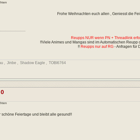
chten
Frohe Weihnachten euch allen , Geniesst die Fe
Reupps NUR wenn PN + Threadlink erfolg
!!Viele Animes und Mangas sind im Automatischen Reupp dr
!!
Reupps nur auf RG
- Anfragen für 
au
,
Jinbe
,
Shadow Eagle
,
TOBI6764
00
chten
 schöne Feiertage und bleibt alle gesund!!