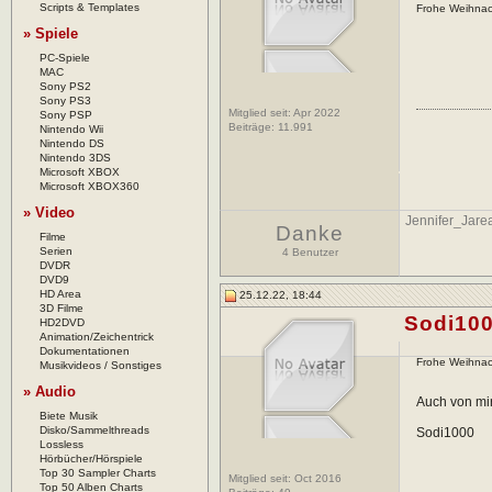
Scripts & Templates
Frohe Weihna
» Spiele
PC-Spiele
MAC
Sony PS2
Sony PS3
Mitglied seit: Apr 2022
Sony PSP
Beiträge:
11.991
Nintendo Wii
Nintendo DS
Nintendo 3DS
Microsoft XBOX
Microsoft XBOX360
» Video
Jennifer_Jare
Danke
Filme
Serien
4 Benutzer
DVDR
DVD9
HD Area
25.12.22, 18:44
3D Filme
Sodi10
HD2DVD
Animation/Zeichentrick
Dokumentationen
Frohe Weihna
Musikvideos / Sonstiges
» Audio
Auch von mir
Biete Musik
Disko/Sammelthreads
Sodi1000
Lossless
Hörbücher/Hörspiele
Top 30 Sampler Charts
Mitglied seit: Oct 2016
Top 50 Alben Charts