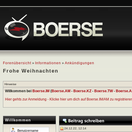
Forenübersicht
»
Informationen
»
Ankündigungen
Frohe Weihnachten
Hinweise
Willkommen bei
Boerse.IM
(
Boerse.AM
-
Boerse.KZ
-
Boerse.TW
-
Boerse.A
Hier gehts zur Anmeldung - Klicke hier um dich auf Boerse.IM/AM zu registrieren 
Willkommen
24.12.22, 12:14