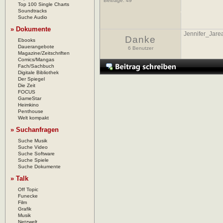
Beiträge:
49
Top 100 Single Charts
Soundtracks
Suche Audio
» Dokumente
Jennifer_Jare
Danke
Ebooks
Dauerangebote
6 Benutzer
Magazine/Zeitschriften
Comics/Mangas
Fach/Sachbuch
Digitale Bibliothek
Der Spiegel
Die Zeit
FOCUS
GameStar
Heimkino
Penthouse
Welt kompakt
» Suchanfragen
Suche Musik
Suche Video
Suche Software
Suche Spiele
Suche Dokumente
» Talk
Off Topic
Funecke
Film
Grafik
Musik
Netzwelt