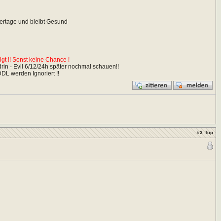
iertage und bleibt Gesund
t !! Sonst keine Chance !
in - Evll 6/12/24h später nochmal schauen!!
DDL werden Ignoriert !!
#
3
Top