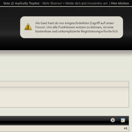
Vote @ myGully Toplist
- Mehr Boerse! > Melde dich jetzt kostenlos an! |
Hier klicken
#
1