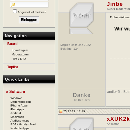
Jinbe
Super Moderato
Angemeldet bleiben?
Frohe Weihna
Wir wü
Navigation
Board
Mitglied seit: Dec 2022
Beiträge:
124
Boardregeln
Moderatoren
Hilfe / FAQ
Toplist
Quick Links
» Software
amile45
,
Bes
Danke
Windows
13 Benutzer
Dauerangebote
iPhone Apps
iPad Apps
25.12.22, 11:19
Android
Macintosh
xXUK2k
Audiosoftware
Animefan
PDA / Handy / Navi
Portable Apps