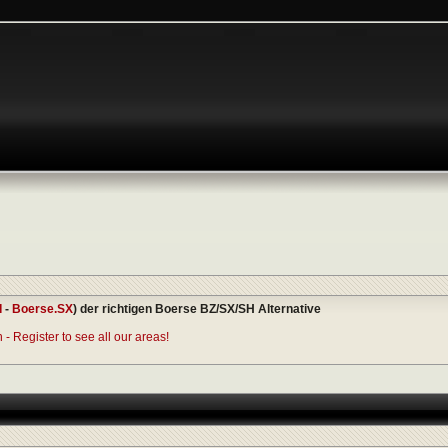
I
-
Boerse.SX
) der richtigen Boerse BZ/SX/SH Alternative
- Register to see all our areas!