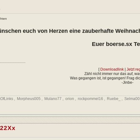
r
chten
nschen euch von Herzen eine zauberhafte Weihnacht
Euer boerse.sx T
[
Downloadlink
|
Jetzt re
Zähl nicht immer nur das auf, wa
Was gegangen ist, ist gegangen! Frag dich
-Jinbe-
tOfLinks
,
Morpheus005
,
Mulano77
,
orion
,
rockpommel16
,
Ruebe_
,
Selma00
22Xx